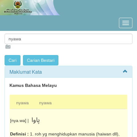
Maklumat Kata
Kamus Bahasa Melayu
nyawa
nyawa
ڽاوا
[nya.wa] |
Definisi :
1. roh yg menghidupkan manusia (haiwan dll),