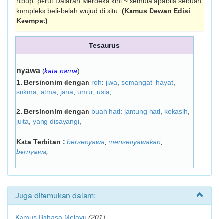
hidup: perut Dataran Merdeka kini ~ semula apabila sebuah
kompleks beli-belah wujud di situ.
(Kamus Dewan Edisi
Keempat)
Tesaurus
nyawa
(
kata nama
)
1.
Bersinonim dengan
roh
:
jiwa
,
semangat
,
hayat
,
sukma
,
atma
,
jana
,
umur
,
usia
,
2.
Bersinonim dengan
buah hati
:
jantung hati
,
kekasih
,
juita
,
yang disayangi
,
Kata Terbitan :
bersenyawa
,
mensenyawakan
,
bernyawa
,
Juga ditemukan dalam:
Kamus Bahasa Melayu
(201)