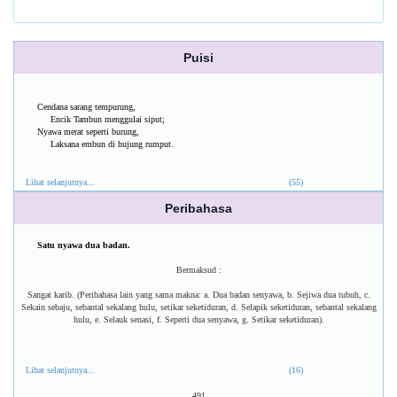
Puisi
Cendana sarang tempurung,
Encik Tambun menggulai siput;
Nyawa merat seperti burung,
Laksana embun di hujung rumput.
Lihat selanjutnya...
(55)
Peribahasa
Satu nyawa dua badan.
Bermaksud :
Sangat karib. (Peribahasa lain yang sama makna: a. Dua badan senyawa, b. Sejiwa dua tubuh, c.
Sekain sebaju, sebantal sekalang hulu, setikar seketiduran, d. Selapik seketiduran, sebantal sekalang
hulu, e. Selauk senasi, f. Seperti dua senyawa, g. Setikar seketiduran).
Lihat selanjutnya...
(16)
491