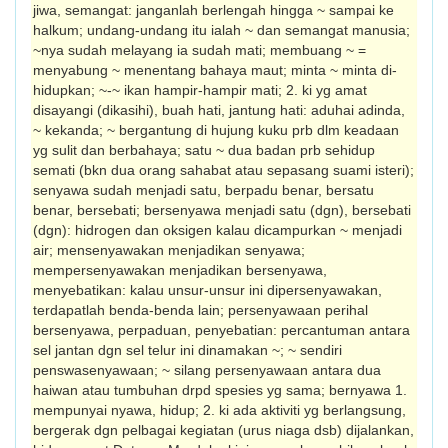
jiwa, semangat: janganlah berlengah hingga ~ sampai ke
halkum; undang-undang itu ialah ~ dan semangat manusia;
~nya sudah melayang ia sudah mati; membuang ~ =
menyabung ~ me­nentang bahaya maut; minta ~ minta di­
hidupkan; ~-~ ikan hampir-hampir mati; 2. ki yg amat
disayangi (dikasihi), buah hati, jantung hati: aduhai adinda,
~ kekanda; ~ bergantung di hujung kuku prb dlm keadaan
yg sulit dan berbahaya; satu ~ dua badan prb sehidup
semati (bkn dua orang sahabat atau sepasang suami isteri);
senyawa sudah menjadi satu, berpadu benar, bersatu
benar, bersebati; bersenyawa menjadi satu (dgn), bersebati
(dgn): hidrogen dan oksigen kalau di­campurkan ~ menjadi
air; mensenyawakan menjadikan senyawa;
mempersenyawakan menjadikan ber­se­nyawa,
menyebatikan: kalau unsur-unsur ini dipersenyawakan,
terdapatlah benda-benda lain; persenyawaan perihal
bersenyawa, per­paduan, penyebatian: percantuman antara
sel jantan dgn sel telur ini dinamakan ~; ~ sendiri
penswasenyawaan; ~ silang per­senyawaan antara dua
haiwan atau tumbuhan drpd spesies yg sama; bernyawa 1.
mempunyai nyawa, hidup; 2. ki ada aktiviti yg berlangsung,
bergerak dgn pelbagai kegiatan (urus niaga dsb) dijalankan,