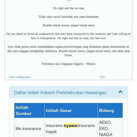
Do right and fear no man
Tidak takut untuk bertindak atas nama kebenaran
Biarlah terjual nyawa, jangan terjual nama
I'm not afraid to reveal all malpractices that have been commited in this ministry and I am willing to
face te consequences. Do right and fear no man, but fear God.
Saya tidak gentar untuk mendedahkan segala penyelewengan yang dilakukan dalam kementerian ini
dan saya sanggup menghadapi akibatnya. Biarlah terjual nyawa, jangan terjual nama, dan takut akan
Tuhan.
Peribahasa dan Ungkapan Inggeris - Melayu
Lihat selanjutnya...
(16)
Daftar Istilah Industri Perkhidmatan Kewangan
Istilah
Istilah Sasar
Bidang
Sumber
AEKO,
insurans
nyawa
/insurans
life insurance
EKO,
hayat
NIAGA