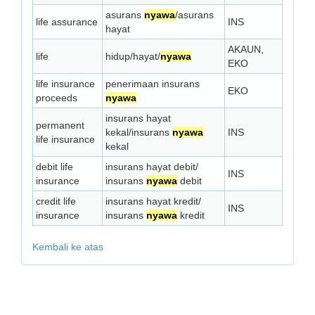
asurans
nyawa
/asurans
life assurance
INS
hayat
AKAUN,
life
hidup/hayat/
nyawa
EKO
life insurance
penerimaan insurans
EKO
proceeds
nyawa
insurans hayat
permanent
kekal/insurans
nyawa
INS
life insurance
kekal
debit life
insurans hayat debit/
INS
insurance
insurans
nyawa
debit
credit life
insurans hayat kredit/
INS
insurance
insurans
nyawa
kredit
Kembali ke atas