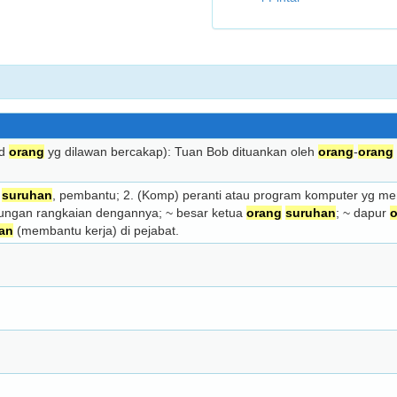
pd
orang
yg dilawan bercakap): Tuan Bob dituankan oleh
orang
-
orang
suruhan
, pembantu; 2. (Komp) peranti atau program komputer yg m
ungan rangkaian dengannya; ~ besar ketua
orang
suruhan
; ~ dapur
o
an
(membantu kerja) di pejabat.