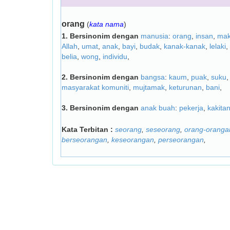
orang
(
kata nama
)
1.
Bersinonim dengan
manusia
:
orang
,
insan
,
mak
Allah
,
umat
,
anak
,
bayi
,
budak
,
kanak-kanak
,
lelaki
,
belia
,
wong
,
individu
,
2.
Bersinonim dengan
bangsa
:
kaum
,
puak
,
suku
masyarakat komuniti
,
mujtamak
,
keturunan
,
bani
,
3.
Bersinonim dengan
anak buah
:
pekerja
,
kakita
Kata Terbitan :
seorang
,
seseorang
,
orang-oranga
berseorangan
,
keseorangan
,
perseorangan
,