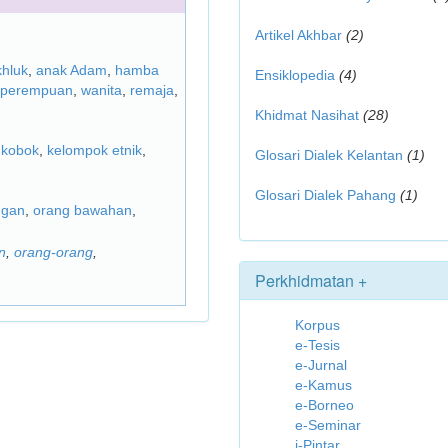
Artikel Akhbar
(2)
hluk
,
anak Adam
,
hamba
Ensiklopedia
(4)
perempuan
,
wanita
,
remaja
,
Khidmat Nasihat
(28)
,
kobok
,
kelompok etnik
,
Glosari Dialek Kelantan
(1)
Glosari Dialek Pahang
(1)
ngan
,
orang bawahan
,
n
,
orang-orang
,
Perkhidmatan +
Korpus
e-Tesis
e-Jurnal
e-Kamus
e-Borneo
e-Seminar
i-Pintar