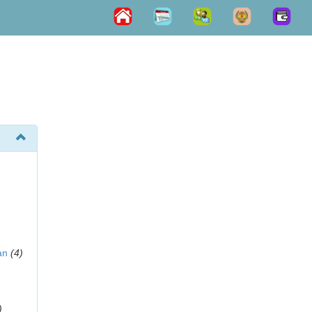
an
(4)
)