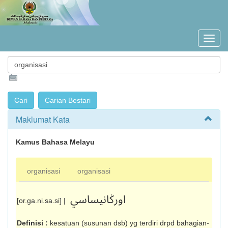
Maklumat Kata
Kamus Bahasa Melayu
organisasi
organisasi
اورݢانيساسي
[or.ga.ni.sa.si] |
Definisi :
kesatuan (susunan dsb) yg terdiri drpd bahagian-