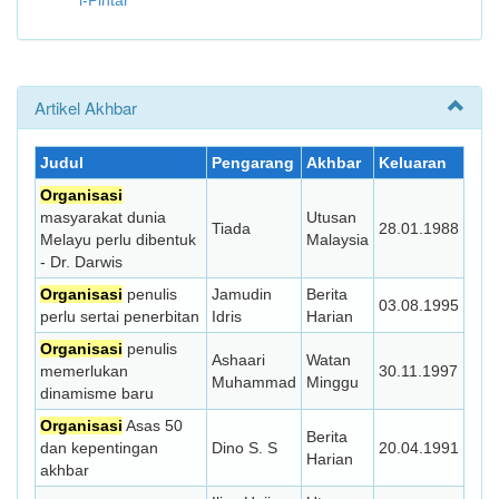
i-Pintar
Artikel Akhbar
Judul
Pengarang
Akhbar
Keluaran
Organisasi
masyarakat dunia
Utusan
Tiada
28.01.1988
Melayu perlu dibentuk
Malaysia
- Dr. Darwis
Organisasi
penulis
Jamudin
Berita
03.08.1995
perlu sertai penerbitan
Idris
Harian
Organisasi
penulis
Ashaari
Watan
memerlukan
30.11.1997
Muhammad
Minggu
dinamisme baru
Organisasi
Asas 50
Berita
dan kepentingan
Dino S. S
20.04.1991
Harian
akhbar