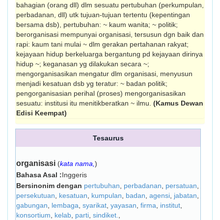
bahagian (orang dll) dlm se­suatu pertubuhan (perkumpulan,
perbadanan, dll) utk tujuan-tujuan tertentu (kepentingan
bersama dsb), pertubuhan: ~ kaum wanita; ~ politik;
berorganisasi mempunyai organisasi, ter­susun dgn baik dan
rapi: kaum tani mulai ~ dlm gerakan pertahanan rakyat;
kejayaan hidup berkeluarga bergantung pd kejayaan dirinya
hidup ~; keganasan yg dilakukan secara ~;
mengorganisasikan mengatur dlm organi­sasi, menyusun
menjadi kesatuan dsb yg ter­atur: ~ badan politik;
pengorganisasian perihal (proses) meng­orga­ni­sasikan
sesuatu: institusi itu menitik­beratkan ~ ilmu.
(Kamus Dewan
Edisi Keempat)
Tesaurus
organisasi
(
kata nama,
)
Bahasa Asal :
Inggeris
Bersinonim dengan
pertubuhan
,
perbadanan
,
persatuan
,
persekutuan
,
kesatuan
,
kumpulan
,
badan
,
agensi
,
jabatan
,
gabungan
,
lembaga
,
syarikat
,
yayasan
,
firma
,
institut
,
konsortium
,
kelab
,
parti
,
sindiket.
,