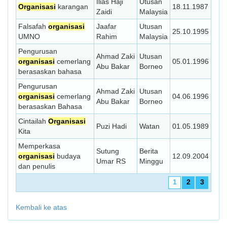
Ilias Haji
Utusan
Organisasi
karangan
18.11.1987
Zaidi
Malaysia
Falsafah
organisasi
Jaafar
Utusan
25.10.1995
UMNO
Rahim
Malaysia
Pengurusan
Ahmad Zaki
Utusan
organisasi
cemerlang
05.01.1996
Abu Bakar
Borneo
berasaskan bahasa
Pengurusan
Ahmad Zaki
Utusan
organisasi
cemerlang
04.06.1996
Abu Bakar
Borneo
berasaskan Bahasa
Cintailah
Organisasi
Puzi Hadi
Watan
01.05.1989
Kita
Memperkasa
Sutung
Berita
organisasi
budaya
12.09.2004
Umar RS
Minggu
dan penulis
1
2
3
Kembali ke atas