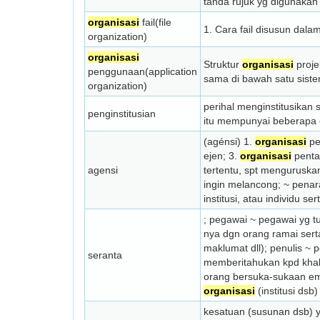
tanda rujuk yg digunakan
organisasi
fail(file
1. Cara fail disusun dala
organization)
organisasi
Struktur
organisasi
proje
penggunaan(application
sama di bawah satu siste
organization)
perihal menginstitusikan
penginstitusian
itu mempunyai beberapa 
(agénsi) 1.
organisasi
pe
ejen; 3.
organisasi
penta
agensi
tertentu, spt menguruska
ingin melan­cong; ~ pena
institusi, atau individu 
; pegawai ~ pegawai yg 
nya dgn orang ramai ser
maklumat dll); penulis ~ 
seranta
memberitahukan kpd kha
orang bersuka-sukaan em
organisasi
(institusi dsb
kesatuan (susunan dsb) y