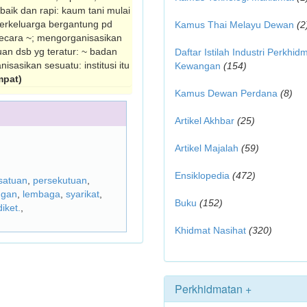
baik dan rapi: kaum tani mulai
berkeluarga bergantung pd
Kamus Thai Melayu Dewan
(2
secara ~; mengorganisasikan
an dsb yg ter­atur: ~ badan
Daftar Istilah Industri Perkhid
i­sasikan sesuatu: institusi itu
Kewangan
(154)
mpat)
Kamus Dewan Perdana
(8)
Artikel Akhbar
(25)
Artikel Majalah
(59)
Ensiklopedia
(472)
satuan
,
persekutuan
,
ngan
,
lembaga
,
syarikat
,
Buku
(152)
diket.
,
Khidmat Nasihat
(320)
Perkhidmatan +