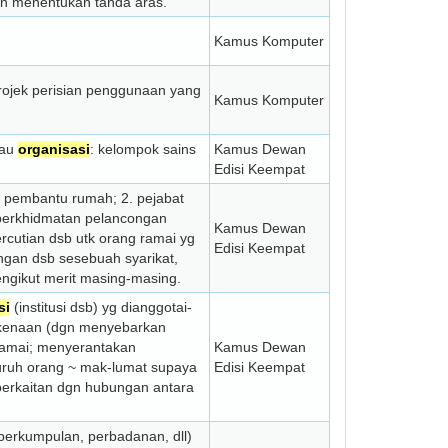
tan menentukan tanda aras.
Kamus Komputer
rojek perisian penggunaan yang
Kamus Komputer
tau
organisasi
: kelompok sains
Kamus Dewan
Edisi Keempat
 pembantu rumah; 2. pejabat
 perkhidmatan pelancongan
Kamus Dewan
rcutian dsb utk orang ramai yg
Edisi Keempat
ngan dsb sesebuah syarikat,
mengikut merit masing-masing.
si
(institusi dsb) yg dianggotai-
erkenaan (dgn menyebarkan
g ramai; menyerantakan
Kamus Dewan
ruh orang ~ mak-lumat supaya
Edisi Keempat
berkaitan dgn hubungan antara
(perkumpulan, perbadanan, dll)