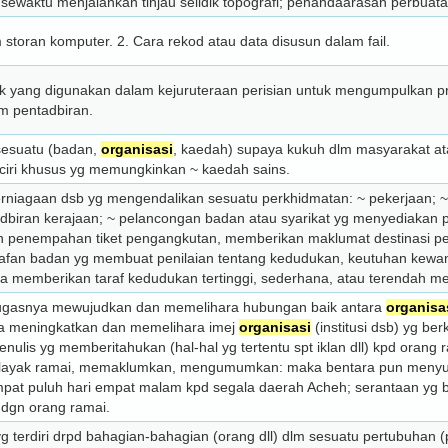
 sewaktu menjalankan tinjau selidik topografi; penandaarasan perbua
m storan komputer. 2. Cara rekod atau data disusun dalam fail.
k yang digunakan dalam kejuruteraan perisian untuk mengumpulkan p
m pentadbiran.
 sesuatu (badan,
organisasi
, kaedah) supaya kukuh dlm masyarakat a
ciri khusus yg memungkinkan ~ kaedah sains.
rniagaan dsb yg mengendalikan sesuatu perkhidmatan: ~ pekerjaan; ~
dbiran kerajaan; ~ pelancongan badan atau syarikat yg menye­dia­kan
n penempahan tiket peng­angkutan, memberikan maklumat desti­nasi pe
rafan badan yg membuat peni­laian tentang kedudukan, keutuhan ke­wa
serta memberikan taraf kedudukan tertinggi, sederhana, atau terendah 
tugasnya mewujudkan dan memelihara hubungan baik antara
organisa
ta meningkatkan dan memelihara imej
organisasi
(institusi dsb) yg b
penulis yg memberitahukan (hal-hal yg tertentu spt iklan dll) kpd oran
­layak ramai, memaklumkan, meng­umumkan: maka bentara pun menyu
pat puluh hari empat malam kpd segala daerah Acheh; serantaan yg 
) dgn orang ramai.
g terdiri drpd bahagian-bahagian (orang dll) dlm se­suatu pertubuhan 