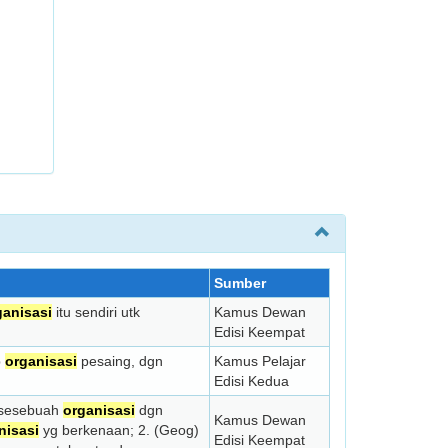
Sumber
ganisasi
itu sendiri utk
Kamus Dewan
Edisi Keempat
b
organisasi
pesaing, dgn
Kamus Pelajar
Edisi Kedua
n sesebuah
organisasi
dgn
Kamus Dewan
nisasi
yg berkenaan; 2. (Geog)
Edisi Keempat