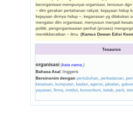
berorganisasi mempunyai organisasi, ter­susun dgn 
~ dlm gerakan pertahanan rakyat; kejayaan hidup 
kejayaan dirinya hidup ~; keganasan yg dilakukan 
mengatur dlm organi­sasi, menyusun menjadi kesatu
politik; pengorganisasian perihal (proses) meng­orga­n
menitik­beratkan ~ ilmu.
(Kamus Dewan Edisi Kee
Tesaurus
organisasi
(
kata nama,
)
Bahasa Asal :
Inggeris
Bersinonim dengan
pertubuhan
,
perbadanan
,
per
kesatuan
,
kumpulan
,
badan
,
agensi
,
jabatan
,
gabu
yayasan
,
firma
,
institut
,
konsortium
,
kelab
,
parti
,
sin