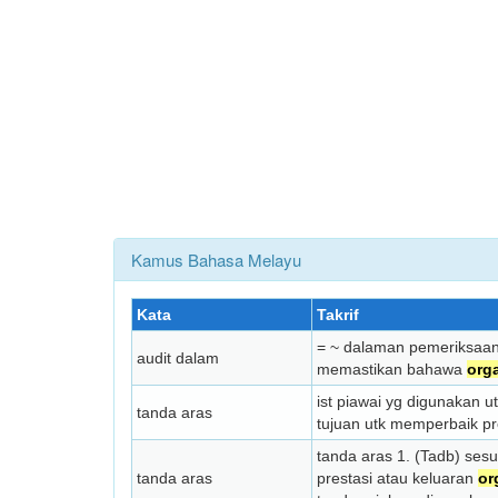
Kamus Bahasa Melayu
Kata
Takrif
= ~ dalaman peme­rik­s
audit dalam
memastikan bahawa
org
ist piawai yg digunakan
tanda aras
tujuan utk memperbaik pr
tanda aras 1. (Tadb) ses
tanda aras
prestasi atau keluaran
or