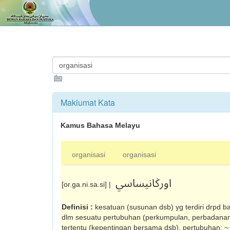
Maklumat Kata
Kamus Bahasa Melayu
organisasi
organisasi
اورݢانيساسي
[or.ga.ni.sa.si] |
Definisi :
kesatuan (susunan dsb) yg terdiri drpd b
dlm se­suatu pertubuhan (perkumpulan, perbadanan, 
tertentu (kepentingan bersama dsb), pertubuhan: ~ k