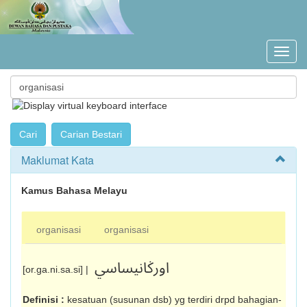
Maklumat Kata
Kamus Bahasa Melayu
organisasi
organisasi
اورݢانيساسي
[or.ga.ni.sa.si] |
Definisi :
kesatuan (susunan dsb) yg terdiri drpd bahagian-