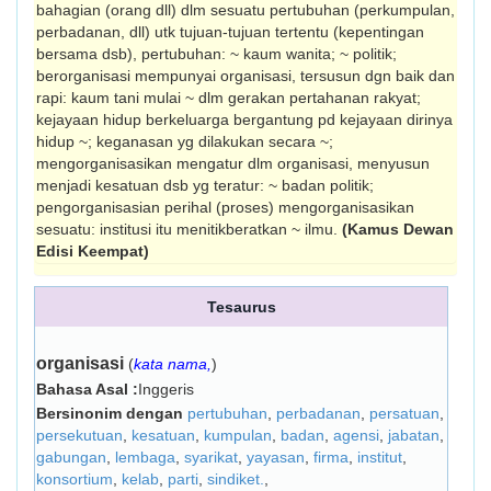
bahagian (orang dll) dlm se­suatu pertubuhan (perkumpulan,
perbadanan, dll) utk tujuan-tujuan tertentu (kepentingan
bersama dsb), pertubuhan: ~ kaum wanita; ~ politik;
berorganisasi mempunyai organisasi, ter­susun dgn baik dan
rapi: kaum tani mulai ~ dlm gerakan pertahanan rakyat;
kejayaan hidup berkeluarga bergantung pd kejayaan dirinya
hidup ~; keganasan yg dilakukan secara ~;
mengorganisasikan mengatur dlm organi­sasi, menyusun
menjadi kesatuan dsb yg ter­atur: ~ badan politik;
pengorganisasian perihal (proses) meng­orga­ni­sasikan
sesuatu: institusi itu menitik­beratkan ~ ilmu.
(Kamus Dewan
Edisi Keempat)
Tesaurus
organisasi
(
kata nama,
)
Bahasa Asal :
Inggeris
Bersinonim dengan
pertubuhan
,
perbadanan
,
persatuan
,
persekutuan
,
kesatuan
,
kumpulan
,
badan
,
agensi
,
jabatan
,
gabungan
,
lembaga
,
syarikat
,
yayasan
,
firma
,
institut
,
konsortium
,
kelab
,
parti
,
sindiket.
,