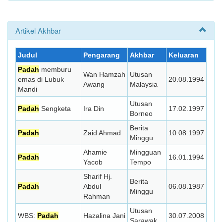
Artikel Akhbar
Judul
Pengarang
Akhbar
Keluaran
Padah
memburu
Wan Hamzah
Utusan
emas di Lubuk
20.08.1994
Awang
Malaysia
Mandi
Utusan
Padah
Sengketa
Ira Din
17.02.1997
Borneo
Berita
Padah
Zaid Ahmad
10.08.1997
Minggu
Ahamie
Mingguan
Padah
16.01.1994
Yacob
Tempo
Sharif Hj.
Berita
Padah
Abdul
06.08.1987
Minggu
Rahman
Utusan
WBS:
Padah
Hazalina Jani
30.07.2008
Sarawak