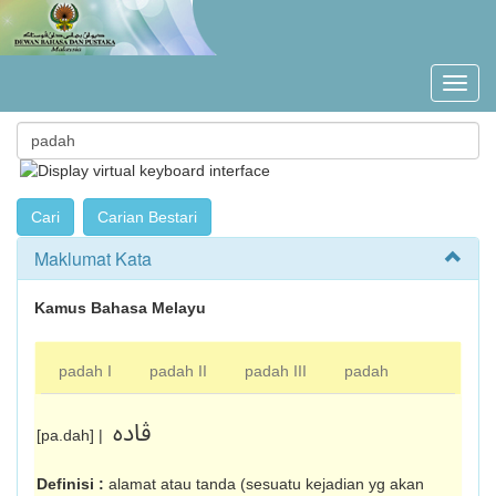
Maklumat Kata
Kamus Bahasa Melayu
padah I
padah II
padah III
padah
ڤاده
[pa.dah] |
Definisi :
alamat atau tanda (sesuatu kejadian yg akan