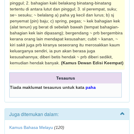
pinggul; 2. bahagian kaki belakang binatang-binatang
tertentu di antara lutut dan pinggul; 3. sl perempat, suku;
se~ sesuku; ~ belalang a) paha yg kecil dan lurus; b) sj
penyemat (pin) baju; c) spring, pegas; ~ kek bahagian kek
(alat tenun) yg berat di sebelah bawah (tempat bahagian-
bahagian kek lain dipasang); bergendang ~ prb bergembira
kerana orang lain mendapat kesusahan; cubit ~ kanan, ~
kiri sakit juga prb kiranya seseorang itu me­rosakkan kaum
keluarganya sendiri, ia pun akan berasa juga
kesusahannya; diberi betis hendak ~ prb diberi sedikit,
kemudian hendak banyak.
(Kamus Dewan Edisi Keempat)
Tesaurus
Tiada maklumat tesaurus untuk kata
paha
Juga ditemukan dalam:
Kamus Bahasa Melayu
(120)