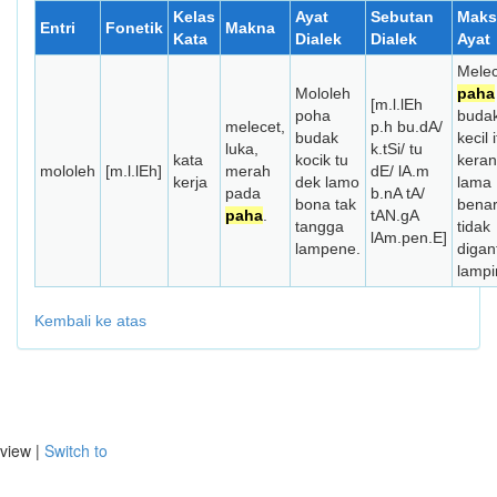
Kelas
Ayat
Sebutan
Maks
Entri
Fonetik
Makna
Kata
Dialek
Dialek
Ayat
Melec
Mololeh
paha
[m.l.lEh
poha
buda
melecet,
p.h bu.dA/
budak
kecil 
luka,
k.tSi/ tu
kata
kocik tu
kera
mololeh
[m.l.lEh]
merah
dE/ lA.m
kerja
dek lamo
lama
pada
b.nA tA/
bona tak
bena
paha
.
tAN.gA
tangga
tidak
lAm.pen.E]
lampene.
digant
lampi
Kembali ke atas
view |
Switch to