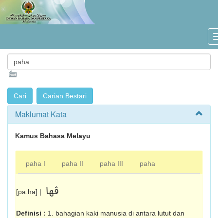
Maklumat Kata
Kamus Bahasa Melayu
paha I
paha II
paha III
paha
ڤها
[pa.ha] |
Definisi :
1. bahagian kaki manusia di antara lutut dan