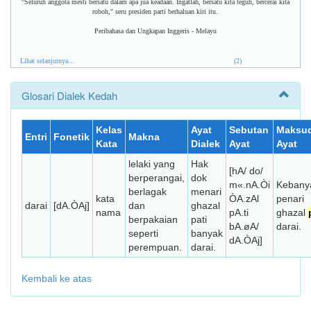
''Seluruh anggota mesti bersatu dalam apa jua keadaan. Ingatlah, bersatu kita teguh, bercerai kita
roboh,'' seru presiden parti berhaluan kiri itu.
Peribahasa dan Ungkapan Inggeris - Melayu
Lihat selanjutnya...
(2)
Glosari Dialek Kedah
Kelas
Ayat
Sebutan
Maksu
Entri
Fonetik
Makna
Kata
Dialek
Ayat
Ayat
lelaki yang
Hak
[hA/ do/
berperangai,
dok
m«.nA.Òi
Kebany
berlagak
menari
kata
ÒA.zAl
penari
darai
[dA.ÒAj]
dan
ghazal
nama
pA.ti
ghazal
berpakaian
pati
bA.øA/
darai.
seperti
banyak
dA.ÒAj]
perempuan.
darai.
Kembali ke atas