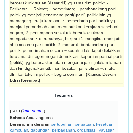
bergerak utk tujuan (dasar dll) yg sama dlm politik: ~
Perikatan; ~ Rakyat; ~ pemerintah; ~ pembangkang parti
politik yg menjadi penentang parti(-parti) politik lain yg
memegang teraju kerajaan; ~ pemerintah parti politik yg
menjadi pemerintah atau menubuhkan kerajaan sesebuah
negara; 2. perjumpaan sosial utk bersuka-sukaan:
mengadakan ~ di rumahnya; berparti 1. mengikut (menjadi
ahli) sesuatu parti politik; 2. menurut (berdasarkan) parti
politik: pemerintahan secara ~ sudah tidak dapat dielakkan
terutama di negeri-negeri demokrasi; kepartian perihal parti
(politik), yg ber­asaskan atau mengenai parti: julukan kanan
dan kiri digunakan utk membezakan jenis aliran ~; maka
dlm konteks ini politik ~ begitu dominan.
(Kamus Dewan
Edisi Keempat)
Tesaurus
parti
(
kata nama,
)
Bahasa Asal :
Inggeris
Bersinonim dengan
pertubuhan
,
persatuan
,
kesatuan
,
kumpulan
,
gabungan
,
perbadanan
,
organisasi
,
yayasan
,