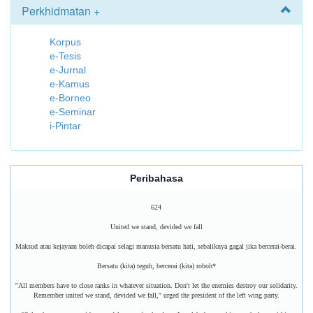
Perkhidmatan +
Korpus
e-Tesis
e-Jurnal
e-Kamus
e-Borneo
e-Seminar
i-Pintar
Peribahasa
624
United we stand, devided we fall
Maksud atau kejayaan boleh dicapai selagi manusia bersatu hati, sebaliknya gagal jika bercerai-berai.
Bersatu (kita) teguh, bercerai (kita) roboh*
''All members have to close ranks in whatever situation. Don't let the enemies destroy our solidarity.
Remember united we stand, devided we fall,'' urged the president of the left wing party.