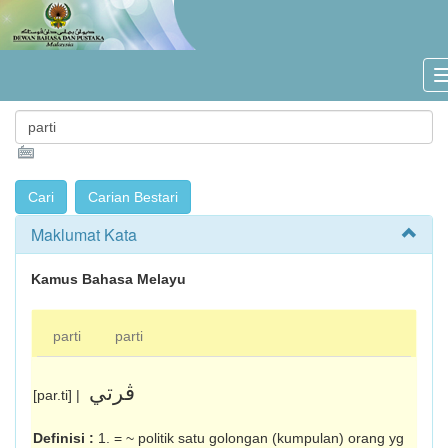
Maklumat Kata
Kamus Bahasa Melayu
parti
parti
ڤرتي
[par.ti] |
Definisi :
1. = ~ politik satu golongan (kumpulan) orang yg