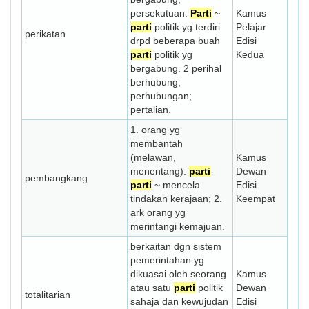
persekutuan:
Parti
~
Kamus
parti
politik yg terdiri
Pelajar
perikatan
drpd beberapa buah
Edisi
parti
politik yg
Kedua
bergabung. 2 perihal
berhubung;
perhubungan;
pertalian.
1. orang yg
membantah
(melawan,
Kamus
menentang):
parti
-
Dewan
pembangkang
parti
~ mencela
Edisi
tindakan kerajaan; 2.
Keempat
ark orang yg
merintangi kemajuan.
berkaitan dgn sistem
pemerin­tahan yg
dikuasai oleh seorang
Kamus
atau satu
parti
politik
Dewan
totalitarian
sahaja dan kewujudan
Edisi