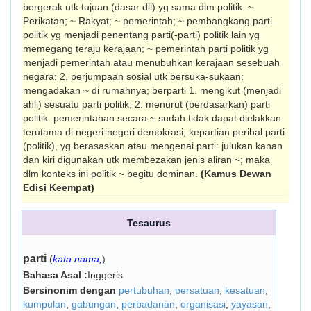
bergerak utk tujuan (dasar dll) yg sama dlm politik: ~
Perikatan; ~ Rakyat; ~ pemerintah; ~ pembangkang parti
politik yg menjadi penentang parti(-parti) politik lain yg
memegang teraju kerajaan; ~ pemerintah parti politik yg
menjadi pemerintah atau menubuhkan kerajaan sesebuah
negara; 2. perjumpaan sosial utk bersuka-sukaan:
mengadakan ~ di rumahnya; berparti 1. mengikut (menjadi
ahli) sesuatu parti politik; 2. menurut (berdasarkan) parti
politik: pemerintahan secara ~ sudah tidak dapat dielakkan
terutama di negeri-negeri demokrasi; kepartian perihal parti
(politik), yg ber­asaskan atau mengenai parti: julukan kanan
dan kiri digunakan utk membezakan jenis aliran ~; maka
dlm konteks ini politik ~ begitu dominan.
(Kamus Dewan
Edisi Keempat)
Tesaurus
parti
(
kata nama,
)
Bahasa Asal :
Inggeris
Bersinonim dengan
pertubuhan
,
persatuan
,
kesatuan
,
kumpulan
,
gabungan
,
perbadanan
,
organisasi
,
yayasan
,