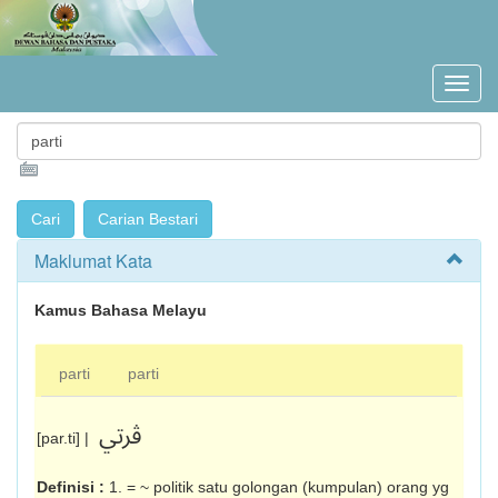
Maklumat Kata
Kamus Bahasa Melayu
parti
parti
ڤرتي
[par.ti] |
Definisi :
1. = ~ politik satu golongan (kumpulan) orang yg