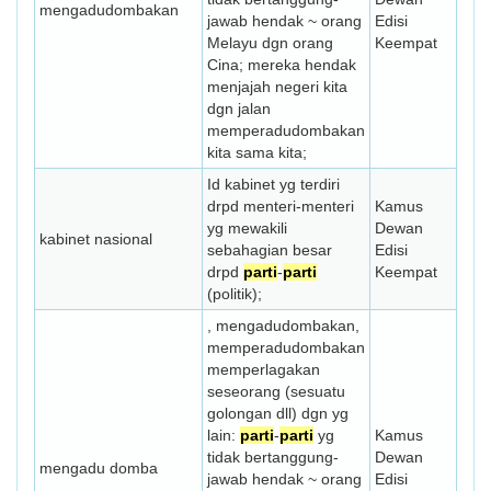
mengadudom­ba­kan
jawab hendak ~ orang
Edisi
Melayu dgn orang
Keempat
Cina; mereka hendak
menjajah negeri kita
dgn jalan
memperadudombakan
kita sama kita;
Id kabinet yg terdiri
drpd menteri-menteri
Kamus
yg mewakili
Dewan
kabinet nasional
sebahagian besar
Edisi
drpd
parti
-
parti
Keempat
(politik);
, mengadudom­ba­kan,
memperadudombakan
memper­lagakan
seseorang (sesuatu
golongan dll) dgn yg
lain:
parti
-
parti
yg
Kamus
tidak bertanggung­
Dewan
mengadu domba
jawab hendak ~ orang
Edisi