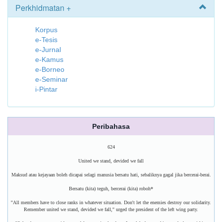
Perkhidmatan +
Korpus
e-Tesis
e-Jurnal
e-Kamus
e-Borneo
e-Seminar
i-Pintar
Peribahasa
624
United we stand, devided we fall
Maksud atau kejayaan boleh dicapai selagi manusia bersatu hati, sebaliknya gagal jika bercerai-berai.
Bersatu (kita) teguh, bercerai (kita) roboh*
''All members have to close ranks in whatever situation. Don't let the enemies destroy our solidarity.
Remember united we stand, devided we fall,'' urged the president of the left wing party.