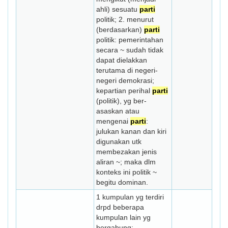
ahli) sesuatu
parti
politik; 2. menurut
(berdasarkan)
parti
politik: pemerintahan
secara ~ sudah tidak
dapat dielakkan
terutama di negeri-
negeri demokrasi;
kepartian perihal
parti
(politik), yg ber­
asaskan atau
mengenai
parti
:
julukan kanan dan kiri
digunakan utk
membezakan jenis
aliran ~; maka dlm
konteks ini politik ~
begitu dominan.
1 kumpulan yg terdiri
drpd beberapa
kumpulan lain yg
bergabung;