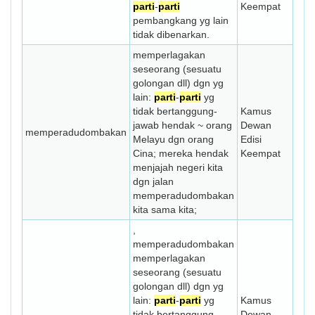
parti
-
parti
Keempat
pembangkang yg lain
tidak dibenarkan.
memper­lagakan
seseorang (sesuatu
golongan dll) dgn yg
lain:
parti
-
parti
yg
tidak bertanggung­
Kamus
jawab hendak ~ orang
Dewan
memperadudombakan
Melayu dgn orang
Edisi
Cina; mereka hendak
Keempat
menjajah negeri kita
dgn jalan
memperadudombakan
kita sama kita;
,
memperadudombakan
memper­lagakan
seseorang (sesuatu
golongan dll) dgn yg
lain:
parti
-
parti
yg
Kamus
tidak bertanggung­
Dewan