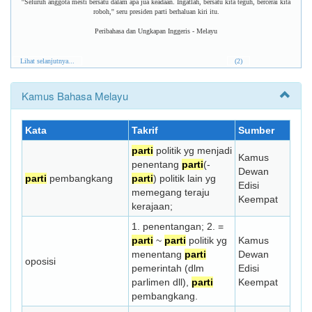
''Seluruh anggota mesti bersatu dalam apa jua keadaan. Ingatlah, bersatu kita teguh, bercerai kita
roboh,'' seru presiden parti berhaluan kiri itu.
Peribahasa dan Ungkapan Inggeris - Melayu
Lihat selanjutnya...
(2)
Kamus Bahasa Melayu
Kata
Takrif
Sumber
parti
politik yg menjadi
Kamus
penentang
parti
(-
Dewan
parti
pembangkang
parti
) politik lain yg
Edisi
memegang teraju
Keempat
kerajaan;
1. penentangan; 2. =
parti
~
parti
politik yg
Kamus
menentang
parti
Dewan
oposisi
pemerintah (dlm
Edisi
parlimen dll),
parti
Keempat
pembangkang.