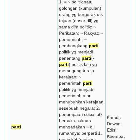
1. = ~ politik satu
golongan (kumpulan)
orang yg bergerak utk
tujuan (dasar dll) yg
sama dlm politik: ~
Perikatan; ~ Rakyat; ~
pemerintah; ~
pembangkang
parti
politik yg menjadi
penentang
parti
(-
parti
) politik lain yg
memegang teraju
kerajaan; ~
pemerintah
parti
politik yg menjadi
pemerintah atau
menubuhkan kerajaan
sesebuah negara; 2.
perjumpaan sosial utk
Kamus
bersuka-sukaan:
Dewan
parti
mengadakan ~ di
Edisi
rumahnya; berparti 1.
Keempat
mengikut (menjadi