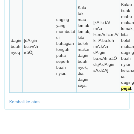
Kalau
Kalu
tidak
tak
mahu
daging
mau
[kA.lu tA/
makan
yang
lemak-
mAu
lemak,
membulat
lemak,
l«.mA/.l«.mA/
kita
di
kita
dagin
[dA.gin
ki.tA bu.leh
boleh
bahagian
buleh
buah
bu.wAh
mA.kAn
makan
tengah
makan
nyoq
øâÖ]
dA.gin
daging
paha
dagin
bu.wAh øâÖ
buah
seperti
buah
di.jA dA.gin
nyiur
buah
nyok,
sA.dZA]
keran
nyiur.
dia
ia
dagin
daging
saja.
pejal
.
Kembali ke atas