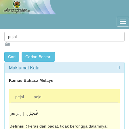
Maklumat Kata
Kamus Bahasa Melayu
pejal
pejal
ڤجل
[pe.jal] |
Definisi :
keras dan padat, tidak berongga dalam­nya: