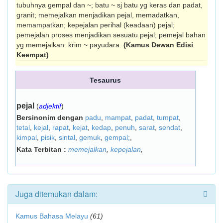
tubuhnya gempal dan ~; batu ~ sj batu yg keras dan padat,
granit; memejalkan menjadikan pejal, memadat­kan,
memampatkan; kepejalan perihal (keadaan) pejal;
pemejalan proses menjadikan sesuatu pejal; pemejal bahan
yg memejalkan: krim ~ payudara.
(Kamus Dewan Edisi
Keempat)
Tesaurus
pejal
(
adjektif
)
Bersinonim dengan
padu
,
mampat
,
padat
,
tumpat
,
tetal
,
kejal
,
rapat
,
kejat
,
kedap
,
penuh
,
sarat
,
sendat
,
kimpal
,
pisik
,
sintal
,
gemuk
,
gempal;
,
Kata Terbitan :
memejalkan
,
kepejalan
,
Juga ditemukan dalam:
Kamus Bahasa Melayu
(61)