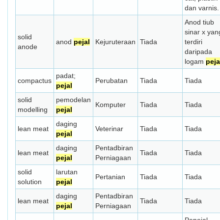
dan varnis.
Anod tiub
sinar x yan
solid
anod
pejal
Kejuruteraan
Tiada
terdiri
anode
daripada
logam
peja
padat;
compactus
Perubatan
Tiada
Tiada
pejal
solid
pemodelan
Komputer
Tiada
Tiada
modelling
pejal
daging
lean meat
Veterinar
Tiada
Tiada
pejal
daging
Pentadbiran
lean meat
Tiada
Tiada
pejal
Perniagaan
solid
larutan
Pertanian
Tiada
Tiada
solution
pejal
daging
Pentadbiran
lean meat
Tiada
Tiada
pejal
Perniagaan