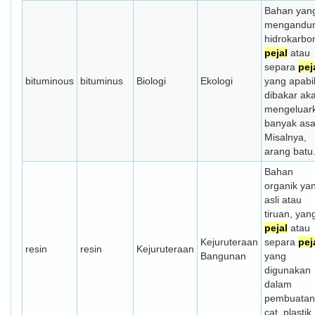
Bahan yan
mengandun
hidrokarbo
pejal
atau
separa
pej
bituminous
bituminus
Biologi
Ekologi
yang apabi
dibakar ak
mengeluar
banyak asa
Misalnya,
arang batu
Bahan
organik ya
asli atau
tiruan, yan
pejal
atau
Kejuruteraan
separa
pej
resin
resin
Kejuruteraan
Bangunan
yang
digunakan
dalam
pembuatan
cat, plastik