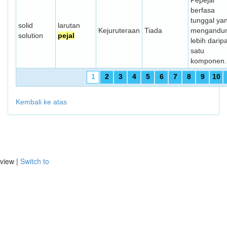
Pepejal
berfasa
tunggal ya
solid
larutan
Kejuruteraan
Tiada
mengandun
solution
pejal
lebih darip
satu
komponen.
1
2
3
4
5
6
7
8
9
10
Kembali ke atas
view |
Switch to