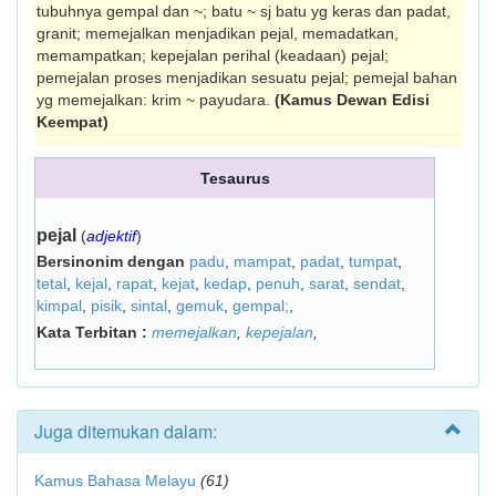
tubuhnya gempal dan ~; batu ~ sj batu yg keras dan padat,
granit; memejalkan menjadikan pejal, memadat­kan,
memampatkan; kepejalan perihal (keadaan) pejal;
pemejalan proses menjadikan sesuatu pejal; pemejal bahan
yg memejalkan: krim ~ payudara.
(Kamus Dewan Edisi
Keempat)
Tesaurus
pejal
(
adjektif
)
Bersinonim dengan
padu
,
mampat
,
padat
,
tumpat
,
tetal
,
kejal
,
rapat
,
kejat
,
kedap
,
penuh
,
sarat
,
sendat
,
kimpal
,
pisik
,
sintal
,
gemuk
,
gempal;
,
Kata Terbitan :
memejalkan
,
kepejalan
,
Juga ditemukan dalam:
Kamus Bahasa Melayu
(61)