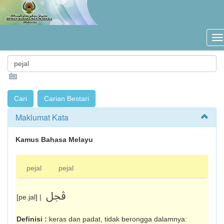
Maklumat Kata
Kamus Bahasa Melayu
pejal
pejal
ڤجل
[pe.jal] |
Definisi :
keras dan padat, tidak berongga dalam­nya: