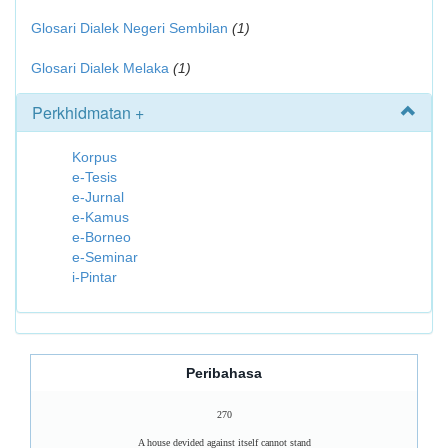
Glosari Dialek Negeri Sembilan
(1)
Glosari Dialek Melaka
(1)
Perkhidmatan +
Korpus
e-Tesis
e-Jurnal
e-Kamus
e-Borneo
e-Seminar
i-Pintar
Peribahasa
270
A house devided against itself cannot stand