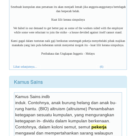
Sesebuah kumpulan atau persatuan itu akan menjadi lemah jika anggota-anggotanya bertelagah
dan berpecah belah.
Kuat lilit kerana simpulnya
We failed in our demand to get better pay as some of the workers sided with the employer
while some were reluctant to join the strike - a house devided against itself cannot stand.
Kami gagal dalam tuntutan naik gaji berikutan sesetengah pekerja menyebelahi pihak majikan
manakala yang lain pula keberatan untuk menyertai mogok itu - kuat lilit kerana simpulnya.
Peribahasa dan Ungkapan Inggeris - Melayu
Lihat selanjutnya...
(6)
Kamus Sains
Kamus Sains.indb
induk. Contohnya, anak burung helang dan anak bu- 
rung hantu. (BIO) altruism (altruisme) Penambahan 
ketegapan sesuatu kumpulan, yang mengurangkan 
ketegapan in- dividu dalam kumpulan berkenaan. 
Contohnya, dalam koloni semut, semut 
pekerja
mengawal dan mempertahankan sarang walaupun 