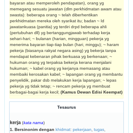
bayaran atau memperoleh pendapat­an), orang yg
memegang sesuatu jawatan (dlm perkhidmatan awam atau
swasta): beberapa orang ~ telah diberhentikan
perkhidmatan mereka oleh syarikat itu; badan ~ Id
jawatankuasa (panitia) yg terdiri drpd beberapa ahli
(pertubuhan dll) yg ber­tanggungjawab terhadap kerja
sehari-hari; ~ bulanan (harian, mingguan) pekerja yg
menerima bayaran tiap-tiap bulan (hari, minggu); ~ haram
pekerja (biasanya rakyat negara asing) yg bekerja tanpa
mendapat kebenaran pihak berkuasa yg berkenaan; ~
hukuman orang yg terpaksa bekerja kerana menjalani
hukuman; ~ kabel orang yg kerja­nya memasang atau
membaiki kerosakan kabel; ~ lapangan orang yg membantu
penyelidik, pakar dsb melakukan kerja lapang­an; ~ lepas
pekerja yg tidak tetap; ~ rencam pekerja yg membuat
berbagai-bagai kerja kecil;
(Kamus Dewan Edisi Keempat)
Tesaurus
kerja
(
kata nama
)
1.
Bersinonim dengan
khidmat
:
pekerjaan
,
tugas
,