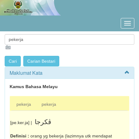
Maklumat Kata
Kamus Bahasa Melayu
pekerja
pekerja
ڤکرجا
[pe.ker.ja] |
Definisi :
orang yg bekerja (lazimnya utk men­dapat