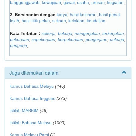
tanggungjawab
,
kewajipan
,
gawai
,
usaha
,
urusan
,
kegiatan
,
2.
Bersinonim dengan
karya
:
hasil keluaran
,
hasil penat
lelah
,
hasil titik peluh
,
seliaan
,
kelolaan
,
kendalian
,
Kata Terbitan :
sekerja
,
bekerja
,
mengerjakan
,
terkerjakan
,
pekerjaan
,
sepekerjaan
,
berpekerjaan
,
pengerjaan
,
pekerja
,
pengerja
,
Juga ditemukan dalam:
Kamus Bahasa Melayu
(446)
Kamus Bahasa Inggeris
(273)
Istilah MABBIM
(46)
Istilah Bahasa Melayu
(1000)
Kamus Melayu Parsi
(1)