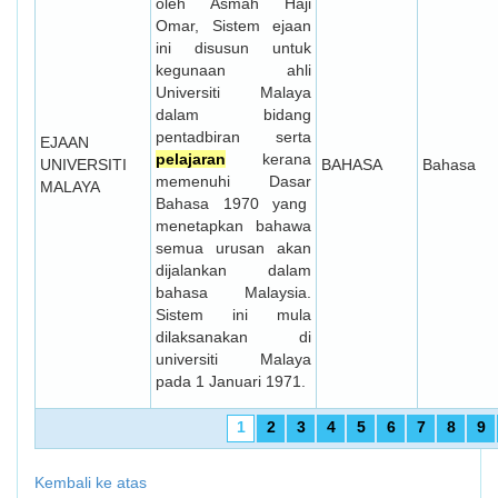
oleh Asmah Haji
Omar, Sistem ejaan
ini disusun untuk
kegunaan ahli
Universiti Malaya
dalam bidang
pentadbiran serta
EJAAN
pelajaran
kerana
UNIVERSITI
BAHASA
Bahasa
memenuhi Dasar
MALAYA
Bahasa 1970 yang
menetapkan bahawa
semua urusan akan
dijalankan dalam
bahasa Malaysia.
Sistem ini mula
dilaksanakan di
universiti Malaya
pada 1 Januari 1971.
1
2
3
4
5
6
7
8
9
Kembali ke atas