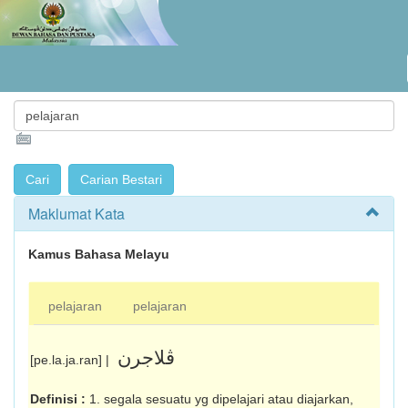
Maklumat Kata
Kamus Bahasa Melayu
pelajaran
pelajaran
ڤلاجرن
[pe.la.ja.ran] |
Definisi :
1. segala sesuatu yg dipelajari atau diajarkan,