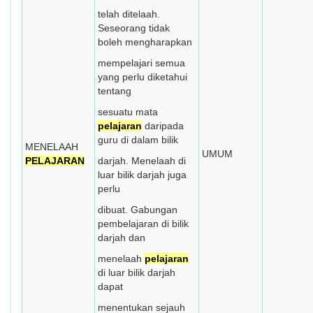
telah ditelaah.
Seseorang tidak
boleh mengharapkan
mempelajari semua
yang perlu diketahui
tentang
sesuatu mata
pelajaran
daripada
guru di dalam bilik
MENELAAH
UMUM
PELAJARAN
darjah. Menelaah di
luar bilik darjah juga
perlu
dibuat. Gabungan
pembelajaran di bilik
darjah dan
menelaah
pelajaran
di luar bilik darjah
dapat
menentukan sejauh