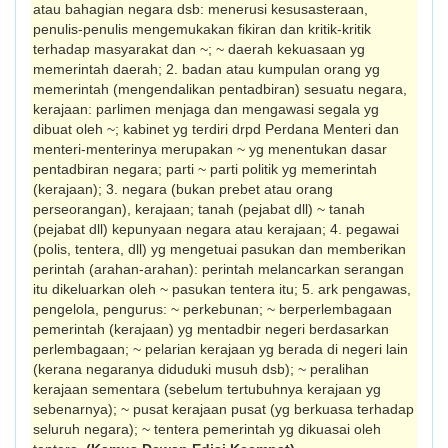
atau bahagian negara dsb: menerusi kesusasteraan,
penulis-penulis mengemukakan fikiran dan kritik-kritik
terhadap masyarakat dan ~; ~ daerah kekuasa­an yg
memerintah daerah; 2. badan atau kum­pulan orang yg
memerintah (mengendalikan pentadbiran) sesuatu negara,
kerajaan: parlimen menjaga dan mengawasi segala yg
dibuat oleh ~; kabinet yg terdiri drpd Perdana Menteri dan
menteri-menterinya merupakan ~ yg menentukan dasar
pentadbiran negara; parti ~ parti politik yg meme­rintah
(kerajaan); 3. negara (bukan prebet atau orang
perseorangan), kerajaan; tanah (pejabat dll) ~ tanah
(pejabat dll) kepunyaan negara atau kerajaan; 4. pegawai
(polis, ten­tera, dll) yg mengetuai pasukan dan mem­berikan
perintah (arahan-arahan): perintah melancarkan serangan
itu dikeluarkan oleh ~ pasukan tentera itu; 5. ark pengawas,
pengelola, pengurus: ~ perkebunan; ~ berperlembagaan
pemerintah (kerajaan) yg mentadbir negeri berdasarkan
perlemba­gaan; ~ pelarian kerajaan yg berada di negeri lain
(kerana negaranya diduduki musuh dsb); ~ peralihan
kerajaan sementara (sebelum tertubuhnya kerajaan yg
sebenarnya); ~ pusat kerajaan pusat (yg berkuasa terhadap
seluruh negara); ~ tentera pemerintah yg dikuasai oleh