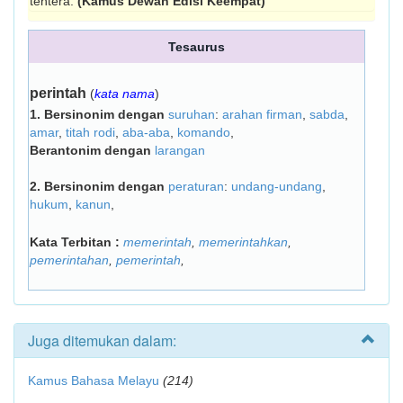
tentera.
(Kamus Dewan Edisi Keempat)
Tesaurus
perintah
(
kata nama
)
1.
Bersinonim dengan
suruhan
:
arahan firman
,
sabda
,
amar
,
titah rodi
,
aba-aba
,
komando
,
Berantonim dengan
larangan
2.
Bersinonim dengan
peraturan
:
undang-undang
,
hukum
,
kanun
,
Kata Terbitan :
memerintah
,
memerintahkan
,
pemerintahan
,
pemerintah
,
Juga ditemukan dalam:
Kamus Bahasa Melayu
(214)