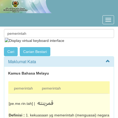
Maklumat Kata
Kamus Bahasa Melayu
pemerintah
pemerintah
ڤمرينته
[pe.me.rin.tah] |
Definisi :
1. kekuasaan yg memerintah (menguasai) negara