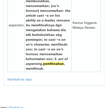
memburukkan,
mencemarkan; (
so’s
honour
) mencemarkan:
the
article cast ~s on his
ability as a leader,
rencana
Kamus Inggeris-
aspersion
itu memfitnahnya dgn
Melayu Dewan
mengatakan bahawa dia
tdk berkebolehan sbg
pemimpin;
to cast ~s on
so’s character,
menfitnah
sso;
to cast ~s on so’s
honour,
mencemarkan
kehormatan sso;
2.
act of
aspersing,
pemfitnahan
,
memfitnah.
Kembali ke atas
view |
Switch to