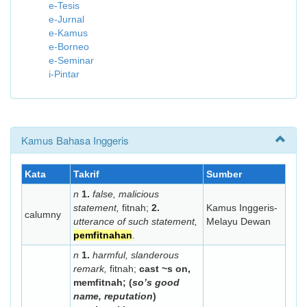
e-Tesis
e-Jurnal
e-Kamus
e-Borneo
e-Seminar
i-Pintar
Kamus Bahasa Inggeris
Kata
Takrif
Sumber
n
1.
false, malicious
statement,
fitnah;
2.
Kamus Inggeris-
calumny
utterance of such statement,
Melayu Dewan
pemfitnahan
.
n
1.
harmful, slanderous
remark,
fitnah;
cast ~s on,
memfitnah; (
so’s good
name, reputation
)