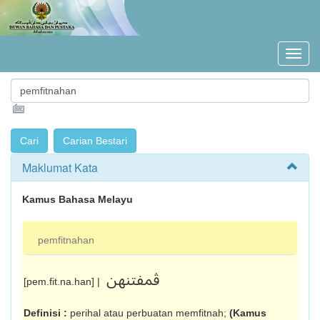
Maklumat Kata
Kamus Bahasa Melayu
pemfitnahan
ڤمفتنهن
[pem.fit.na.han] |
Definisi :
perihal atau perbuatan memfitnah;
(Kamus