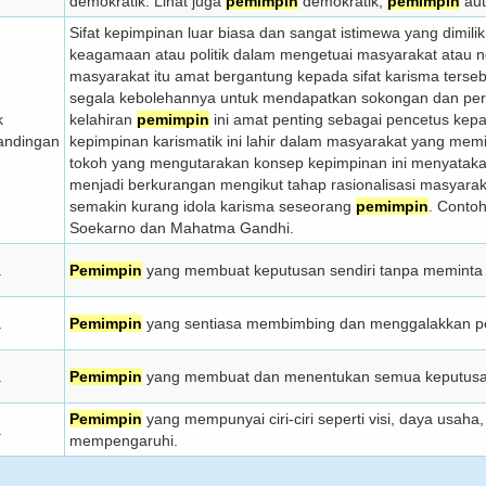
demokratik. Lihat juga
pemimpin
demokratik,
pemimpin
aut
Sifat kepimpinan luar biasa dan sangat istimewa yang dimilik
keagamaan atau politik dalam mengetuai masyarakat atau ne
masyarakat itu amat bergantung kepada sifat karisma terse
segala kebolehannya untuk mendapatkan sokongan dan perha
k
kelahiran
pemimpin
ini amat penting sebagai pencetus kep
andingan
kepimpinan karismatik ini lahir dalam masyarakat yang mem
tokoh yang mengutarakan konsep kepimpinan ini menyatak
menjadi berkurangan mengikut tahap rasionalisasi masyaraka
semakin kurang idola karisma seseorang
pemimpin
. Conto
Soekarno dan Mahatma Gandhi.
a
Pemimpin
yang membuat keputusan sendiri tanpa meminta 
a
Pemimpin
yang sentiasa membimbing dan menggalakkan p
a
Pemimpin
yang membuat dan menentukan semua keputusan 
Pemimpin
yang mempunyai ciri-ciri seperti visi, daya usaha,
a
mempengaruhi.