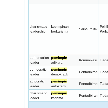
charismatic
kepimpinan
Politi
Sains Politik
leadership
berkarisma
Perb
authoritarian
pemimpin
Komunikasi
Tiad
leader
adikara
democratic
pemimpin
Pentadbiran
Tiad
leader
demokratik
autocratic
pemimpin
Pentadbiran
Tiad
leader
autokratik
charismatic
pemimpin
Pentadbiran
Tiad
leader
karisma