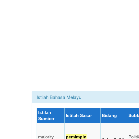
Istilah Bahasa Melayu
Istilah
Istilah Sasar
Bidang
Subb
Sumber
majority
pemimpin
Politi