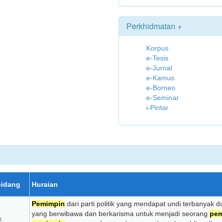
Perkhidmatan +
Korpus
e-Tesis
e-Jurnal
e-Kamus
e-Borneo
e-Seminar
i-Pintar
idang
Huraian
Pemimpin
dari parti politik yang mendapat undi terbanyak d
yang berwibawa dan berkarisma untuk menjadi seorang
pe
k