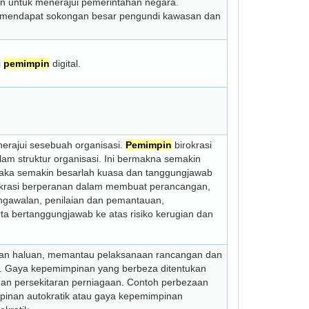
n untuk menerajui pemerintahan negara.
g mendapat sokongan besar pengundi kawasan dan
i
pemimpin
digital.
nerajui sesebuah organisasi.
Pemimpin
birokrasi
lam struktur organisasi. Ini bermakna semakin
aka semakin besarlah kuasa dan tanggungjawab
krasi berperanan dalam membuat perancangan,
gawalan, penilaian dan pemantauan,
ta bertanggungjawab ke atas risiko kerugian dan
n haluan, memantau pelaksanaan rancangan dan
i. Gaya kepemimpinan yang berbeza ditentukan
dan persekitaran perniagaan. Contoh perbezaan
pinan autokratik atau gaya kepemimpinan