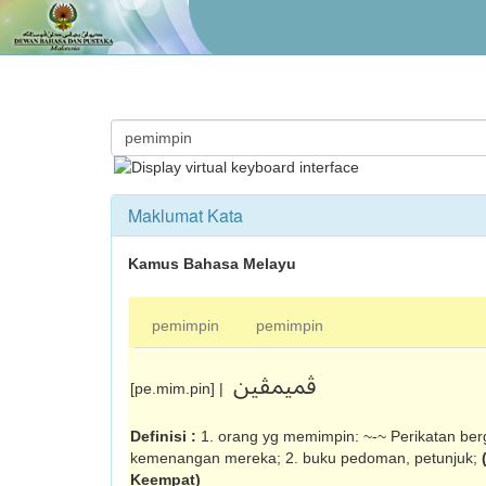
Maklumat Kata
Kamus Bahasa Melayu
pemimpin
pemimpin
ڤميمڤين
[pe.mim.pin] |
Definisi :
1. orang yg memimpin: ~-~ Perikatan ber
kemenangan mereka; 2. buku pedoman, petunjuk;
Keempat)