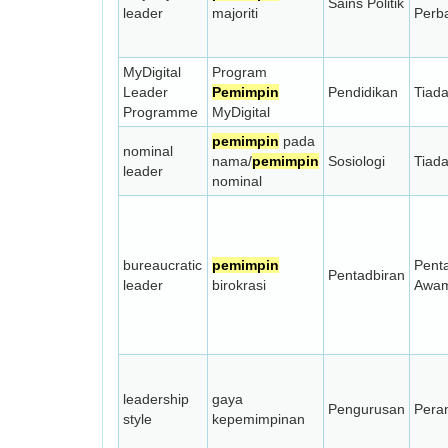
Sains Politik
leader
majoriti
Perb
MyDigital
Program
Leader
Pemimpin
Pendidikan
Tiad
Programme
MyDigital
pemimpin
pada
nominal
nama/
pemimpin
Sosiologi
Tiad
leader
nominal
bureaucratic
pemimpin
Pent
Pentadbiran
leader
birokrasi
Awa
leadership
gaya
Pengurusan
Pera
style
kepemimpinan