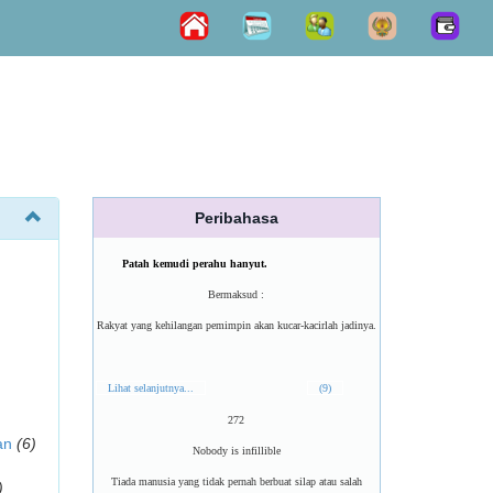
Peribahasa
Patah kemudi perahu hanyut.
Bermaksud :
Rakyat yang kehilangan pemimpin akan kucar-kacirlah jadinya.
Lihat selanjutnya...
(9)
272
an
(6)
Nobody is infillible
Tiada manusia yang tidak pernah berbuat silap atau salah
)