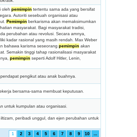
okratik.
i oleh
pemimpin
tertentu sama ada yang bersifat
gara. Autoriti sesebuah organisasi atau
but.
Pemimpin
berkarisma akan memaksimumkan
tian masyarakat. Bagi masyarakat tradisi,
ada perubahan atau revolusi. Secara amnya,
iliki kadar rasional yang masih rendah. Max Weber
an bahawa karisma seseorang
pemimpin
akan
t. Semakin tinggi tahap rasionalisasi masyarakat
hnya,
pemimpin
seperti Adolf Hitler, Lenin,
pendapat pengikut atau anak buahnya.
ekerja bersama-sama membuat keputusan.
untuk kumpulan atau organisasi.
 iltizam, peribadi unggul, dan ejen perubahan untuk
1
2
3
4
5
6
7
8
9
10
...