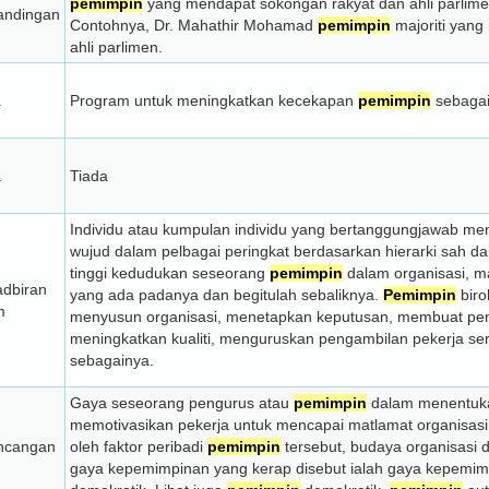
pemimpin
yang mendapat sokongan rakyat dan ahli parlime
andingan
Contohnya, Dr. Mahathir Mohamad
pemimpin
majoriti yan
ahli parlimen.
a
Program untuk meningkatkan kecekapan
pemimpin
sebaga
a
Tiada
Individu atau kumpulan individu yang bertanggungjawab me
wujud dalam pelbagai peringkat berdasarkan hierarki sah da
tinggi kedudukan seseorang
pemimpin
dalam organisasi, m
adbiran
yang ada padanya dan begitulah sebaliknya.
Pemimpin
biro
m
menyusun organisasi, menetapkan keputusan, membuat pen
meningkatkan kualiti, menguruskan pengambilan pekerja ser
sebagainya.
Gaya seseorang pengurus atau
pemimpin
dalam menentuka
memotivasikan pekerja untuk mencapai matlamat organisas
ncangan
oleh faktor peribadi
pemimpin
tersebut, budaya organisasi 
gaya kepemimpinan yang kerap disebut ialah gaya kepemim