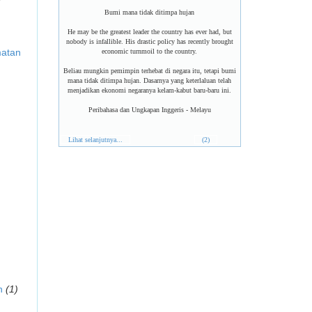
Bumi mana tidak ditimpa hujan
He may be the greatest leader the country has ever had, but
nobody is infallible. His drastic policy has recently brought
matan
economic turnmoil to the country.
Beliau mungkin pemimpin terhebat di negara itu, tetapi bumi
mana tidak ditimpa hujan. Dasarnya yang keterlaluan telah
menjadikan ekonomi negaranya kelam-kabut baru-baru ini.
Peribahasa dan Ungkapan Inggeris - Melayu
Lihat selanjutnya...
(2)
n
(1)