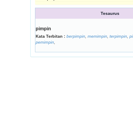
Tesaurus
pimpin
Kata Terbitan :
berpimpin
,
memimpin
,
terpimpin
,
p
pemimpin
,