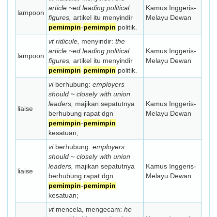
article ~ed leading political
Kamus Inggeris-
lampoon
figures,
artikel itu menyindir
Melayu Dewan
pemimpin
-
pemimpin
politik.
vt ridicule,
menyindir:
the
article ~ed leading political
Kamus Inggeris-
lampoon
figures,
artikel itu menyindir
Melayu Dewan
pemimpin
-
pemimpin
politik.
vi
berhubung:
employers
should ~ closely with union
leaders,
majikan sepatutnya
Kamus Inggeris-
liaise
berhubung rapat dgn
Melayu Dewan
pemimpin
-
pemimpin
kesatuan;
vi
berhubung:
employers
should ~ closely with union
leaders,
majikan sepatutnya
Kamus Inggeris-
liaise
berhubung rapat dgn
Melayu Dewan
pemimpin
-
pemimpin
kesatuan;
vt
mencela, mengecam:
he