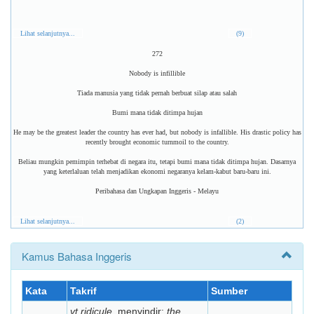
Lihat selanjutnya...
(9)
272
Nobody is infillible
Tiada manusia yang tidak pernah berbuat silap atau salah
Bumi mana tidak ditimpa hujan
He may be the greatest leader the country has ever had, but nobody is infallible. His drastic policy has
recently brought economic turnmoil to the country.
Beliau mungkin pemimpin terhebat di negara itu, tetapi bumi mana tidak ditimpa hujan. Dasarnya
yang keterlaluan telah menjadikan ekonomi negaranya kelam-kabut baru-baru ini.
Peribahasa dan Ungkapan Inggeris - Melayu
Lihat selanjutnya...
(2)
Kamus Bahasa Inggeris
Kata
Takrif
Sumber
vt ridicule,
menyindir:
the