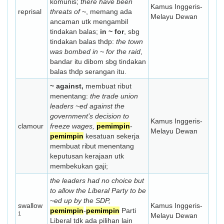
komunis;
there have been
Kamus Inggeris-
reprisal
threats of ~
, memang ada
Melayu Dewan
ancaman utk mengambil
tindakan balas;
in ~ for
, sbg
tindakan balas thdp:
the town
was bombed in ~ for the raid
,
bandar itu dibom sbg tindakan
balas thdp serangan itu.
~ against,
membuat ribut
menentang:
the trade union
leaders ~ed against the
government’s decision to
Kamus Inggeris-
clamour
freeze wages,
pemimpin
-
Melayu Dewan
pemimpin
kesatuan sekerja
membuat ribut menentang
keputusan kerajaan utk
membekukan gaji;
the leaders had no choice but
to allow the Liberal Party to be
~ed up by the SDP,
swallow
Kamus Inggeris-
pemimpin
-
pemimpin
Parti
1
Melayu Dewan
Liberal tdk ada pilihan lain