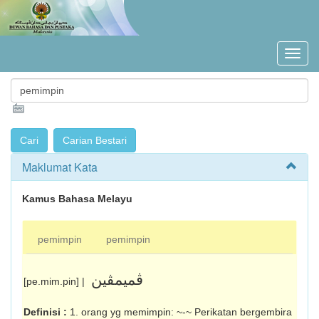
Maklumat Kata
Kamus Bahasa Melayu
pemimpin
pemimpin
ڤميمڤين
[pe.mim.pin] |
Definisi :
1. orang yg memimpin: ~-~ Perikatan bergembira