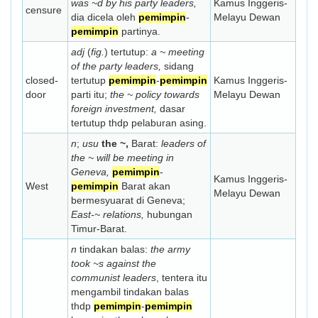
was ~d by his party leaders,
Kamus Inggeris-
censure
dia dicela oleh
pemimpin
-
Melayu Dewan
pemimpin
partinya.
adj
(
fig.
) tertutup:
a ~ meeting
of the party leaders,
sidang
closed-
tertutup
pemimpin
-
pemimpin
Kamus Inggeris-
door
parti itu;
the ~ policy towards
Melayu Dewan
foreign investment,
dasar
tertutup thdp pelaburan asing.
n
;
usu
the ~,
Barat:
leaders of
the ~ will be meeting in
Geneva,
pemimpin
-
Kamus Inggeris-
West
pemimpin
Barat akan
Melayu Dewan
bermesyuarat di Geneva;
East-~ relations,
hubungan
Timur-Barat.
n
tindakan balas:
the army
took ~s against the
communist leaders
, tentera itu
mengambil tindakan balas
thdp
pemimpin
-
pemimpin