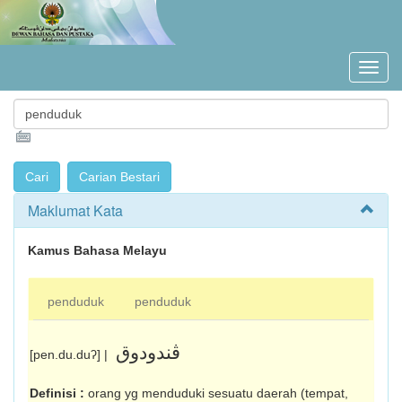
Maklumat Kata
Kamus Bahasa Melayu
penduduk
penduduk
ڤندودوق
[pen.du.duʔ] |
Definisi :
orang yg menduduki sesuatu daerah (tempat,