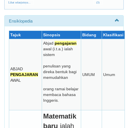
Lihat selanjutnya...
(3)
Ensiklopedia
Tajuk
Sinopsis
Bidang
Klasifikasi
Abjad
pengajaran
awal (i.t.a.) ialah
sistem
penulisan yang
ABJAD
direka bentuk bagi
PENGAJARAN
UMUM
Umum
memudahkan
AWAL
orang ramai belajar
membaca bahasa
Inggeris.
Matematik
baru
ialah