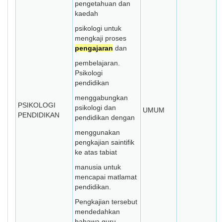
pengetahuan dan
kaedah
psikologi untuk
mengkaji proses
pengajaran
dan
pembelajaran.
Psikologi
pendidikan
menggabungkan
PSIKOLOGI
psikologi dan
UMUM
PENDIDIKAN
pendidikan dengan
menggunakan
pengkajian saintifik
ke atas tabiat
manusia untuk
mencapai matlamat
pendidikan.
Pengkajian tersebut
mendedahkan
bahawa guru