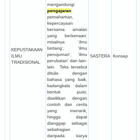
mengandungi
pengajaran
,
pemahaman,
kepercayaan
bersama amalan
yang berkenaan;
misalnya `ilmu
bintang', 'ilmu
KEPUSTAKAAN
penujuman', 'ilmu
ILMU
SASTERA
Konsep
perubatan' dan lain-
TRADISIONAL
lain. Teks tersebut
ditulis dengan
bahasa yang baik,
kadangkala dalam
bentuk puisi,
diselitkan dengan
contoh dan cerita
yang menarik,
hingga dapat
dianggap sebagai
sebahagian
daripada karya