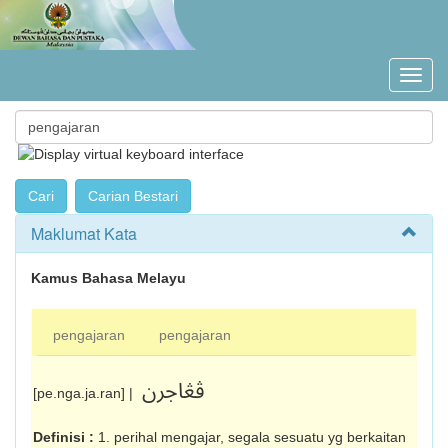
Maklumat Kata
Kamus Bahasa Melayu
pengajaran
pengajaran
ڤڠاجرن
[pe.nga.ja.ran] |
Definisi :
1. perihal mengajar, segala sesuatu yg berkaitan