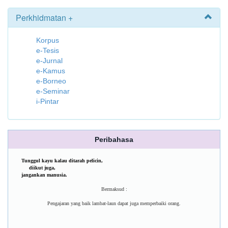
Perkhidmatan +
Korpus
e-Tesis
e-Jurnal
e-Kamus
e-Borneo
e-Seminar
i-Pintar
Peribahasa
Tunggul kayu kalau ditarah pelicin,
diikut juga,
jangankan manusia.
Bermaksud :
Pengajaran yang baik lambat-laun dapat juga memperbaiki orang.