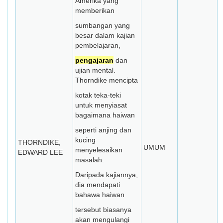
Amerika yang
memberikan
sumbangan yang
besar dalam kajian
pembelajaran,
pengajaran
dan
ujian mental.
Thorndike mencipta
kotak teka-teki
untuk menyiasat
bagaimana haiwan
seperti anjing dan
kucing
THORNDIKE,
UMUM
menyelesaikan
EDWARD LEE
masalah.
Daripada kajiannya,
dia mendapati
bahawa haiwan
tersebut biasanya
akan mengulangi