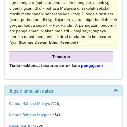
dgn mengajar (spt cara atau sistem mengajar, aspek yg
dipentingkan, dll): ~ bahasa Malaysia di sekolah-sekolah
masih menghadapi beberapa kesulitan; 2. segala sesuatu
(cara, perbuatan, dll) yg diajar­kan, ajaran: diperbuatlah oleh
gergasi kedua seperti ~ Pak Pandir; 3. peringatan, pedo-m­
an: pengalaman ini akan menjadi ~ bagi saya; supaya
mereka dapat mengambil ~ drpd tanda-tanda kebesaran-
Nya;
(Kamus Dewan Edisi Keempat)
Tesaurus
Tiada maklumat tesaurus untuk kata
pengajaran
Juga ditemukan dalam:
Kamus Bahasa Melayu
(119)
Kamus Bahasa Inggeris
(14)
Istilah MABBIM
(26)