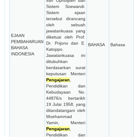
van Ophuijsen dan
Sistem Soewandi.
Sistem ejaan
tersebut dirancang
oleh sebuah
jawatankuasa yang
EJAAN
diketuai oleh Prof.
PEMBAHARUAN
Dr. Prijono dan E.
BAHASA
Bahasa
BAHASA
Katoppo.
INDONESIA
Jawatankuasa ini
ditubuhkan
berdasarkan surat
keputusan Menteri
Pengajaran
,
Pendidikan dan
Kebudayaan No.
44876/s bertarikh
19 Julai 1958, yang
ditandatangani oleh
Moehammad
Yamin, Menteri
Pengajaran
,
Pendidikan dan