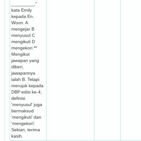
_________,"
kata Emily
kepada En.
Woon. A
mengejar B
menyusul C
mengikuti D
mengekori **
Mengikut
jawapan yang
diberi,
jawapannya
ialah B. Tetapi
merujuk kepada
DBP edisi ke-4,
definisi
'menyusul' juga
bermaksud
'mengikuti' dan
'mengekori'.
Sekian, terima
kasih.