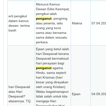
Menurut Kamus
Dewan Edisi Keempat,
pengikut ialah
erti pengikut
penganut
, pengiring
dalam kamus
atau peserta, iaitu
Makna
07.04.20
dewan. terima
orang yang turut
kasih
sama atau bersama-
sama dalam sesuatu
perkara.
Ejaan yang betul ialah
hari Deepavali kerana
Deepavali bermaksud
hari perayaan bagi
penganut
agama
Hindu, sama seperti
hari Krismas (hari
besar yang dirayakan
hari Deepavali
oleh orang Kristian).
atau Hari
Walau bagaimanapun
Ejaan
04.09.20
Deepavali?
tidak salah untuk kita
alasannya. TQ.
mengeja Hari
Deepavali dan Hari