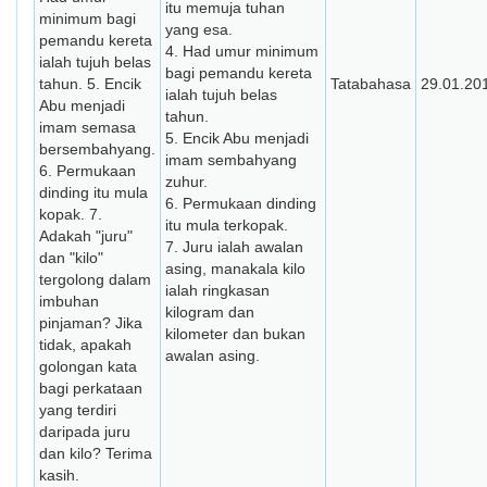
itu memuja tuhan
minimum bagi
yang esa.
pemandu kereta
4. Had umur minimum
ialah tujuh belas
bagi pemandu kereta
tahun. 5. Encik
Tatabahasa
29.01.20
ialah tujuh belas
Abu menjadi
tahun.
imam semasa
5. Encik Abu menjadi
bersembahyang.
imam sembahyang
6. Permukaan
zuhur.
dinding itu mula
6. Permukaan dinding
kopak. 7.
itu mula terkopak.
Adakah "juru"
7. Juru ialah awalan
dan "kilo"
asing, manakala kilo
tergolong dalam
ialah ringkasan
imbuhan
kilogram dan
pinjaman? Jika
kilometer dan bukan
tidak, apakah
awalan asing.
golongan kata
bagi perkataan
yang terdiri
daripada juru
dan kilo? Terima
kasih.