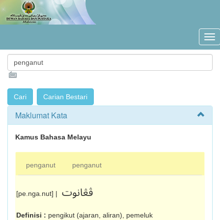
Maklumat Kata
Kamus Bahasa Melayu
penganut
penganut
ڤڠانوت
[pe.nga.nut] |
Definisi :
pengikut (ajaran, aliran), pemeluk