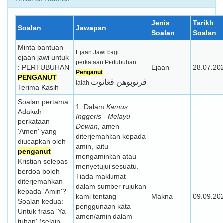
Jenis
Tarikh
Soalan
Jawapan
Soalan
Soalan
Minta bantuan
Ejaan Jawi bagi
ejaan jawi untuk
perkataan Pertubuhan
: PERTUBUHAN
Ejaan
28.07.20
Penganut
PENGANUT
ڤرتوبوهن ڤڠانوت
ialah
Terima Kasih
Soalan pertama:
1. Dalam
Kamus
Adakah
Inggeris - Melayu
perkataan
Dewan
, amen
'Amen' yang
diterjemahkan kepada
diucapkan oleh
amin, iaitu
penganut
mengaminkan atau
Kristian selepas
menyetujui sesuatu.
berdoa boleh
Tiada maklumat
diterjemahkan
dalam sumber rujukan
kepada 'Amin'?
kami tentang
Makna
09.09.20
Soalan kedua:
penggunaan kata
Untuk frasa 'Ya
amen/amin dalam
tuhan' (selain