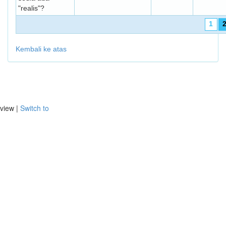
"realis"?
1
Kembali ke atas
view |
Switch to