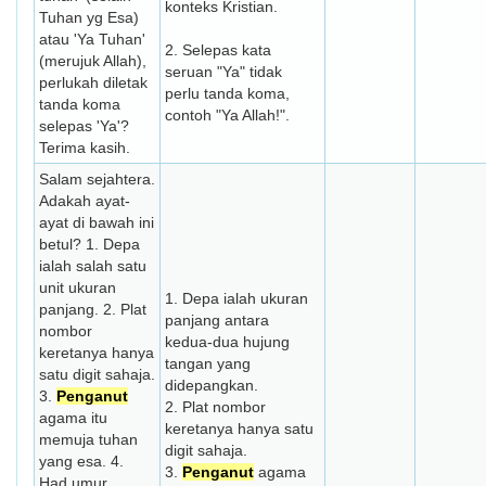
konteks Kristian.
Tuhan yg Esa)
atau 'Ya Tuhan'
2. Selepas kata
(merujuk Allah),
seruan "Ya" tidak
perlukah diletak
perlu tanda koma,
tanda koma
contoh "Ya Allah!".
selepas 'Ya'?
Terima kasih.
Salam sejahtera.
Adakah ayat-
ayat di bawah ini
betul? 1. Depa
ialah salah satu
unit ukuran
1. Depa ialah ukuran
panjang. 2. Plat
panjang antara
nombor
kedua-dua hujung
keretanya hanya
tangan yang
satu digit sahaja.
didepangkan.
3.
Penganut
2. Plat nombor
agama itu
keretanya hanya satu
memuja tuhan
digit sahaja.
yang esa. 4.
3.
Penganut
agama
Had umur