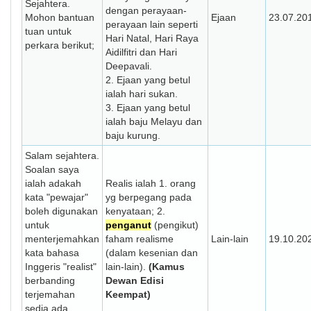
Sejahtera.
dengan perayaan-
Mohon bantuan
Ejaan
23.07.20
perayaan lain seperti
tuan untuk
Hari Natal, Hari Raya
perkara berikut;
Aidilfitri dan Hari
Deepavali.
2. Ejaan yang betul
ialah hari sukan.
3. Ejaan yang betul
ialah baju Melayu dan
baju kurung.
Salam sejahtera.
Soalan saya
ialah adakah
Realis ialah 1. orang
kata "pewajar"
yg berpegang pada
boleh digunakan
kenyataan; 2.
untuk
penganut
(pengikut)
menterjemahkan
faham realisme
Lain-lain
19.10.20
kata bahasa
(dalam kesenian dan
Inggeris "realist"
lain-lain).
(Kamus
berbanding
Dewan Edisi
terjemahan
Keempat)
sedia ada