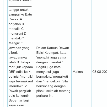
agama Hindu itu
____________
tangga untuk
sampai ke Batu
Caves. A
berjalan B
menaiki C
menuruni D
mendaki *
Mengikut
jawapan yang
Dalam Kamus Dewan
diberi,
Edisi Keempat, kata
jawapannya
'menaiki' juga sama
ialah B. Tetapi
dengan 'mendaki'.
merujuk kepada
Begitu juga kata '
DBP edisi ke-4,
menyusul' juga
Makna
08.08.20
definisi 'menaiki'
bermakna 'mengikuti'
juga bermaksud
dan 'mengekori'. Sila
'mendaki'. 2.
berbincang dengan
"Awak pergilah
pihak sekolah tentang
dulu ke kantin.
perkara ini.
Sebentar lagi,
saya akan