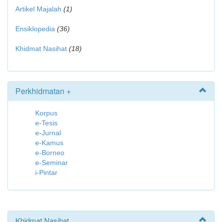
Artikel Majalah
(1)
Ensiklopedia
(36)
Khidmat Nasihat
(18)
Perkhidmatan +
Korpus
e-Tesis
e-Jurnal
e-Kamus
e-Borneo
e-Seminar
i-Pintar
Khidmat Nasihat