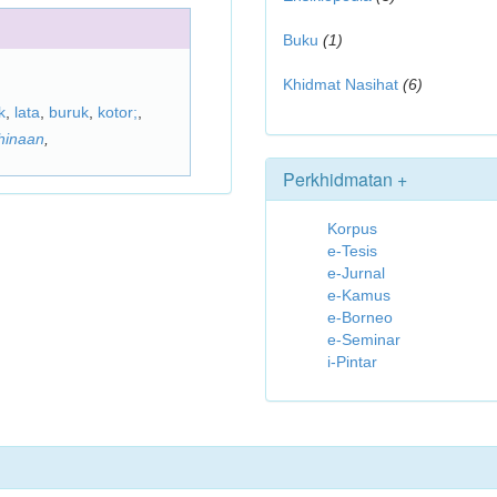
Buku
(1)
Khidmat Nasihat
(6)
k
,
lata
,
buruk
,
kotor;
,
hinaan
,
Perkhidmatan +
Korpus
e-Tesis
e-Jurnal
e-Kamus
e-Borneo
e-Seminar
i-Pintar