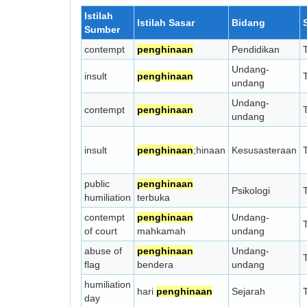
Istilah
Istilah Sasar
Bidang
Sumber
contempt
penghinaan
Pendidikan
Undang-
insult
penghinaan
undang
Undang-
contempt
penghinaan
undang
insult
penghinaan
;hinaan
Kesusasteraan
public
penghinaan
Psikologi
humiliation
terbuka
contempt
penghinaan
Undang-
of court
mahkamah
undang
abuse of
penghinaan
Undang-
flag
bendera
undang
humiliation
hari
penghinaan
Sejarah
day