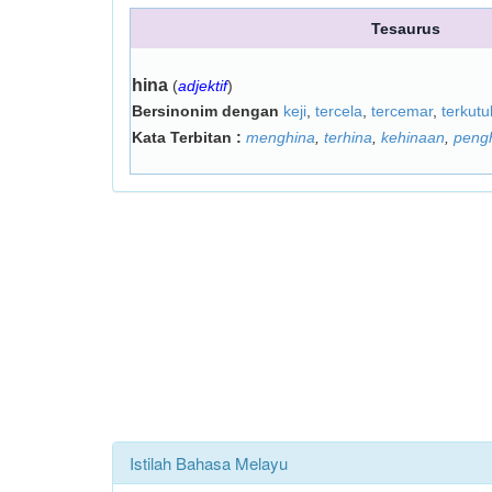
Tesaurus
hina
(
adjektif
)
Bersinonim dengan
keji
,
tercela
,
tercemar
,
terkutu
Kata Terbitan :
menghina
,
terhina
,
kehinaan
,
peng
Istilah Bahasa Melayu