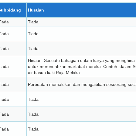
Subbidang
Huraian
Tiada
Tiada
Tiada
Tiada
Tiada
Tiada
Hinaan: Sesuatu bahagian dalam karya yang menghina
Tiada
untuk merendahkan martabat mereka. Contoh: dalam S
air basuh kaki Raja Melaka.
Tiada
Perbuatan memalukan dan mengaibkan seseorang seca
Tiada
Tiada
Tiada
Tiada
Tiada
Tiada