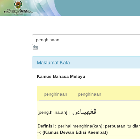
Maklumat Kata
Kamus Bahasa Melayu
penghinaan
penghinaan
ڤڠهيناءن
[peng.hi.na.an] |
Definisi :
perihal menghina(kan): per­buat­an itu d
~;
(Kamus Dewan Edisi Keempat)