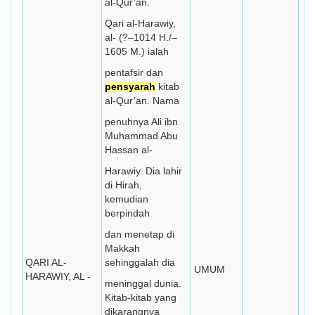
al-Qur’an.
Qari al-Harawiy,
al- (?–1014 H./–
1605 M.) ialah
pentafsir dan
pensyarah
kitab
al-Qur’an. Nama
penuhnya Ali ibn
Muhammad Abu
Hassan al-
Harawiy. Dia lahir
di Hirah,
kemudian
berpindah
dan menetap di
Makkah
QARI AL-
sehinggalah dia
UMUM
HARAWIY, AL -
meninggal dunia.
Kitab-kitab yang
dikarangnya