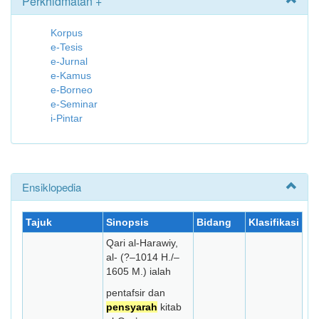
Perkhidmatan +
Korpus
e-Tesis
e-Jurnal
e-Kamus
e-Borneo
e-Seminar
i-Pintar
Ensiklopedia
Tajuk
Sinopsis
Bidang
Klasifikasi
Qari al-Harawiy,
al- (?–1014 H./–
1605 M.) ialah
pentafsir dan
pensyarah
kitab