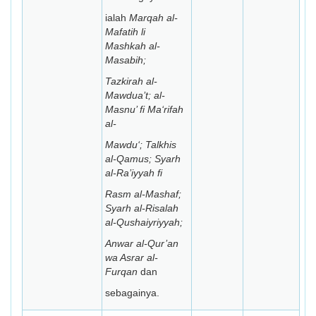
ialah
Marqah al-
Mafatih li
Mashkah al-
Masabih;
Tazkirah al-
Mawdua’t; al-
Masnu’ fi Ma‘rifah
al-
Mawdu‘; Talkhis
al-Qamus; Syarh
al-Ra’iyyah fi
Rasm al-Mashaf;
Syarh al-Risalah
al-Qushaiyriyyah;
Anwar al-Qur’an
wa Asrar al-
Furqan
dan
sebagainya.