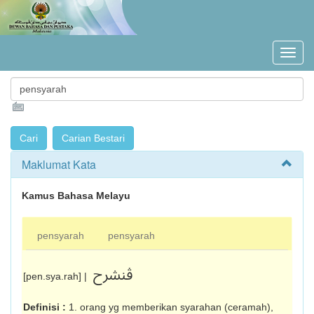
Maklumat Kata
Kamus Bahasa Melayu
pensyarah
pensyarah
ڤنشرح
[pen.sya.rah] |
Definisi :
1. orang yg memberikan syarahan (ceramah),