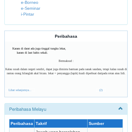
e-Borneo
e-Seminar
i-Pintar
Peribahasa
Karam di darat ada juga tinggal tungku lekar,
karam di laut habis sekali.
Bermaksud :
Kalau susah dalam negeri sendiri, dapat juga diminta bantuan pada sanak saudara, tetapi kalau susah di
rantau orang hilanglah akal bicara. lekar = penyangga (lapik) kuali diperbuat daripada rotan atau lidi.
Lihat selanjutnya...
(2)
Peribahasa Melayu
Peribahasa
Takrif
Sumber