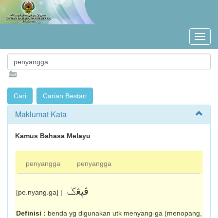
Maklumat Kata
Kamus Bahasa Melayu
penyangga
penyangga
ڤڽڠݢ
[pe.nyang.ga] |
Definisi :
benda yg digunakan utk menyang-ga (menopang,