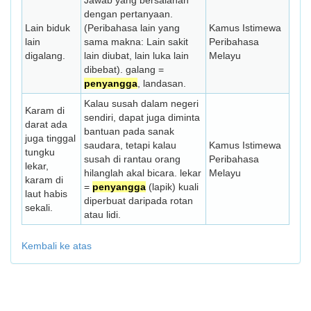
Jawab yang bersalahan
dengan pertanyaan.
Lain biduk
(Peribahasa lain yang
Kamus Istimewa
lain
sama makna: Lain sakit
Peribahasa
digalang.
lain diubat, lain luka lain
Melayu
dibebat). galang =
penyangga
, landasan.
Kalau susah dalam negeri
Karam di
sendiri, dapat juga diminta
darat ada
bantuan pada sanak
juga tinggal
saudara, tetapi kalau
Kamus Istimewa
tungku
susah di rantau orang
Peribahasa
lekar,
hilanglah akal bicara. lekar
Melayu
karam di
=
penyangga
(lapik) kuali
laut habis
diperbuat daripada rotan
sekali.
atau lidi.
Kembali ke atas