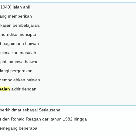
949) ialah ahli
 yang memberikan
ajian pembelajaran,
Thorndike mencipta
at bagaimana haiwan
yelesaikan masalah.
apati bahawa haiwan
langi pergerakan
i membolehkan haiwan
saian
akhir dengan
, berkhidmat sebagai Setiausaha
siden Ronald Reagan dari tahun 1982 hingga
 memegang beberapa