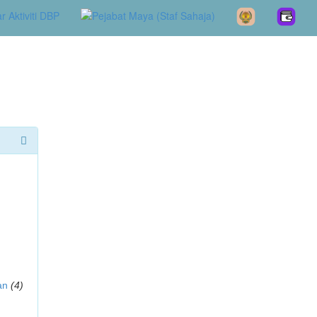
an
(4)