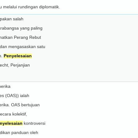
 melalui rundingan diplomatik.
upakan salah
rabangsa yang paling
matkan Perang Rebut
 dan mengasaskan satu
h.
Penyelesaian
echt, Perjanjian
erika
es (OAS)) ialah
rika. OAS bertujuan
cara kolektif,
nyelesaian
kontroversi
adikan panduan oleh