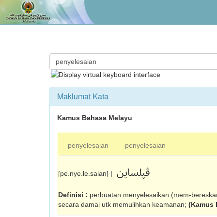
Maklumat Kata
Kamus Bahasa Melayu
penyelesaian
penyelesaian
ڤڽلساين
[pe.nye.le.saian] |
Definisi :
perbuatan menyelesaikan (mem­-bereskan 
secara damai utk memulihkan keamanan;
(Kamus 