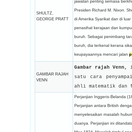
jawatan penting semasa berk
Presiden Richard M. Nixon. Sh
SHULTZ,
GEORGE PRATT
di Amerika Syarikat dan di lua
penasihat kerajaan dan kump
buruh. Sebagai penimbang tara
buruh, dia terkenal kerana sik
keupayaannya mencari jalan
p
Gambar rajah Venn,
i
GAMBAR RAJAH
satu cara penyamp
VENN
ahli matematik dan 
Perjanjian Inggeris-Belanda (1
Perjanjian antara British deng
menyelesaikan masalah hubun
duanya. Perjanjian ini ditanda