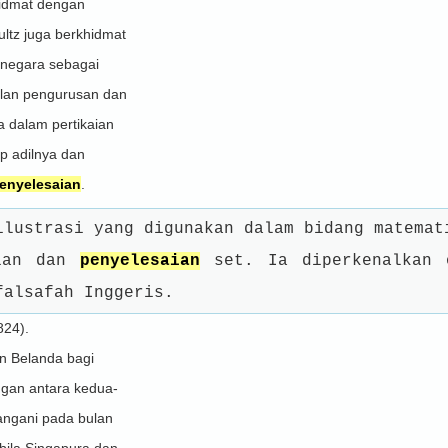
hidmat dengan
ultz juga berkhidmat
r negara sebagai
ulan pengurusan dan
 dalam pertikaian
ap adilnya dan
enyelesaian
.
lustrasi yang digunakan dalam bidang matemat
aian dan
penyelesaian
set. Ia diperkenalkan 
falsafah Inggeris.
824).
an Belanda bagi
gan antara kedua-
tangani pada bulan