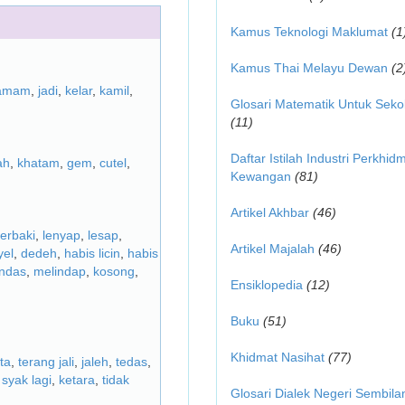
Kamus Teknologi Maklumat
(1
Kamus Thai Melayu Dewan
(2
amam
,
jadi
,
kelar
,
kamil
,
Glosari Matematik Untuk Seko
(11)
Daftar Istilah Industri Perkhid
ah
,
khatam
,
gem
,
cutel
,
Kewangan
(81)
Artikel Akhbar
(46)
berbaki
,
lenyap
,
lesap
,
Artikel Majalah
(46)
el
,
dedeh
,
habis licin
,
habis
andas
,
melindap
,
kosong
,
Ensiklopedia
(12)
Buku
(51)
Khidmat Nasihat
(77)
ta
,
terang jali
,
jaleh
,
tedas
,
 syak lagi
,
ketara
,
tidak
Glosari Dialek Negeri Sembila