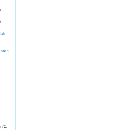
)
)
lah
matan
n
(1)