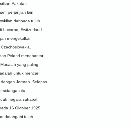
silkan Pakatan
m perjanjian lain.
akilan daripada tujuh
i Locarno, Switzerland
gan mengekalkan
 Czechoslovakia,
li dan Poland menghantar
. Masalah yang paling
 adalah untuk mencari
s dengan Jerman. Selepas
ersidangan itu
uah negara sahabat.
 pada 16 Oktober 1925,
andatangani tujuh