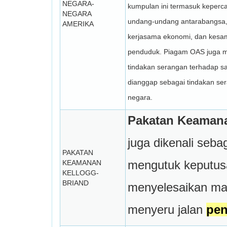
NEGARA-
kumpulan ini termasuk keperca
NEGARA
undang-undang antarabangsa, 
AMERIKA
kerjasama ekonomi, dan kesa
penduduk. Piagam OAS juga 
tindakan serangan terhadap s
dianggap sebagai tindakan se
negara.
Pakatan Keamana
juga dikenali seba
PAKATAN
mengutuk keputus
KEAMANAN
KELLOGG-
BRIAND
menyelesaikan ma
menyeru jalan
pen