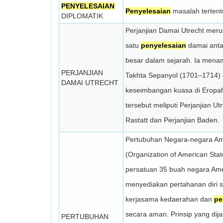
PENYELESAIAN
Penyelesaian
masalah tertentu
DIPLOMATIK
Perjanjian Damai Utrecht mer
satu
penyelesaian
damai anta
besar dalam sejarah. Ia mena
PERJANJIAN
Takhta Sepanyol (1701–1714)
DAMAI UTRECHT
keseimbangan kuasa di Eropa
tersebut meliputi Perjanjian Utr
Rastatt dan Perjanjian Baden.
Pertubuhan Negara-negara Am
(Organization of American Stat
persatuan 35 buah negara Ame
menyediakan pertahanan diri se
kerjasama kedaerahan dan
pe
secara aman. Prinsip yang dij
PERTUBUHAN