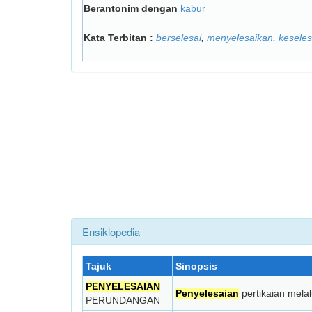
Berantonim dengan
kabur
Kata Terbitan :
berselesai
,
menyelesaikan
,
keseles
Ensiklopedia
Tajuk
Sinopsis
PENYELESAIAN
Penyelesaian
pertikaian mela
PERUNDANGAN