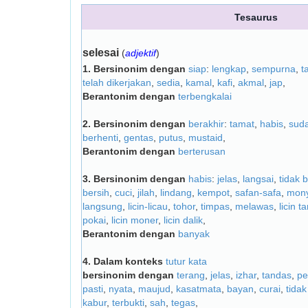
Tesaurus
selesai
(
adjektif
)
1.
Bersinonim dengan
siap
:
lengkap
,
sempurna
,
t
telah dikerjakan
,
sedia
,
kamal
,
kafi
,
akmal
,
jap
,
Berantonim dengan
terbengkalai
2.
Bersinonim dengan
berakhir
:
tamat
,
habis
,
sud
berhenti
,
gentas
,
putus
,
mustaid
,
Berantonim dengan
berterusan
3.
Bersinonim dengan
habis
:
jelas
,
langsai
,
tidak 
bersih
,
cuci
,
jilah
,
lindang
,
kempot
,
safan-safa
,
mony
langsung
,
licin-licau
,
tohor
,
timpas
,
melawas
,
licin t
pokai
,
licin moner
,
licin dalik
,
Berantonim dengan
banyak
4.
Dalam konteks
tutur kata
bersinonim dengan
terang
,
jelas
,
izhar
,
tandas
,
pe
pasti
,
nyata
,
maujud
,
kasatmata
,
bayan
,
curai
,
tidak
kabur
,
terbukti
,
sah
,
tegas
,