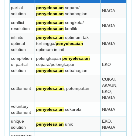
partial
penyelesaian
separa/
NIAGA
solution
penyelesaian
sebahagian
conflict
penyelesaian
sengketa/
NIAGA
resolution
penyelesaian
konflik
infinite
penyelesaian
optimum tak
optimal
terhingga/
penyelesaian
NIAGA
solution
optimum infinit
completion
pelengkapan
penyelesaian
of partial
separa/pelengkapan
EKO
solution
penyelesaian
sebahagian
CUKAI,
AKAUN,
settlement
penyelesaian
; petempatan
EKO,
NIAGA
voluntary
penyelesaian
sukarela
NIAGA
settlement
unique
EKO,
penyelesaian
unik
solution
NIAGA