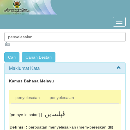
Maklumat Kata
Kamus Bahasa Melayu
penyelesaian
penyelesaian
ڤڽلساين
[pe.nye.le.saian] |
Definisi :
perbuatan menyelesaikan (mem­-bereskan dll)