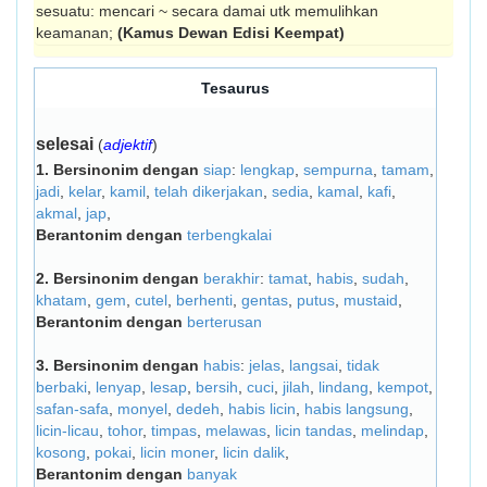
sesuatu: mencari ~ secara damai utk memulihkan
keamanan;
(Kamus Dewan Edisi Keempat)
Tesaurus
selesai
(
adjektif
)
1.
Bersinonim dengan
siap
:
lengkap
,
sempurna
,
tamam
,
jadi
,
kelar
,
kamil
,
telah dikerjakan
,
sedia
,
kamal
,
kafi
,
akmal
,
jap
,
Berantonim dengan
terbengkalai
2.
Bersinonim dengan
berakhir
:
tamat
,
habis
,
sudah
,
khatam
,
gem
,
cutel
,
berhenti
,
gentas
,
putus
,
mustaid
,
Berantonim dengan
berterusan
3.
Bersinonim dengan
habis
:
jelas
,
langsai
,
tidak
berbaki
,
lenyap
,
lesap
,
bersih
,
cuci
,
jilah
,
lindang
,
kempot
,
safan-safa
,
monyel
,
dedeh
,
habis licin
,
habis langsung
,
licin-licau
,
tohor
,
timpas
,
melawas
,
licin tandas
,
melindap
,
kosong
,
pokai
,
licin moner
,
licin dalik
,
Berantonim dengan
banyak