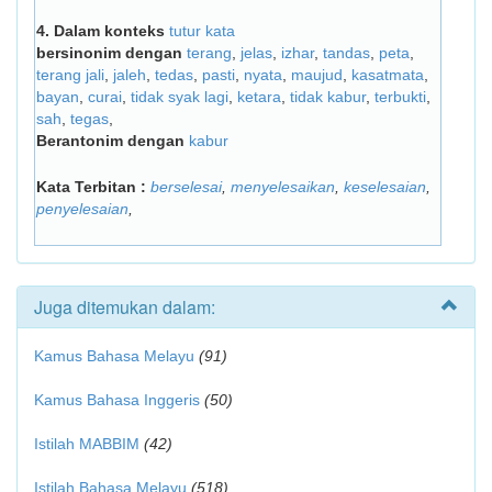
4.
Dalam konteks
tutur kata
bersinonim dengan
terang
,
jelas
,
izhar
,
tandas
,
peta
,
terang jali
,
jaleh
,
tedas
,
pasti
,
nyata
,
maujud
,
kasatmata
,
bayan
,
curai
,
tidak syak lagi
,
ketara
,
tidak kabur
,
terbukti
,
sah
,
tegas
,
Berantonim dengan
kabur
Kata Terbitan :
berselesai
,
menyelesaikan
,
keselesaian
,
penyelesaian
,
Juga ditemukan dalam:
Kamus Bahasa Melayu
(91)
Kamus Bahasa Inggeris
(50)
Istilah MABBIM
(42)
Istilah Bahasa Melayu
(518)