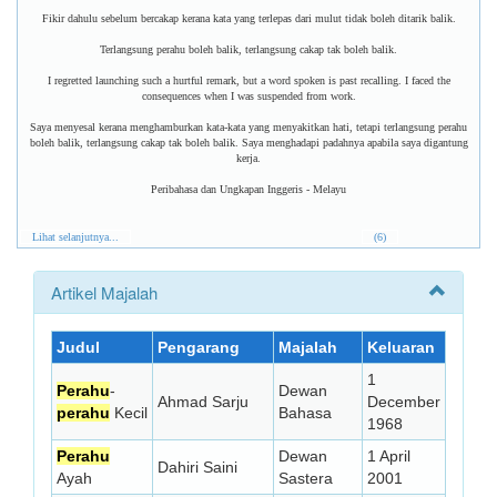
Fikir dahulu sebelum bercakap kerana kata yang terlepas dari mulut tidak boleh ditarik balik.
Terlangsung perahu boleh balik, terlangsung cakap tak boleh balik.
I regretted launching such a hurtful remark, but a word spoken is past recalling. I faced the
consequences when I was suspended from work.
Saya menyesal kerana menghamburkan kata-kata yang menyakitkan hati, tetapi terlangsung perahu
boleh balik, terlangsung cakap tak boleh balik. Saya menghadapi padahnya apabila saya digantung
kerja.
Peribahasa dan Ungkapan Inggeris - Melayu
Lihat selanjutnya...
(6)
Artikel Majalah
Judul
Pengarang
Majalah
Keluaran
1
Perahu
-
Dewan
Ahmad Sarju
December
perahu
Kecil
Bahasa
1968
Perahu
Dewan
1 April
Dahiri Saini
Ayah
Sastera
2001