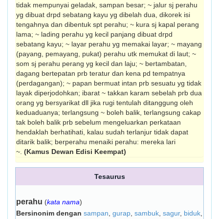
tidak mempunyai geladak, sampan besar; ~ jalur sj perahu
yg dibuat drpd sebatang kayu yg dibelah dua, dikorek isi
tengahnya dan dibentuk spt perahu; ~ kura sj kapal perang
lama; ~ lading perahu yg kecil panjang dibuat drpd
sebatang kayu; ~ layar perahu yg mema­kai layar; ~ mayang
(payang, pemayang, pukat) perahu utk memukat di laut; ~
som sj perahu perang yg kecil dan laju; ~ bertambatan,
dagang bertepatan prb teratur dan kena pd tempatnya
(perdaga­ngan); ~ papan bermuat intan prb sesuatu yg tidak
layak diperjodohkan; ibarat ~ takkan karam sebelah prb dua
orang yg bersyarikat dll jika rugi tentulah ditanggung oleh
kedua­duanya; terlangsung ~ boleh balik, terlangsung cakap
tak boleh balik prb sebelum mengeluarkan perkataan
hendaklah berhati­hati, kalau sudah terlanjur tidak dapat
ditarik balik; berperahu menaiki perahu: mereka lari
~.
(Kamus Dewan Edisi Keempat)
Tesaurus
perahu
(
kata nama
)
Bersinonim dengan
sampan
,
gurap
,
sambuk
,
sagur
,
biduk
,