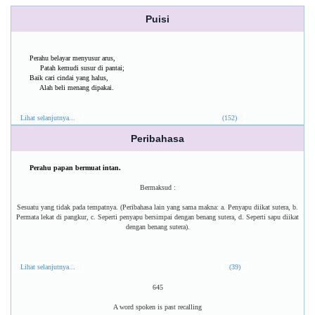
Puisi
Perahu belayar menyusur arus,
Patah kemudi susur di pantai;
Baik cari cindai yang halus,
Alah beli menang dipakai.
Lihat selanjutnya...
(152)
Peribahasa
Perahu papan bermuat intan.
Bermaksud :
Sesuatu yang tidak pada tempatnya. (Peribahasa lain yang sama makna: a. Penyapu diikat sutera, b.
Permata lekat di pangkur, c. Seperti penyapu bersimpai dengan benang sutera, d. Seperti sapu diikat
dengan benang sutera).
Lihat selanjutnya...
(39)
645
A word spoken is past recalling