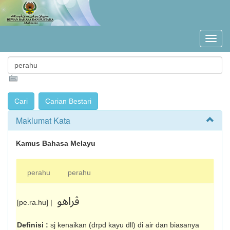
Maklumat Kata
Kamus Bahasa Melayu
perahu
perahu
ڤراهو
[pe.ra.hu] |
Definisi :
sj kenaikan (drpd kayu dll) di air dan biasanya