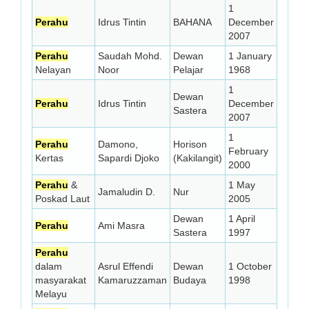
1
Perahu
Idrus Tintin
BAHANA
December
2007
Perahu
Saudah Mohd.
Dewan
1 January
Nelayan
Noor
Pelajar
1968
1
Dewan
Perahu
Idrus Tintin
December
Sastera
2007
1
Perahu
Damono,
Horison
February
Kertas
Sapardi Djoko
(Kakilangit)
2000
Perahu
&
1 May
Jamaludin D.
Nur
Poskad Laut
2005
Dewan
1 April
Perahu
Ami Masra
Sastera
1997
Perahu
dalam
Asrul Effendi
Dewan
1 October
masyarakat
Kamaruzzaman
Budaya
1998
Melayu