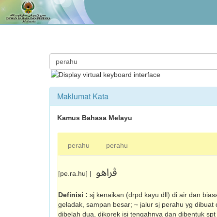
Maklumat Kata
Kamus Bahasa Melayu
perahu
perahu
ڤراهو
[pe.ra.hu] |
Definisi :
sj kenaikan (drpd kayu dll) di air dan bi
geladak, sampan besar; ~ jalur sj perahu yg dibuat
dibelah dua, dikorek isi tengahnya dan dibentuk spt