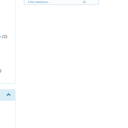
Lihat selanjutnya...
(6)
n
(1)
)