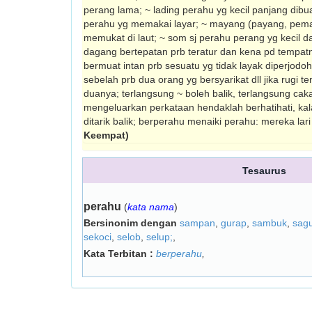
perang lama; ~ lading perahu yg kecil panjang dibu
perahu yg mema­kai layar; ~ mayang (payang, pema
memukat di laut; ~ som sj perahu perang yg kecil d
dagang bertepatan prb teratur dan kena pd tempat
bermuat intan prb sesuatu yg tidak layak diperjodo
sebelah prb dua orang yg bersyarikat dll jika rugi t
duanya; terlangsung ~ boleh balik, terlangsung cak
mengeluarkan perkataan hendaklah berhati­hati, kal
ditarik balik; berperahu menaiki perahu: mereka lari
Keempat)
Tesaurus
perahu
(
kata nama
)
Bersinonim dengan
sampan
,
gurap
,
sambuk
,
sagu
sekoci
,
selob
,
selup;
,
Kata Terbitan :
berperahu
,