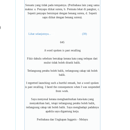
Sesuatu yang tidak pada tempatnya. (Peribahasa lain yang sama
makna: a. Penyapu diikat sutera, b. Permata lekat di pangkur, c.
Seperti penyapu bersimpai dengan benang sutera, d. Seperti
sapu diikat dengan benang sutera).
)
Lihat selanjutnya...
(39)
645
A word spoken is past recalling
Fikir dahulu sebelum bercakap kerana kata yang terlepas dari
mulut tidak boleh ditarik balik.
Terlangsung perahu boleh balik, terlangsung cakap tak boleh
balik.
I regretted launching such a hurtful remark, but a word spoken
is past recalling. I faced the consequences when I was suspended
from work.
Saya menyesal kerana menghamburkan kata-kata yang
menyakitkan hati, tetapi terlangsung perahu boleh balik,
terlangsung cakap tak boleh balik. Saya menghadapi padahnya
apabila saya digantung kerja.
Peribahasa dan Ungkapan Inggeris - Melayu