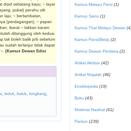
at drpd sebatang kayu; ~ layar
Kamus Melayu Parsi
(1)
yang, pukat) perahu utk
an laju; ~ bertambatan,
Kamus Sains
(1)
nya (perdaga­ngan); ~ papan
hkan; ibarat ~ takkan karam
Kamus Thai Melayu Dewan
(4
entulah ditanggung oleh kedua­
ap tak boleh balik prb sebelum
Kamus Parsi(Beta)
(2)
au sudah terlanjur tidak dapat
 ~.
(Kamus Dewan Edisi
Kamus Dewan Perdana
(2)
Artikel Akhbar
(42)
Artikel Majalah
(46)
Ensiklopedia
(19)
r
,
biduk
,
baluk
,
tongkang
,
Buku
(43)
Khidmat Nasihat
(61)
Pantun
(239)