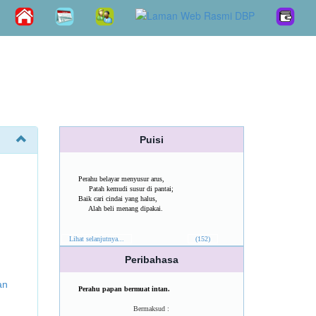
Puisi
Perahu belayar menyusur arus,
Patah kemudi susur di pantai;
Baik cari cindai yang halus,
Alah beli menang dipakai.
Lihat selanjutnya...
(152)
Peribahasa
an
Perahu papan bermuat intan.
Bermaksud :