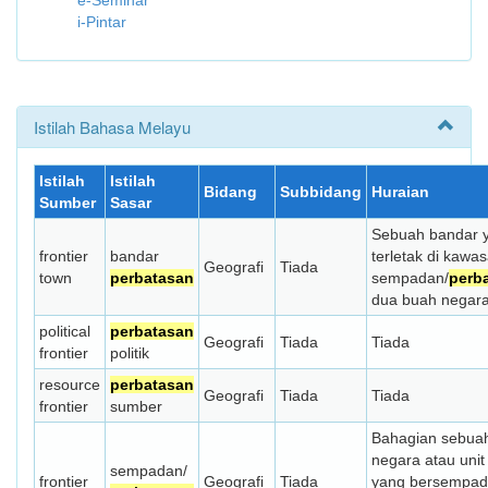
e-Seminar
i-Pintar
Istilah Bahasa Melayu
Istilah
Istilah
Bidang
Subbidang
Huraian
Sumber
Sasar
Sebuah bandar 
frontier
bandar
terletak di kawa
Geografi
Tiada
town
perbatasan
sempadan/
perb
dua buah negara
political
perbatasan
Geografi
Tiada
Tiada
frontier
politik
resource
perbatasan
Geografi
Tiada
Tiada
frontier
sumber
Bahagian sebua
negara atau unit 
sempadan/
frontier
Geografi
Tiada
yang bersempa