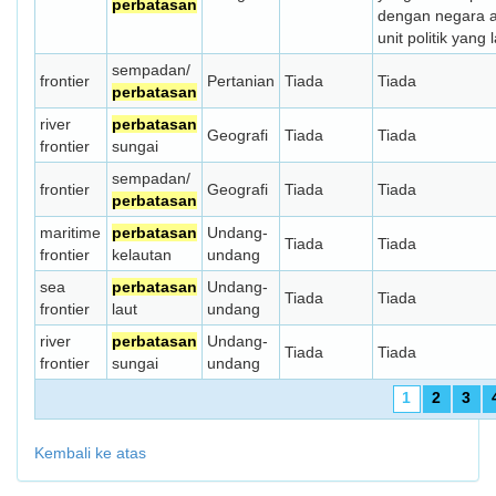
perbatasan
dengan negara 
unit politik yang l
sempadan/
frontier
Pertanian
Tiada
Tiada
perbatasan
river
perbatasan
Geografi
Tiada
Tiada
frontier
sungai
sempadan/
frontier
Geografi
Tiada
Tiada
perbatasan
maritime
perbatasan
Undang-
Tiada
Tiada
frontier
kelautan
undang
sea
perbatasan
Undang-
Tiada
Tiada
frontier
laut
undang
river
perbatasan
Undang-
Tiada
Tiada
frontier
sungai
undang
1
2
3
Kembali ke atas