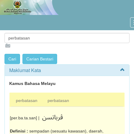
Maklumat Kata
Kamus Bahasa Melayu
perbatasan
perbatasan
ڤرباتسن
[per.ba.ta.san] |
Definisi :
sempadan (sesuatu kawasan), daerah,