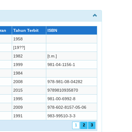
ran
Tahun Terbit
ISBN
1958
[19??]
1982
[t.m.]
1999
981-04-1156-1
1984
2008
978-981-08-04282
2015
9789810935870
1995
981-00-6992-8
2009
978-602-8157-05-06
1991
983-99510-3-3
1
2
3