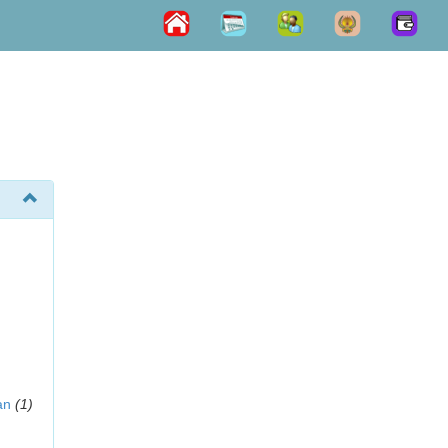
an
(1)