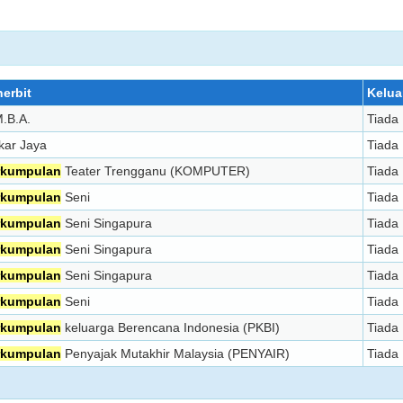
erbit
Kelua
.B.A.
Tiada
kar Jaya
Tiada
rkumpulan
Teater Trengganu (KOMPUTER)
Tiada
rkumpulan
Seni
Tiada
rkumpulan
Seni Singapura
Tiada
rkumpulan
Seni Singapura
Tiada
rkumpulan
Seni Singapura
Tiada
rkumpulan
Seni
Tiada
rkumpulan
keluarga Berencana Indonesia (PKBI)
Tiada
rkumpulan
Penyajak Mutakhir Malaysia (PENYAIR)
Tiada