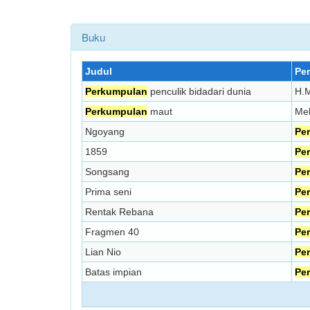
Buku
Judul
Pen
Perkumpulan
penculik bidadari dunia
H.M
Perkumpulan
maut
Me
Ngoyang
Pe
1859
Pe
Songsang
Pe
Prima seni
Pe
Rentak Rebana
Pe
Fragmen 40
Pe
Lian Nio
Pe
Batas impian
Pe