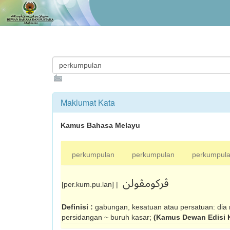
Maklumat Kata
Kamus Bahasa Melayu
perkumpulan
perkumpulan
perkumpul
ڤرکومڤولن
[per.kum.pu.lan] |
Definisi :
gabungan, kesatuan atau persatuan: dia
persidangan ~ buruh kasar;
(Kamus Dewan Edisi 