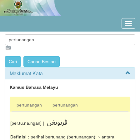
Maklumat Kata
Kamus Bahasa Melayu
pertunangan
pertunangan
ڤرتونڠن
[per.tu.na.ngan] |
Definisi :
perihal bertunang (ber­tunangan): ~ antara