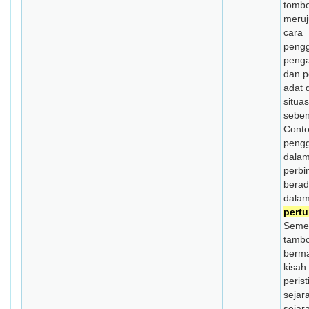
tombo
meruj
cara
peng
peng
dan 
adat 
situa
seben
Cont
peng
dalam
perbi
berad
dalam
pert
Seme
tamb
berm
kisah
peris
sejar
sejar