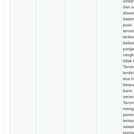
unda
dan a
disam
dalam
puisi
tero
terbe
bebas
panja
rang
tidak 
Terom
terdir
dua h
berpu
baris
seran
Tero
meng
peme
tenta
salasi
norm