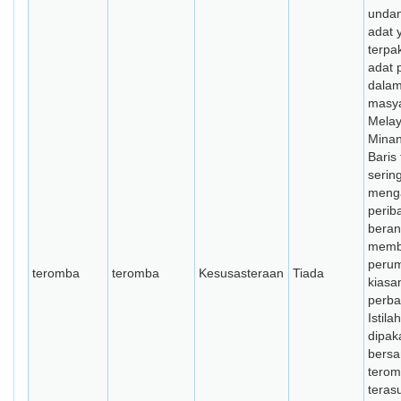
unda
adat 
terpa
adat 
dalam
masya
Mela
Mina
Baris
serin
meng
perib
beran
memb
peru
teromba
teromba
Kesusasteraan
Tiada
kiasa
perba
Istila
dipak
bers
terom
teras