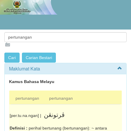
Maklumat Kata
Kamus Bahasa Melayu
pertunangan
pertunangan
ڤرتونڠن
[per.tu.na.ngan] |
Definisi :
perihal bertunang (ber­tunangan): ~ antara