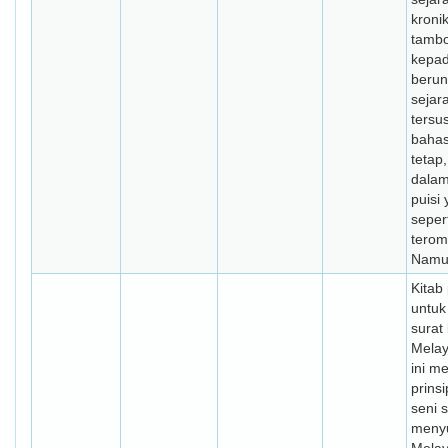
kronik
tambo
kepad
berun
sejar
tersu
baha
tetap
dalam
puisi
sepert
terom
Namun
Kitab
untuk
surat
Melay
ini m
prins
seni s
meny