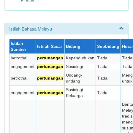
i-Pintar
Istilah Bahasa Melayu
Istilah
Istilah Sasar
Bidang
Subbidang
Hura
Sumber
betrothal
pertunangan
Kependudukan
Tiada
Tiada
engagement
pertunangan
Sosiologi
Tiada
Tiada
Undang-
Mengi
betrothal
pertunangan
Tiada
undang
untuk
Sosiologi
engagement
pertunangan
Tiada
-
Keluarga
Bentu
Mela
tradi
meng
susu