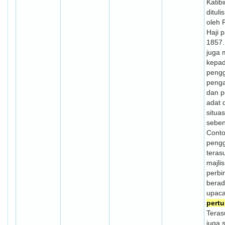
Katib
dituli
oleh R
Haji 
1857.
juga 
kepad
peng
peng
dan 
adat 
situa
seben
Conto
peng
teras
majlis
perbi
berad
upac
pert
Terasu
juga 