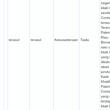
neger
kitab
sendir
Conto
teras
Teren
Pale
Riau,
terasul
terasul
Kesusasteraan
Tiada
Borne
satu 
kitab 
yang 
dituli
abad 
jurutu
Kadir 
Khatib
Pale
Conto
yang 
terda
kitab 