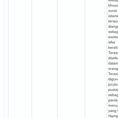
Melay
khus
surat
istana
terasu
diang
sebag
esote
sifat
kerah
Terasu
diseb
dalam
oran
Teras
digun
jurutu
pusta
sebag
pand
menul
yang 
Hampi