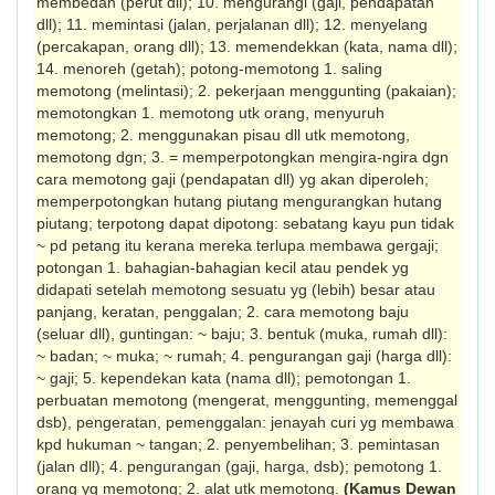
membedah (perut dll); 10. mengurangi (gaji, pendapatan
dll); 11. memintasi (jalan, per­jalanan dll); 12. menyelang
(percakapan, orang dll); 13. memendekkan (kata, nama dll);
14. menoreh (getah); potong-memotong 1. saling
memotong (me­lintasi); 2. pekerjaan menggunting (pakaian);
memotongkan 1. memotong utk orang, menyuruh
memotong; 2. menggunakan pisau dll utk memotong,
memotong dgn; 3. = memperpotongkan mengira-ngira dgn
cara memotong gaji (pendapatan dll) yg akan diperoleh;
memperpotongkan hutang piutang mengurangkan hutang
piutang; terpotong dapat dipotong: sebatang kayu pun tidak
~ pd petang itu kerana mereka terlupa membawa gergaji;
potongan 1. bahagian-bahagian kecil atau pendek yg
didapati setelah memotong sesuatu yg (lebih) besar atau
panjang, keratan, penggalan; 2. cara memotong baju
(seluar dll), guntingan: ~ baju; 3. bentuk (muka, rumah dll):
~ badan; ~ muka; ~ rumah; 4. pengurangan gaji (harga dll):
~ gaji; 5. kependekan kata (nama dll); pemotongan 1.
perbuatan memotong (me­ngerat, menggunting, memenggal
dsb), penge­ratan, pemenggalan: jenayah curi yg membawa
kpd hukuman ~ tangan; 2. penyembelihan; 3. pemintasan
(jalan dll); 4. pengurangan (gaji, harga, dsb); pemotong 1.
orang yg memotong; 2. alat utk memotong.
(Kamus Dewan