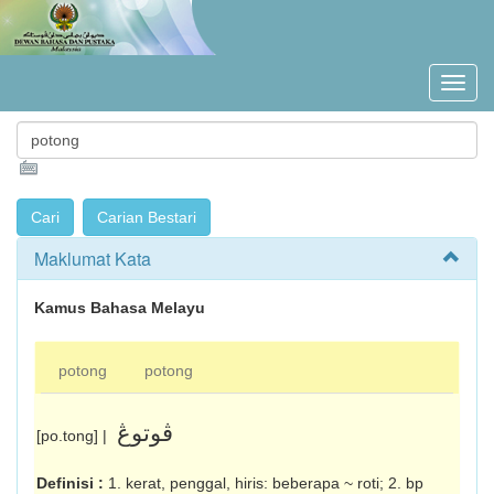
Maklumat Kata
Kamus Bahasa Melayu
potong
potong
ڤوتوڠ
[po.tong] |
Definisi :
1. kerat, penggal, hiris: beberapa ~ roti; 2. bp