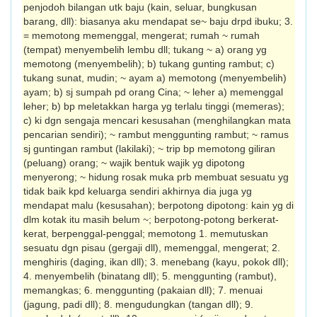
penjodoh bilangan utk baju (kain, seluar, bungkusan
barang, dll): biasanya aku mendapat se~ baju drpd ibuku; 3.
= memotong memenggal, mengerat; rumah ~ rumah
(tempat) menyembelih lembu dll; tukang ~ a) orang yg
memotong (menyembelih); b) tukang gunting rambut; c)
tukang sunat, mudin; ~ ayam a) memotong (menyembelih)
ayam; b) sj sumpah pd orang Cina; ~ leher a) memenggal
leher; b) bp meletakkan harga yg terlalu tinggi (memeras);
c) ki dgn sengaja mencari kesusahan (menghilangkan mata
pencarian sendiri); ~ rambut menggunting rambut; ~ ramus
sj guntingan rambut (laki­laki); ~ trip bp memotong giliran
(peluang) orang; ~ wajik bentuk wajik yg dipotong
menyerong; ~ hidung rosak muka prb membuat sesuatu yg
tidak baik kpd keluarga sendiri akhirnya dia juga yg
mendapat malu (kesusahan); berpotong dipotong: kain yg di
dlm kotak itu masih belum ~; berpotong-potong berkerat-
kerat, berpeng­gal-penggal; memotong 1. memutuskan
sesuatu dgn pisau (gergaji dll), memenggal, mengerat; 2.
menghiris (daging, ikan dll); 3. menebang (kayu, pokok dll);
4. menyembelih (binatang dll); 5. menggunting (rambut),
memangkas; 6. menggunting (pakaian dll); 7. menuai
(jagung, padi dll); 8. mengudungkan (tangan dll); 9.