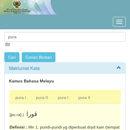
Maklumat Kata
Kamus Bahasa Melayu
pura I
pura II
pura I
pura II
ڤورا
[pu.ra] |
Definisi :
Mn 1. pundi-pundi yg diperbuat drpd kain (tempat