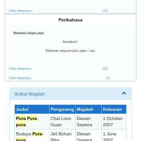
Lihat selanjutnya...
(12)
Peribahasa
Menanduk dengan papar.
Bermaksud :
Kekerasan yang pura-pura. papar = rata.
Lihat selanjutnya...
(25)
Lihat selanjutnya...
(1)
Artikel Majalah
Judul
Pengarang
Majalah
Keluaran
Pura
Pura
-
Chai Loon
Dewan
1 October
pura
Guan
Sastera
2007
Budaya
Pura
-
Jeli Bohari
Dewan
1 June
pura
Biha
Sastera
2002