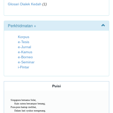
Glosari Dialek Kedah
(1)
Perkhidmatan +
Korpus
e-Tesis
e-Jurnal
e-Kamus
e-Borneo
e-Seminar
i-Pintar
Puisi
Singapura bernama Selat,
Kain sutera bercampur benang;
Pura-pura hantap melihat,
Dalam hati syukur mengenang.