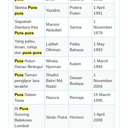
Sketsa
Pura
-
Putera
1 April
Yazidris
pura
Puteri
1991
Siapakah
1
Mansor
Diantara Kita
Sarina
November
Abdullah
Pura
-
pura
1979
Yang palsu,
Latifah
Pelita
1 May
tiruan, celup
Othman
Bahasa
1993
dan
pura
-
pura
Pura
Hulun
Wirata,
1 March
Kalam
Danau Bedugul
Nyoman
1994
Pura
Taman
Shaiful
1
Dewan
penglipur lara
Bahri Md.
November
Budaya
terakhir
Radzi
2004
Pura
Dalam
15 March
Nazura
Remaja
Tawa
1995
Di
Pura
Gunung
1 April
Sindu Putra
Horison
Balekuwu
2008
Lombok