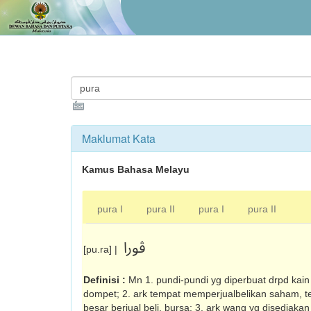
Maklumat Kata
Kamus Bahasa Melayu
pura I
pura II
pura I
pura II
ڤورا
[pu.ra] |
Definisi :
Mn 1. pundi-pundi yg diperbuat drpd kain
dompet; 2. ark tempat memperjualbelikan saham, 
besar berjual beli, bursa; 3. ark wang yg disediaka