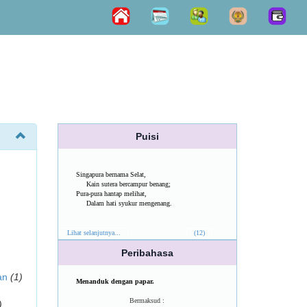
Puisi
Singapura bernama Selat,
Kain sutera bercampur benang;
Pura-pura hantap melihat,
Dalam hati syukur mengenang.
Lihat selanjutnya...
(12)
Peribahasa
an
(1)
Menanduk dengan papar.
Bermaksud :
)