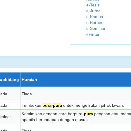
e-Tesis
e-Jurnal
e-Kamus
e-Borneo
e-Seminar
i-Pintar
ubbidang
Huraian
iada
Tiada
iada
Tumbukan
pura
-
pura
untuk mengelirukan pihak lawan.
Kemimikan dengan cara berpura-
pura
pengsan atau memat
kologi
apabila berhadapan dengan musuh.