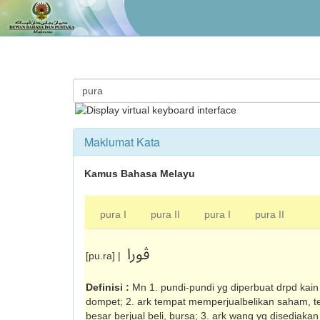
Maklumat Kata
Kamus Bahasa Melayu
pura I
pura II
pura I
pura II
ڤورا
[pu.ra] |
Definisi :
Mn 1. pundi-pundi yg diperbuat drpd kain
dompet; 2. ark tempat memperjualbelikan saham, 
besar berjual beli, bursa; 3. ark wang yg disediaka