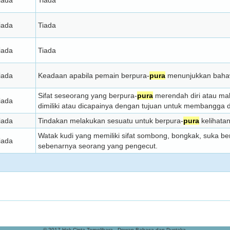
iada
Tiada
iada
Tiada
iada
Tiada
iada
Keadaan apabila pemain berpura-
pura
menunjukkan bahaw
Sifat seseorang yang berpura-
pura
merendah diri atau mal
iada
dimiliki atau dicapainya dengan tujuan untuk membangga di
iada
Tindakan melakukan sesuatu untuk berpura-
pura
kelihatan
Watak kudi yang memiliki sifat sombong, bongkak, suka be
iada
sebenarnya seorang yang pengecut.
© 2017 Hak Cipta Terpelihara - Dewan Bahasa dan Pustaka.