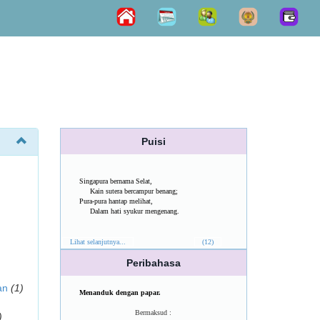
Puisi
Singapura bernama Selat,
Kain sutera bercampur benang;
Pura-pura hantap melihat,
Dalam hati syukur mengenang.
Lihat selanjutnya...
(12)
Peribahasa
an
(1)
Menanduk dengan papar.
Bermaksud :
)