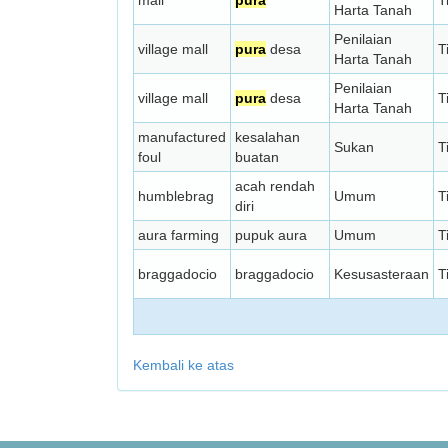
mall
pura
T
Harta Tanah
Penilaian
village mall
pura
desa
T
Harta Tanah
Penilaian
village mall
pura
desa
T
Harta Tanah
manufactured
kesalahan
Sukan
T
foul
buatan
acah rendah
humblebrag
Umum
T
diri
aura farming
pupuk aura
Umum
T
braggadocio
braggadocio
Kesusasteraan
T
Kembali ke atas