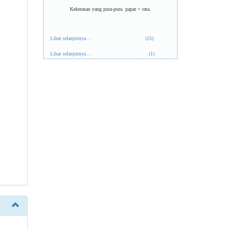
Kekerasan yang pura-pura. papar = rata.
Lihat selanjutnya...
(25)
Lihat selanjutnya...
(1)