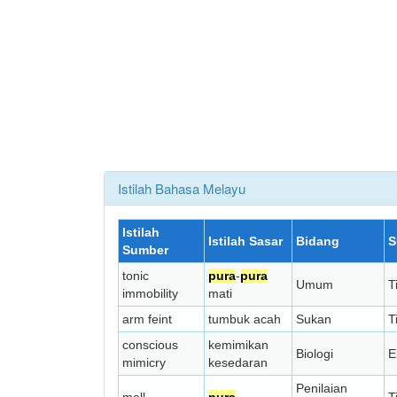
Istilah Bahasa Melayu
Istilah
Istilah Sasar
Bidang
S
Sumber
tonic
pura
-
pura
Umum
T
immobility
mati
arm feint
tumbuk acah
Sukan
T
conscious
kemimikan
Biologi
E
mimicry
kesedaran
Penilaian