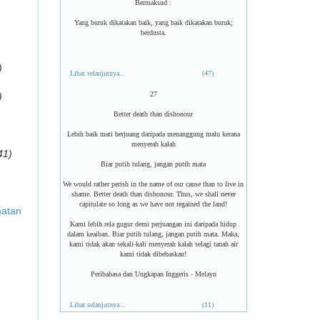
Bermaksud :
Yang buruk dikatakan baik, yang baik dikatakan buruk;
berdusta.
)
Lihat selanjutnya...
(47)
27
)
Better death than dishonour
Lebih baik mati berjuang daripada menanggung malu kerana
menyerah kalah
41)
Biar putih tulang, jangan putih mata
We would rather perish in the name of our cause than to live in
shame. Better death than dishonour. Thus, we shall never
capitulate so long as we have not regained the land!
matan
Kami lebih rela gugur demi perjuangan ini daripada hidup
dalam keaiban. Biar putih tulang, jangan putih mata. Maka,
kami tidak akan sekali-kali menyerah kalah selagi tanah air
kami tidak dibebaskan!
Peribahasa dan Ungkapan Inggeris - Melayu
Lihat selanjutnya...
(11)