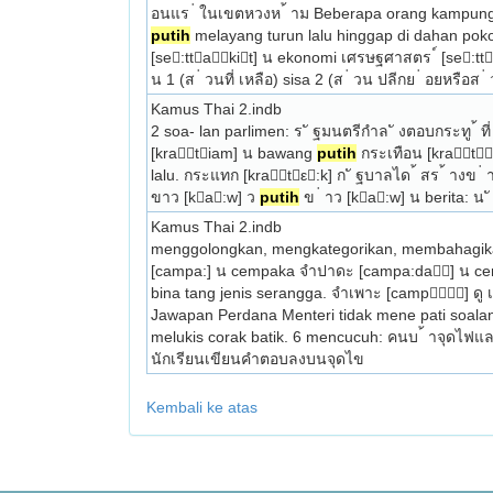
putih
 melayang turun lalu hinggap di dahan pokok.
[se:ttakit] น ekonomi เศรษฐศาสตร ์ [se:tt
น 1 (ส ่ วนที่ เหลือ) sisa 2 (ส ่ วน ปลีกย ่ อยหรือส 
Kamus Thai 2.indb
2 soa- lan parlimen: ร ั ฐมนตรีกำล ั งตอบกระทู ้
[kratiam] น bawang 
putih
 กระเทือน [krata
lalu. กระแทก [kratε:k] ก ั ฐบาลได ้ สร ้ างข
ขาว [ka:w] ว 
putih
 ข ่ าว [ka:w] น berita: น
Kamus Thai 2.indb
menggolongkan, mengkategorikan, membahagikan:
[campa:] น cempaka จำปาดะ [campa:da] น cem
bina­ tang jenis serangga. จำเพาะ [camp] ดู 
Jawapan Perdana Menteri tidak mene­ pati soalan.
melukis corak batik. 6 mencucuh: คนบ ้ าจุดไฟแล 
นักเรียนเขียนคำตอบลงบนจุดไข 
Kembali ke atas