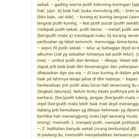
sekali; ~ gading warna putih kekuning-kuningan (spt
hati, jujur; b) baik hati (suka menolong dll); ~ kri
(bkn kain, cat dsb); ~ kuning a) kuning langsat (warn
langsat putih kuning; ~ lesi putih pucat (putih sekali)
melepak putih sekali, putih benar; ~ metah putih seka
(ber)putih mata a) mendapat malu; b) kurang senang
perbuatan yg tidak senonoh, menunggu lama-lama dll
~ sepor Kl putih sekali; ~ telur a) bahagian drpd isi 
albumin (zat yg sebatian kimianya spt putih telur); 
mati; ~ umbut putih dan lembut; ~ dikejar, hitam tak
dapat prb baik-baik dlm kesenangan dan pekerjaan 
dilepaskan dgn sia-sia; ~ di luar kuning di dalam pr
baik pd lahirnya tetapi jahat di dlm hatinya; ~ kapas b
berkeadaan prb putih atau lurus hati seseorang itu
(tingkah lakunya); belum tentu hitam putihnya prb 
perkara; (ber)putih tulang, jangan (ber)putih mata = 
drpd (ber)putih mata lebih baik mati drpd menangg
datang prb kemuliaan yg dikejar kehinaan yg dipero
berhiba hati menang­gung rindu (spt seorang muda 
orang); memutih 1. menjadi putih, nampak putih­puti
~; 2. kelihatan banyak sekali (orang berkumpul dll)
di padang itu; memutihi menyebabkan berwarna puti