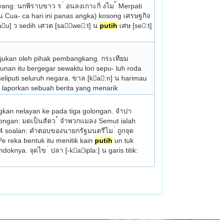
อนแร ่ ในเขตหวงห ้ าม Beberapa orang kampung pergi men- dulang emas di kawasan larangan. ร ่ อน 2 [r:n] ก melayang: นกพิราบขาว ร ่ อนลงเกาะกิ่ งไม ้ Merpati 
 อน Cua- ca hari ini panas angka) kosong เศรษฐกิจ 
au] ว sedih เศวต [sawe:t] น 
putih
 เศษ [se:t] 
iajukan oleh pihak pembangkang. กระเทียม 
ngunan itu bergegar sewaktu lori sepu- luh roda 
eliputi seluruh negara. ขาล [ka:n] น harimau 
me- laporkan sebuah berita yang menarik 
an nelayan ke­ pada tiga golongan. จำปา 
ongan: มดเป็นสัตว ์ จำพวกแมลง Semut ialah 
 4 soalan: คำตอบของนายกรัฐมนตรีไม ่ ถูกจุด 
­ reka bentuk itu menitik kain 
putih
 un­ tuk 
nya. จุดไข ่ ปลา [-kaipla:] น garis titik: 