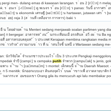
 ร ่ อนเร ่ [-rnre:] ดู พเนจร ร ้ อน [r:n] ว panas: วันนี้ อากาศร ้
asa:t] น ekonomik เศรษฐี [se:tti:] น hartawan, jutawan เศร ้ า [s
่ วนย ่ อย) reja 3 (ส ่ วนที่ เหลือจาก การหาร) baki ว 
 ที่ ยื่ น โดยฝ่ายค ้ าน Menteri sedang menjawab soalan parlimen yang d
n] ก bergegar: อาคารหล ั งน ั ้ นกระเทือนเมื่ อรถสิบล ้ อวิ่ งผ ่ าน Ba­ 
 ่ ายสื่ อสารครอบคลุมท ั ่ ว ประเทศ Kerajaan membina rang­kaian media m
 ั กข ่ าวกำล ั งรายงานข ่ าว ที่ น ่ าสนใจชิ้ นหนึ่ ง Wartawan sedang 
 นักวิจัยได ้ จำแนกชาวประมงไว ้ เป็น 3 ประเภท Pengkaji menggolongk
pedak จำปี [campi:] น cempaka 
putih
 จำพวก [campuak] น jenis, gol
เฉพาะ จ ้ ำม ่ ำ [cammam] ว montel: เด็กคนนี้ จ ้ ำม Daerah Maesot.
 ก 5 menitik: นักออกแบบเอา ดินสอจุดไว ้ บนผ ้ าขาวเพื่ อวาดลายบาติก Pe
้ วเผากระท ่ อมของเขา Orang gila itu mencucuh api lalu membakar pondok