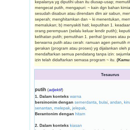
kepalanya yg diputihi uban itu diusap-usap; memut
mengecat putih, mengapuri: ~ kain dgn bahan kimia;
sesudah disabun atau direndam dlm air sabun, menge
seperah; menghitamkan dan ~ ki menentukan, mem­b
memalukan; b) menyakiti hati; keputihan 1. keadaan 
orang perempuan (selalu keluar lendir putih); keput
kelihatan putih; pemutihan 1. perihal (proses atau 
berwarna putih atau cerah: ramuan agen pemutih me
gerakan (program atau proses) yg dijalankan oleh p
mendaftarkan semua pendatang tanpa izin: sejuml
izin telah didaftarkan semasa program ~ itu.
(Kamu
Tesaurus
putih
(
adjektif
)
1.
Dalam konteks
warna
bersinonim dengan
semerdanta
,
bulai
,
andan
,
kin
senantan
,
melepak
,
jelepak
,
Berantonim dengan
hitam
2.
Dalam konteks
kiasan