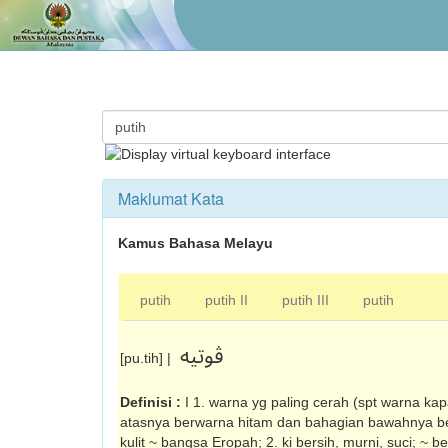
Maklumat Kata
Kamus Bahasa Melayu
putih
putih II
putih III
putih
ڤوتيه
[pu.tih] |
Definisi :
I 1. warna yg paling cerah (spt warna ka
atasnya berwarna hitam dan bahagian bawahnya be
kulit ~ bangsa Eropah; 2. ki bersih, murni, suci; ~ ber