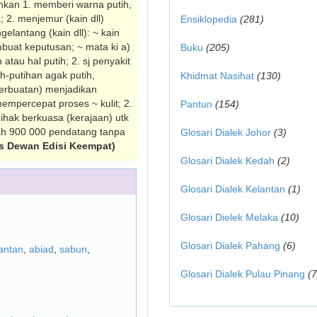
ihkan 1. memberi warna putih,
 2. menjemur (kain dll)
Ensiklopedia
(281)
lantang (kain dll): ~ kain
uat keputusan; ~ mata ki a)
Buku
(205)
atau hal putih; 2. sj penyakit
ih-putihan agak putih,
Khidmat Nasihat
(130)
perbuat­an) menjadikan
mpercepat proses ~ kulit; 2.
Pantun
(154)
ihak berkuasa (kerajaan) utk
ah 900 000 pendatang tanpa
Glosari Dialek Johor
(3)
s Dewan Edisi Keempat)
Glosari Dialek Kedah
(2)
Glosari Dialek Kelantan
(1)
Glosari Dielek Melaka
(10)
Glosari Dialek Pahang
(6)
antan
,
abiad
,
sabun
,
Glosari Dialek Pulau Pinang
(7