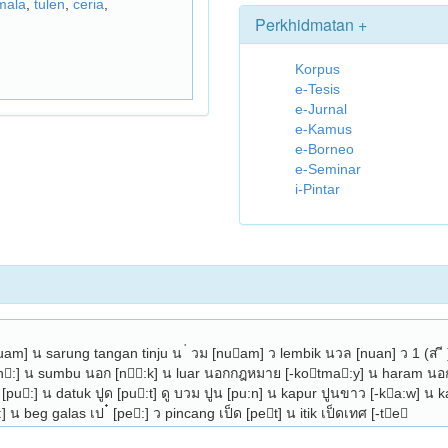
mala
,
tulen
,
ceria
,
Perkhidmatan +
Korpus
e-Tesis
e-Jurnal
e-Kamus
e-Borneo
e-Seminar
i-Pintar
m] น sarung tangan tinju น ่ วม [nuam] ว lembik นวล [nuan] ว 1 (ส ี 
นอ [n:] น sumbu นอก [n:k] น luar นอกกฎหมาย [-kotma:y] น haram น
u:] น datuk ปูด [pu:t] ดู บวม ปูน [pu:n] น kapur ปูนขาว [-ka:w] น k
 น beg galas เป ๋ [pe:] ว pincang เป็ด [pet] น itik เป็ดเทศ [-te 