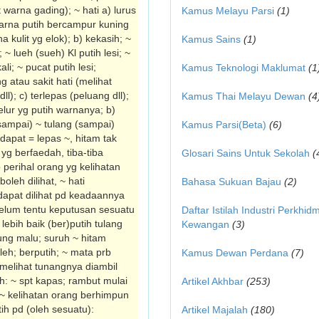
 warna gading); ~ hati a) lurus
Kamus Melayu Parsi
(1)
m warna putih bercampur kuning
a kulit yg elok); b) kekasih; ~
Kamus Sains
(1)
; ~ lueh (sueh) Kl putih lesi; ~
li; ~ pucat putih lesi;
Kamus Teknologi Maklumat
(1
 atau sakit hati (melihat
); c) terlepas (peluang dll);
Kamus Thai Melayu Dewan
(4
telur yg putih warnanya; b)
(sampai) ~ tulang (sampai)
Kamus Parsi(Beta)
(6)
 dapat = lepas ~, hitam tak
yg berfaedah, tiba-tiba
Glosari Sains Untuk Sekolah
(
b perihal orang yg kelihatan
oleh dilihat, ~ hati
Bahasa Sukuan Bajau
(2)
 dapat dilihat pd keadaannya
belum tentu keputusan sesuatu
Daftar Istilah Industri Perkhid
lebih baik (ber)putih tulang
Kewangan
(3)
ung malu; suruh ~ hitam
leh; berputih; ~ mata prb
Kamus Dewan Perdana
(7)
melihat tunang­nya diambil
h: ~ spt kapas; rambut mulai
Artikel Akhbar
(253)
: ~ kelihatan orang berhimpun
h pd (oleh sesuatu):
Artikel Majalah
(180)