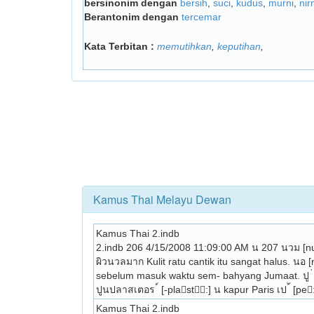
bersinonim dengan
bersih
,
suci
,
kudus
,
murni
,
nir
Berantonim dengan
tercemar
Kata Terbitan :
memutihkan
,
keputihan
,
Kamus Thai Melayu Dewan
Kamus Thai 2.indb
2.indb 206 4/15/2008 11:09:00 AM น 207 นวม [nua
ผิวนวลมาก Kulit ratu cantik itu sangat halus. 
sebelum masuk waktu sem- bahyang Jumaat. ปู ่ [p
ปูนปลาสเตอร ์ [-plast:] น kapur Paris เป ้ [pe:]
Kamus Thai 2.indb