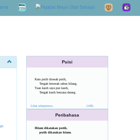
Puisi
Kain putih disesah putih,
Tengah bersesah sabun hilang;
Tuan kasih saya pun kasih,
Tengah kasih bencana datang.
Lihat selanjutnya...
(148)
Peribahasa
an
Hitam dikatakan putih,
putih dikatakan hitam.