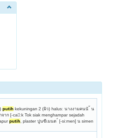
) 
putih
 kekuningan 2 (ผิว) halus: นางงามคนนั ้ น
อกจาก [-ca:k Tok siak menghampar sejadah 
apur 
putih
, plaster ปูนซีเมนต ์ [-si:men] น simen 