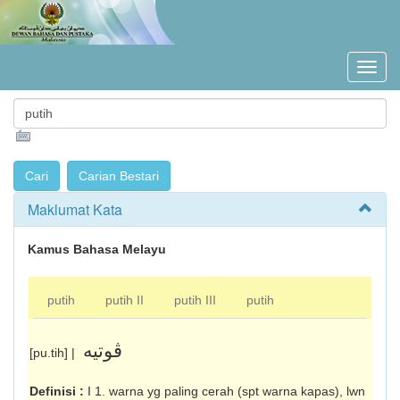
Maklumat Kata
Kamus Bahasa Melayu
putih
putih II
putih III
putih
ڤوتيه
[pu.tih] |
Definisi :
I 1. warna yg paling cerah (spt warna kapas), lwn