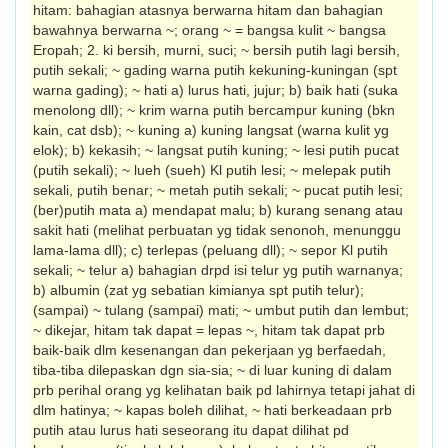
hitam: bahagian atasnya berwarna hitam dan bahagian
bawahnya berwarna ~; orang ~ = bangsa kulit ~ bangsa
Eropah; 2. ki bersih, murni, suci; ~ bersih putih lagi bersih,
putih sekali; ~ gading warna putih kekuning-kuningan (spt
warna gading); ~ hati a) lurus hati, jujur; b) baik hati (suka
menolong dll); ~ krim warna putih bercampur kuning (bkn
kain, cat dsb); ~ kuning a) kuning langsat (warna kulit yg
elok); b) kekasih; ~ langsat putih kuning; ~ lesi putih pucat
(putih sekali); ~ lueh (sueh) Kl putih lesi; ~ melepak putih
sekali, putih benar; ~ metah putih sekali; ~ pucat putih lesi;
(ber)putih mata a) mendapat malu; b) kurang senang atau
sakit hati (melihat perbuatan yg tidak senonoh, menunggu
lama-lama dll); c) terlepas (peluang dll); ~ sepor Kl putih
sekali; ~ telur a) bahagian drpd isi telur yg putih warnanya;
b) albumin (zat yg sebatian kimianya spt putih telur);
(sampai) ~ tulang (sampai) mati; ~ umbut putih dan lembut;
~ dikejar, hitam tak dapat = lepas ~, hitam tak dapat prb
baik-baik dlm kesenangan dan pekerjaan yg berfaedah,
tiba-tiba dilepaskan dgn sia-sia; ~ di luar kuning di dalam
prb perihal orang yg kelihatan baik pd lahirnya tetapi jahat di
dlm hatinya; ~ kapas boleh dilihat, ~ hati berkeadaan prb
putih atau lurus hati seseorang itu dapat dilihat pd