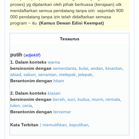
proses) yg dijalankan oleh pihak berkuasa (kerajaan) utk
mendaftarkan semua pendatang tanpa izin: sejumlah 900
000 pendatang tanpa izin telah didaftarkan semasa
program ~ itu.
(Kamus Dewan Edisi Keempat)
Tesaurus
putih
(
adjektif
)
1.
Dalam konteks
warna
bersinonim dengan
semerdanta
,
bulai
,
andan
,
kinantan
,
abiad
,
sabun
,
senantan
,
melepak
,
jelepak
,
Berantonim dengan
hitam
2.
Dalam konteks
kiasan
bersinonim dengan
bersih
,
suci
,
kudus
,
murni
,
nirmala
,
tulen
,
ceria
,
Berantonim dengan
tercemar
Kata Terbitan :
memutihkan
,
keputihan
,