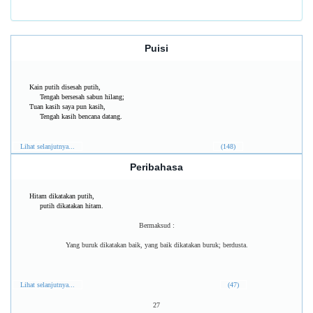
Puisi
Kain putih disesah putih,
Tengah bersesah sabun hilang;
Tuan kasih saya pun kasih,
Tengah kasih bencana datang.
Lihat selanjutnya...
(148)
Peribahasa
Hitam dikatakan putih,
putih dikatakan hitam.
Bermaksud :
Yang buruk dikatakan baik, yang baik dikatakan buruk; berdusta.
Lihat selanjutnya...
(47)
27