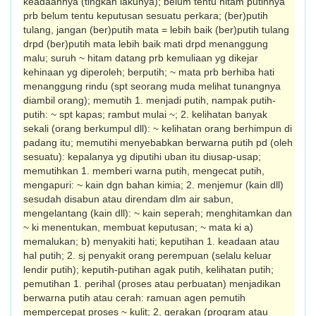
keadaannya (tingkah lakunya); belum tentu hitam putihnya
prb belum tentu keputusan sesuatu perkara; (ber)putih
tulang, jangan (ber)putih mata = lebih baik (ber)putih tulang
drpd (ber)putih mata lebih baik mati drpd menanggung
malu; suruh ~ hitam datang prb kemuliaan yg dikejar
kehinaan yg diperoleh; berputih; ~ mata prb berhiba hati
menang­gung rindu (spt seorang muda melihat tunang­nya
diambil orang); memutih 1. menjadi putih, nampak putih­
putih: ~ spt kapas; rambut mulai ~; 2. kelihatan banyak
sekali (orang berkumpul dll): ~ kelihatan orang berhimpun di
padang itu; memutihi menyebabkan berwarna putih pd (oleh
sesuatu): kepalanya yg diputihi uban itu diusap-usap;
memutihkan 1. memberi warna putih, mengecat putih,
mengapuri: ~ kain dgn bahan kimia; 2. menjemur (kain dll)
sesudah disabun atau direndam dlm air sabun,
mengelantang (kain dll): ~ kain seperah; menghitamkan dan
~ ki menentukan, mem­buat keputusan; ~ mata ki a)
memalukan; b) menyakiti hati; keputihan 1. keadaan atau
hal putih; 2. sj penyakit orang perempuan (selalu keluar
lendir putih); keputih-putihan agak putih, kelihatan putih;
pemutihan 1. perihal (proses atau perbuat­an) menjadikan
berwarna putih atau cerah: ramuan agen pemutih
mempercepat proses ~ kulit; 2. gerakan (program atau