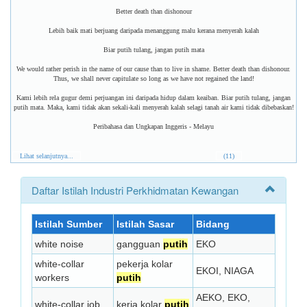
Better death than dishonour
Lebih baik mati berjuang daripada menanggung malu kerana menyerah kalah
Biar putih tulang, jangan putih mata
We would rather perish in the name of our cause than to live in shame. Better death than dishonour.
Thus, we shall never capitulate so long as we have not regained the land!
Kami lebih rela gugur demi perjuangan ini daripada hidup dalam keaiban. Biar putih tulang, jangan
putih mata. Maka, kami tidak akan sekali-kali menyerah kalah selagi tanah air kami tidak dibebaskan!
Peribahasa dan Ungkapan Inggeris - Melayu
Lihat selanjutnya...
(11)
Daftar Istilah Industri Perkhidmatan Kewangan
Istilah Sumber
Istilah Sasar
Bidang
white noise
gangguan
putih
EKO
white-collar
pekerja kolar
EKOI, NIAGA
workers
putih
AEKO, EKO,
white-collar job
kerja kolar
putih