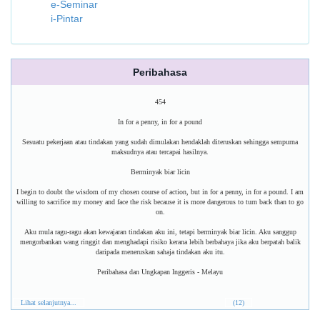
e-Seminar
i-Pintar
Peribahasa
454
In for a penny, in for a pound
Sesuatu pekerjaan atau tindakan yang sudah dimulakan hendaklah diteruskan sehingga sempurna
maksudnya atau tercapai hasilnya.
Berminyak biar licin
I begin to doubt the wisdom of my chosen course of action, but in for a penny, in for a pound. I am
willing to sacrifice my money and face the risk because it is more dangerous to turn back than to go
on.
Aku mula ragu-ragu akan kewajaran tindakan aku ini, tetapi berminyak biar licin. Aku sanggup
mengorbankan wang ringgit dan menghadapi risiko kerana lebih berbahaya jika aku berpatah balik
daripada meneruskan sahaja tindakan aku itu.
Peribahasa dan Ungkapan Inggeris - Melayu
Lihat selanjutnya...
(12)