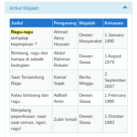
Artikel Majalah
Judul
Pengarang
Majalah
Keluaran
Ragu-ragu
Ahmad
Dewan
1 January
terhadap
Atory
Masyarakat
1995
kepimpinan ?
Hussain
Bimbang, ragu dan
Abdul
Dewan
1 August
hampa di sebalik
Rahman
Siswa
1979
kedegilan
Rukaini
2
Saat Tersandung
Kamal
Berita
September
Ragu
Sujak
Minggu
2007
Kalau bimbang dan
Adibah
Dewan
1 February
ragu...
Amin
Siswa
1985
Menjelang
peperiksaan: saat-
Dewan
1 October
Zubir Ismail
saat cemas, ngeri,
Siswa
1983
ragu!