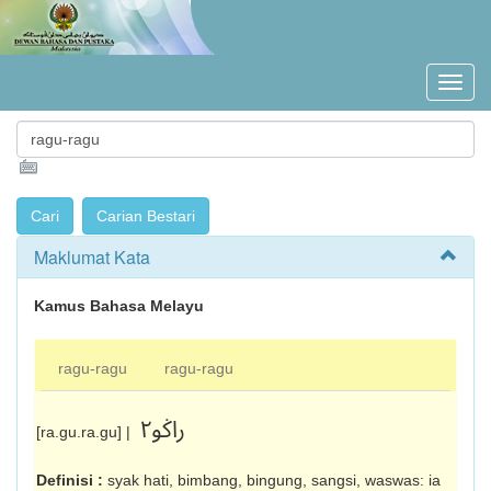
Maklumat Kata
Kamus Bahasa Melayu
ragu-ragu
ragu-ragu
راݢو٢
[ra.gu.ra.gu] |
Definisi :
syak hati, bimbang, bingung, sangsi, waswas: ia