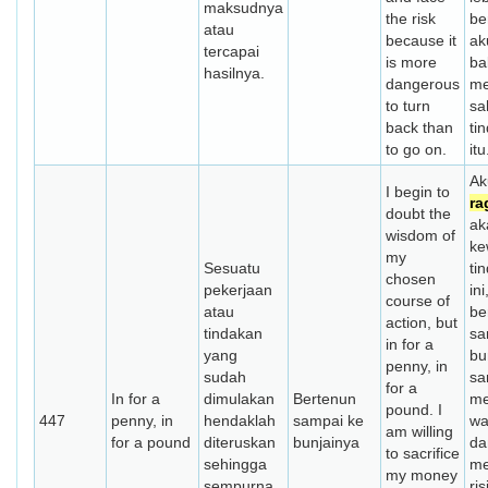
maksudnya
the risk
be
atau
because it
ak
tercapai
is more
ba
hasilnya.
dangerous
me
to turn
sa
back than
ti
to go on.
itu
Ak
I begin to
ra
doubt the
ak
wisdom of
ke
my
Sesuatu
ti
chosen
pekerjaan
ini
course of
atau
be
action, but
tindakan
sa
in for a
yang
bu
penny, in
sudah
sa
for a
In for a
dimulakan
Bertenun
me
pound. I
447
penny, in
hendaklah
sampai ke
wa
am willing
for a pound
diteruskan
bunjainya
da
to sacrifice
sehingga
me
my money
sempurna
ri