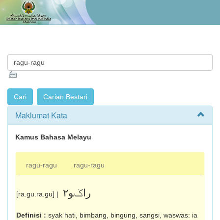
Maklumat Kata
Kamus Bahasa Melayu
ragu-ragu
ragu-ragu
راݢو٢
[ra.gu.ra.gu] |
Definisi :
syak hati, bimbang, bingung, sangsi, waswas: ia