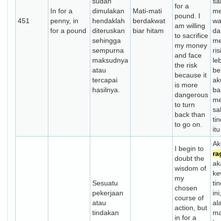
sudah
sa
for a
In for a
dimulakan
Mati-mati
me
pound. I
451
penny, in
hendaklah
berdakwat
wa
am willing
for a pound
diteruskan
biar hitam
da
to sacrifice
sehingga
me
my money
sempurna
ri
and face
maksudnya
le
the risk
atau
be
because it
tercapai
ak
is more
hasilnya.
ba
dangerous
me
to turn
sa
back than
ti
to go on.
itu
Ak
I begin to
ra
doubt the
ak
wisdom of
ke
my
Sesuatu
ti
chosen
pekerjaan
ini
course of
atau
al
action, but
tindakan
ma
in for a