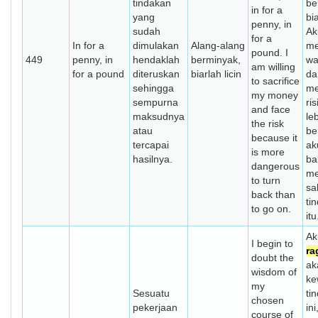
tindakan
be
in for a
yang
bia
penny, in
sudah
Ak
for a
In for a
dimulakan
Alang-alang
me
pound. I
449
penny, in
hendaklah
berminyak,
wa
am willing
for a pound
diteruskan
biarlah licin
da
to sacrifice
sehingga
me
my money
sempurna
ri
and face
maksudnya
le
the risk
atau
be
because it
tercapai
ak
is more
hasilnya.
ba
dangerous
me
to turn
sa
back than
ti
to go on.
itu
Ak
I begin to
ra
doubt the
ak
wisdom of
ke
my
Sesuatu
ti
chosen
pekerjaan
ini
course of