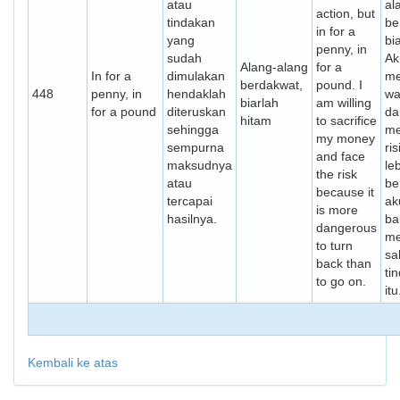
atau
al
action, but
tindakan
be
in for a
yang
bi
penny, in
sudah
Ak
Alang-alang
for a
In for a
dimulakan
me
berdakwat,
pound. I
448
penny, in
hendaklah
wa
biarlah
am willing
for a pound
diteruskan
da
hitam
to sacrifice
sehingga
me
my money
sempurna
ri
and face
maksudnya
le
the risk
atau
be
because it
tercapai
ak
is more
hasilnya.
ba
dangerous
me
to turn
sa
back than
ti
to go on.
itu
Kembali ke atas