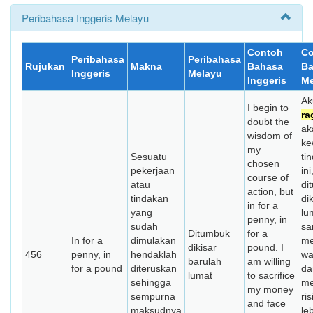
Peribahasa Inggeris Melayu
Contoh
Co
Peribahasa
Peribahasa
Rujukan
Makna
Bahasa
Ba
Inggeris
Melayu
Inggeris
Me
Ak
I begin to
ra
doubt the
ak
wisdom of
ke
my
Sesuatu
ti
chosen
pekerjaan
ini
course of
atau
di
action, but
tindakan
di
in for a
yang
lu
penny, in
sudah
sa
Ditumbuk
for a
In for a
dimulakan
me
dikisar
pound. I
456
penny, in
hendaklah
wa
barulah
am willing
for a pound
diteruskan
da
lumat
to sacrifice
sehingga
me
my money
sempurna
ri
and face
maksudnya
le