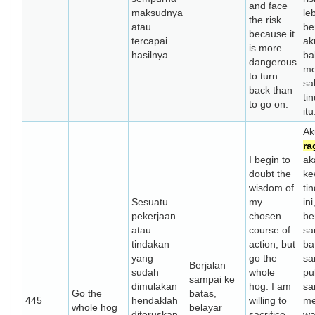
and face
maksudnya
le
the risk
atau
be
because it
tercapai
ak
is more
hasilnya.
ba
dangerous
me
to turn
sa
back than
ti
to go on.
itu
Ak
ra
I begin to
ak
doubt the
ke
wisdom of
ti
Sesuatu
my
ini
pekerjaan
chosen
be
atau
course of
sa
tindakan
action, but
ba
yang
go the
sa
Berjalan
sudah
whole
pu
sampai ke
dimulakan
hog. I am
sa
Go the
batas,
445
hendaklah
willing to
me
whole hog
belayar
diteruskan
sacrifice
wa