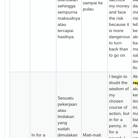
sampai ke
sehingga
my money
da
pulau
sempurna
and face
me
maksudnya
the risk
ri
atau
because it
le
tercapai
is more
be
hasilnya.
dangerous
ak
to turn
ba
back than
me
to go on.
sa
ti
itu
I begin to
Ak
doubt the
ra
wisdom of
ak
my
ke
Sesuatu
chosen
ti
pekerjaan
course of
ini
atau
action, but
ma
tindakan
in for a
bi
yang
penny, in
Ak
sudah
for a
me
In for a
dimulakan
Mati-mati