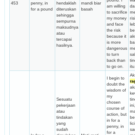
pound. I
wa
453
penny, in
hendaklah
mandi biar
am willing
da
for a pound
diteruskan
basah
to sacrifice
me
sehingga
my money
ri
sempurna
and face
le
maksudnya
the risk
be
atau
because it
ak
tercapai
is more
ba
hasilnya.
dangerous
me
to turn
sa
back than
ti
to go on.
itu
Ak
I begin to
ra
doubt the
ak
wisdom of
ke
my
Sesuatu
ti
chosen
pekerjaan
ini
course of
atau
ma
action, but
tindakan
be
in for a
yang
lic
penny, in
sudah
sa
for a