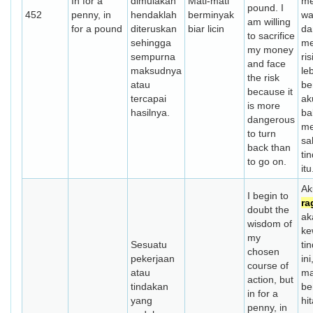
In for a
dimulakan
Mati-mati
me
pound. I
452
penny, in
hendaklah
berminyak
wa
am willing
for a pound
diteruskan
biar licin
da
to sacrifice
sehingga
me
my money
sempurna
ri
and face
maksudnya
le
the risk
atau
be
because it
tercapai
ak
is more
hasilnya.
ba
dangerous
me
to turn
sa
back than
ti
to go on.
itu
Ak
I begin to
ra
doubt the
ak
wisdom of
ke
my
Sesuatu
ti
chosen
pekerjaan
ini
course of
atau
ma
action, but
tindakan
be
in for a
yang
hi
penny, in