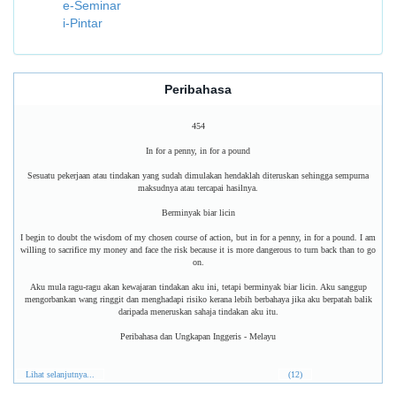
e-Seminar
i-Pintar
Peribahasa
454
In for a penny, in for a pound
Sesuatu pekerjaan atau tindakan yang sudah dimulakan hendaklah diteruskan sehingga sempurna
maksudnya atau tercapai hasilnya.
Berminyak biar licin
I begin to doubt the wisdom of my chosen course of action, but in for a penny, in for a pound. I am
willing to sacrifice my money and face the risk because it is more dangerous to turn back than to go
on.
Aku mula ragu-ragu akan kewajaran tindakan aku ini, tetapi berminyak biar licin. Aku sanggup
mengorbankan wang ringgit dan menghadapi risiko kerana lebih berbahaya jika aku berpatah balik
daripada meneruskan sahaja tindakan aku itu.
Peribahasa dan Ungkapan Inggeris - Melayu
Lihat selanjutnya...
(12)