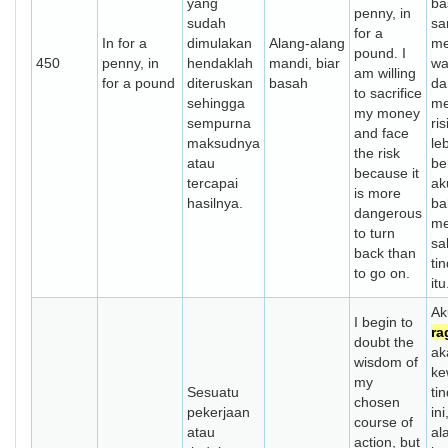
yang
ba
penny, in
sudah
sa
for a
In for a
dimulakan
Alang-alang
me
pound. I
450
penny, in
hendaklah
mandi, biar
wa
am willing
for a pound
diteruskan
basah
da
to sacrifice
sehingga
me
my money
sempurna
ri
and face
maksudnya
le
the risk
atau
be
because it
tercapai
ak
is more
hasilnya.
ba
dangerous
me
to turn
sa
back than
ti
to go on.
itu
Ak
I begin to
ra
doubt the
ak
wisdom of
ke
my
Sesuatu
ti
chosen
pekerjaan
ini
course of
atau
al
action, but