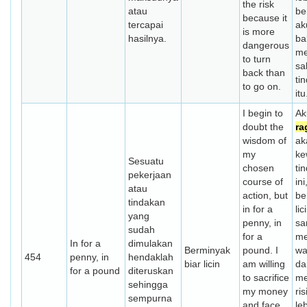
the risk
atau
be
because it
tercapai
ak
is more
hasilnya.
ba
dangerous
me
to turn
sa
back than
ti
to go on.
itu
I begin to
Ak
doubt the
ra
wisdom of
ak
my
ke
Sesuatu
chosen
ti
pekerjaan
course of
ini
atau
action, but
be
tindakan
in for a
lic
yang
penny, in
sa
sudah
for a
me
In for a
dimulakan
Berminyak
pound. I
wa
454
penny, in
hendaklah
biar licin
am willing
da
for a pound
diteruskan
to sacrifice
me
sehingga
my money
ri
sempurna
and face
le