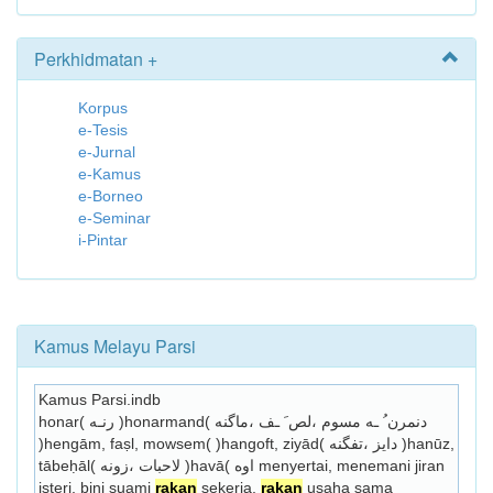
Perkhidmatan +
Korpus
e-Tesis
e-Jurnal
e-Kamus
e-Borneo
e-Seminar
i-Pintar
Kamus Melayu Parsi
Kamus Parsi.indb
honar( رنـه )honarmand( دنمرن ُ ـه مسوم ،لص َ ـف ،ماگنه 
)hengām, faṣl, mowsem( )hangoft, ziyād( دايز ،تفگنه )hanūz, 
tābeḥāl( لاحبات ،زونه )havā( اوه menyertai, menemani jiran 
isteri, bini suami 
rakan
 sekerja, 
rakan
 usaha sama 