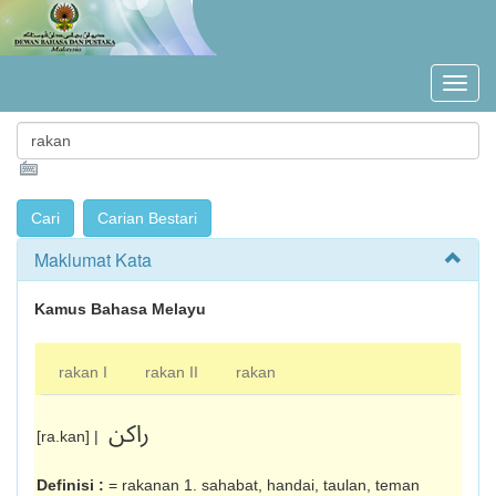
Maklumat Kata
Kamus Bahasa Melayu
rakan I
rakan II
rakan
راکن
[ra.kan] |
Definisi :
= rakanan 1. sahabat, handai, taulan, teman