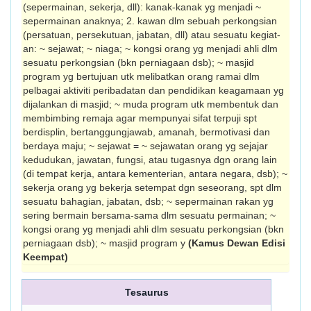
(sepermainan, sekerja, dll): kanak-kanak yg menjadi ~
sepermainan anaknya; 2. kawan dlm sebuah perkongsian
(persatuan, persekutuan, jabatan, dll) atau sesuatu kegiat­
an: ~ sejawat; ~ niaga; ~ kongsi orang yg menjadi ahli dlm
sesuatu perkongsian (bkn perniagaan dsb); ~ masjid
program yg bertujuan utk melibatkan orang ramai dlm
pelbagai aktiviti peribadatan dan pen­didikan keagamaan yg
dijalankan di mas­jid; ~ muda program utk membentuk dan
membimbing remaja agar mempunyai sifat terpuji spt
berdisplin, bertanggungjawab, amanah, bermotivasi dan
berdaya maju; ~ sejawat = ~ sejawatan orang yg sejajar
kedudukan, jawatan, fungsi, atau tugasnya dgn orang lain
(di tempat kerja, antara kementeri­an, antara negara, dsb); ~
sekerja orang yg bekerja setempat dgn seseorang, spt dlm
sesuatu bahagian, jabatan, dsb; ~ sepermainan rakan yg
sering bermain bersama-sama dlm sesuatu permainan; ~
kongsi orang yg menjadi ahli dlm sesuatu perkongsian (bkn
perniagaan dsb); ~ masjid program y
(Kamus Dewan Edisi
Keempat)
Tesaurus