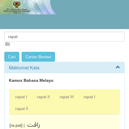
Maklumat Kata
Kamus Bahasa Melayu
rapat I
rapat II
rapat III
rapat I
rapat II
راڤت
[ra.pat] |