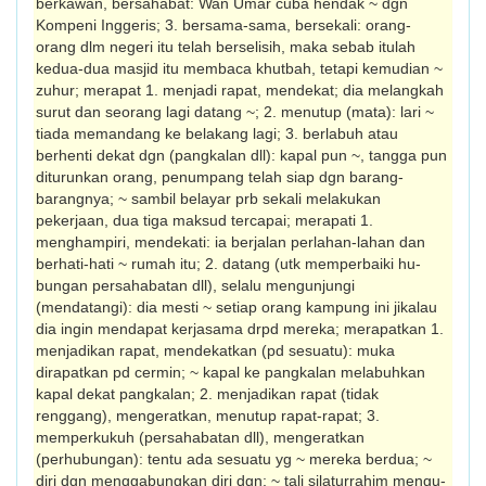
berkawan, bersahabat: Wan Umar cuba hendak ~ dgn
Kompeni Inggeris; 3. bersama-sama, ber­sekali: orang-
orang dlm negeri itu telah ber­selisih, maka sebab itulah
kedua-dua masjid itu membaca khutbah, tetapi kemu­dian ~
zuhur; merapat 1. menjadi rapat, mendekat; dia melangkah
surut dan seorang lagi datang ~; 2. menutup (mata): lari ~
tiada memandang ke belakang lagi; 3. berlabuh atau
berhenti dekat dgn (pangkalan dll): kapal pun ~, tangga pun
diturunkan orang, penumpang telah siap dgn barang-
barangnya; ~ sambil belayar prb sekali melakukan
pekerjaan, dua tiga maksud tercapai; merapati 1.
menghampiri, mendekati: ia berjalan perlahan-lahan dan
berhati-hati ~ rumah itu; 2. datang (utk memperbaiki hu­
bung­­an persahabatan dll), selalu mengun­jungi
(mendatangi): dia mesti ~ setiap orang kam­pung ini jikalau
dia ingin mendapat kerja­sama drpd mereka; merapatkan 1.
menjadikan rapat, men­de­katkan (pd sesuatu): muka
dirapatkan pd cermin; ~ kapal ke pangkalan melabuhkan
kapal dekat pangkalan; 2. menjadikan rapat (tidak
renggang), mengeratkan, menutup rapat-rapat; 3.
memperkukuh (persahabatan dll), mengeratkan
(perhubungan): tentu ada se­suatu yg ~ mereka berdua; ~
diri dgn meng­gabungkan diri dgn; ~ tali silaturrahim mengu­