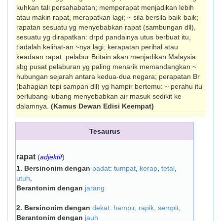
kuh­kan tali persahabatan; memperapat menjadikan lebih
atau makin rapat, merapatkan lagi; ~ sila bersila baik-baik;
rapatan sesuatu yg menyebabkan rapat (sambungan dll),
sesuatu yg dirapatkan: drpd pandainya utus berbuat itu,
tiadalah kelihat-an ~nya lagi; kerapatan perihal atau
keadaan rapat: pelabur Britain akan menjadikan Malaysia
sbg pusat pelaburan yg paling menarik memandangkan ~
hubungan sejarah antara kedua-dua negara; perapatan Br
(bahagian tepi sampan dll) yg hampir bertemu: ~ perahu itu
berlubang-lubang menyebabkan air masuk sedikit ke
dalamnya.
(Kamus Dewan Edisi Keempat)
Tesaurus
rapat
(
adjektif
)
1.
Bersinonim dengan
padat
:
tumpat
,
kerap
,
tetal
,
utuh
,
Berantonim dengan
jarang
2.
Bersinonim dengan
dekat
:
hampir
,
rapik
,
sempit
,
Berantonim dengan
jauh