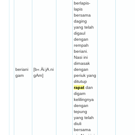
berlapis-
lapis
bersama
daging
yang telah
digaul
dengan
rempah
beriani.
Nasi ini
dimasak
beriani
[b«.Äi.jA.ni
dengan
gam
gAm]
periuk yang
ditutup
rapat
dan
digam
kelilingnya
dengan
tepung
yang telah
diuli
bersama