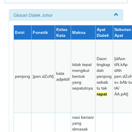
Glosari Dialek Johor
Kelas
Ayat
Sebutan
Entri
Fonetik
Makna
Kata
Dialek
Ayat
Daon
[dAon
tidak tepat
tingkap
tiN.kAp
mengikut
dah
dAh
kata
penjong
[pen.dZoN]
bentuk
penjong
pen.dZo
adjektif
yang
sebab
s«.bAb tu
sepatutnya.
tu tak
tA/
rapat
.
ÄA.pAt]
nasi beriani
yang
dimasak