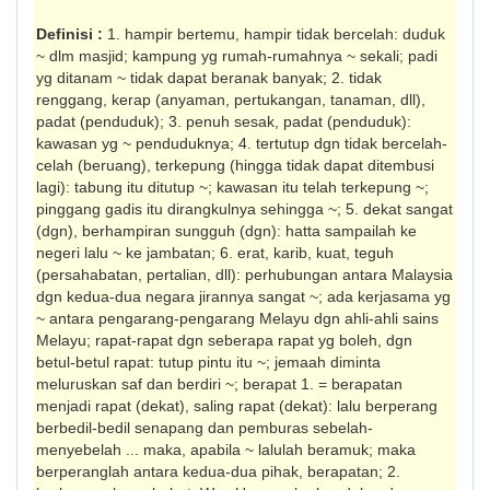
Definisi :
1. hampir bertemu, hampir tidak bercelah: duduk
~ dlm masjid; kampung yg rumah-rumahnya ~ sekali; padi
yg ditanam ~ tidak dapat beranak banyak; 2. tidak
renggang, kerap (anyaman, pertukangan, tanaman, dll),
padat (penduduk); 3. penuh sesak, padat (penduduk):
kawasan yg ~ penduduknya; 4. tertutup dgn tidak bercelah-
celah (beruang), terkepung (hingga tidak dapat ditembusi
lagi): tabung itu ditutup ~; kawasan itu telah terkepung ~;
pinggang gadis itu dirangkulnya sehingga ~; 5. dekat sangat
(dgn), berhampiran sungguh (dgn): hatta sampailah ke
negeri lalu ~ ke jam­batan; 6. erat, karib, kuat, teguh
(persaha­batan, pertalian, dll): perhubungan antara Malaysia
dgn kedua-dua negara jirannya sangat ~; ada kerjasama yg
~ antara penga­rang-pengarang Melayu dgn ahli-ahli sains
Melayu; rapat-rapat dgn seberapa rapat yg boleh, dgn
betul-betul rapat: tutup pintu itu ~; je­maah diminta
meluruskan saf dan berdiri ~; berapat 1. = berapatan
menjadi rapat (dekat), saling rapat (dekat): lalu berperang
ber­bedil-bedil senapang dan pemburas se­belah-
menyebelah ... maka, apabila ~ lalu­lah beramuk; maka
berperanglah antara kedua-dua pihak, berapatan; 2.