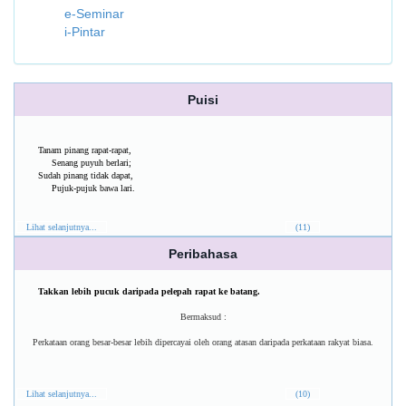
e-Seminar
i-Pintar
Puisi
Tanam pinang rapat-rapat,
Senang puyuh berlari;
Sudah pinang tidak dapat,
Pujuk-pujuk bawa lari.
Lihat selanjutnya...
(11)
Peribahasa
Takkan lebih pucuk daripada pelepah rapat ke batang.
Bermaksud :
Perkataan orang besar-besar lebih dipercayai oleh orang atasan daripada perkataan rakyat biasa.
Lihat selanjutnya...
(10)