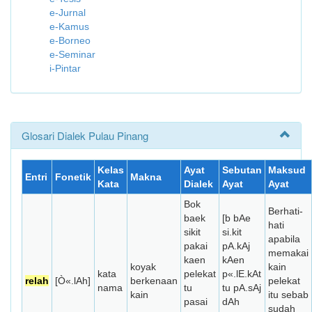
e-Jurnal
e-Kamus
e-Borneo
e-Seminar
i-Pintar
Glosari Dialek Pulau Pinang
Kelas
Ayat
Sebutan
Maksud
Entri
Fonetik
Makna
Kata
Dialek
Ayat
Ayat
Bok
Berhati-
baek
[b bAe
hati
sikit
si.kit
apabila
pakai
pA.kAj
memakai
kaen
kAen
koyak
kain
kata
pelekat
p«.lE.kAt
relah
[Ò«.lAh]
berkenaan
pelekat
nama
tu
tu pA.sAj
kain
itu sebab
pasai
dAh
sudah