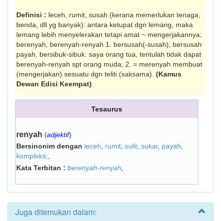
Definisi :
leceh, rumit, susah (kerana me­merlukan tenaga,
benda, dll yg banyak): antara ketupat dgn lemang, maka
lemang lebih menyelerakan tetapi amat ~ me­ngerjakannya;
berenyah, berenyah-renyah 1. bersusah(-susah), bersusah
payah, bersibuk-sibuk: saya orang tua, tentulah tidak dapat
be­renyah-renyah spt orang muda; 2. = me­renyah membuat
(mengerjakan) sesuatu dgn teliti (saksama).
(Kamus
Dewan Edisi Keempat)
Tesaurus
renyah
(
adjektif
)
Bersinonim dengan
leceh
,
rumit
,
sulit
,
sukar
,
payah
,
kompleks;
,
Kata Terbitan :
berenyah-renyah
,
Juga ditemukan dalam: