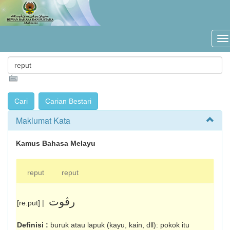
Maklumat Kata
Kamus Bahasa Melayu
reput
reput
رڤوت
[re.put] |
Definisi :
buruk atau lapuk (kayu, kain, dll): pokok itu