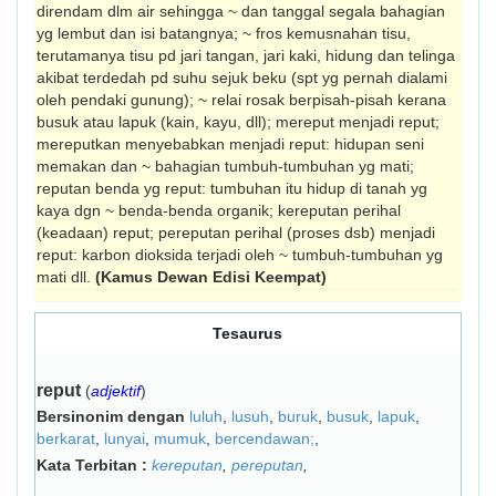
direndam dlm air sehingga ~ dan tang­gal segala bahagian
yg lembut dan isi batang­nya; ~ fros kemusnahan tisu,
terutamanya tisu pd jari tangan, jari kaki, hidung dan telinga
akibat terdedah pd suhu sejuk beku (spt yg pernah dialami
oleh pendaki gunung); ~ relai rosak berpisah-pisah kerana
busuk atau lapuk (kain, kayu, dll); mereput menjadi reput;
mereputkan menyebabkan menjadi reput: hidupan seni
memakan dan ~ bahagian tum­buh-tumbuhan yg mati;
reputan benda yg reput: tumbuhan itu hidup di tanah yg
kaya dgn ~ benda-benda organik; kereputan perihal
(keadaan) reput; pereputan perihal (proses dsb) menjadi
reput: karbon dioksida terjadi oleh ~ tumbuh-tumbuhan yg
mati dll.
(Kamus Dewan Edisi Keempat)
Tesaurus
reput
(
adjektif
)
Bersinonim dengan
luluh
,
lusuh
,
buruk
,
busuk
,
lapuk
,
berkarat
,
lunyai
,
mumuk
,
bercendawan;
,
Kata Terbitan :
kereputan
,
pereputan
,