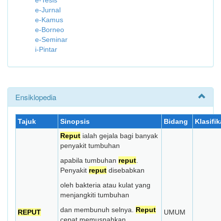
e-Tesis
e-Jurnal
e-Kamus
e-Borneo
e-Seminar
i-Pintar
Ensiklopedia
Tajuk
Sinopsis
Bidang
Klasifik
Reput
ialah gejala bagi banyak
penyakit tumbuhan
apabila tumbuhan
reput
.
Penyakit
reput
disebabkan
oleh bakteria atau kulat yang
menjangkiti tumbuhan
dan membunuh selnya.
Reput
REPUT
UMUM
cepat memusnahkan