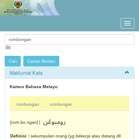
Maklumat Kata
Kamus Bahasa Melayu
rombongan
rombongan
رومبوڠن
[rom.bo.ngan] |
Definisi :
sekumpulan orang (yg bekerja atau datang dll