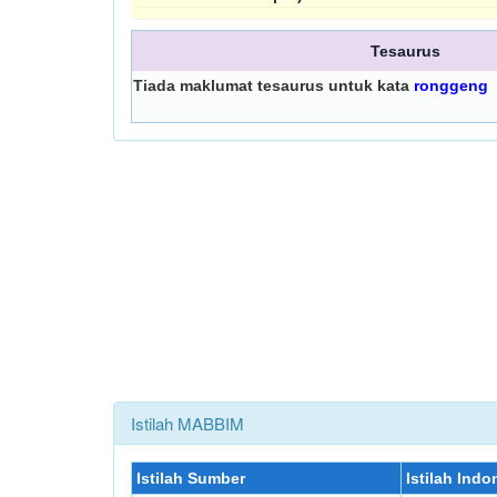
Tesaurus
Tiada maklumat tesaurus untuk kata
ronggeng
Istilah MABBIM
Istilah Sumber
Istilah Indo