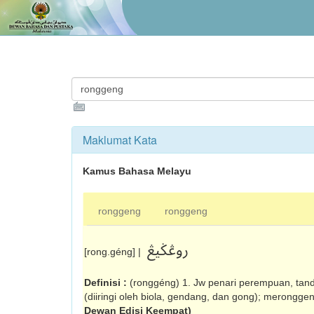
Maklumat Kata
Kamus Bahasa Melayu
ronggeng
ronggeng
روڠݢيڠ
[rong.géng] |
Definisi :
(ronggéng) 1. Jw penari perempuan, tandak
(diiringi oleh biola, gendang, dan gong); merongge
Dewan Edisi Keempat)