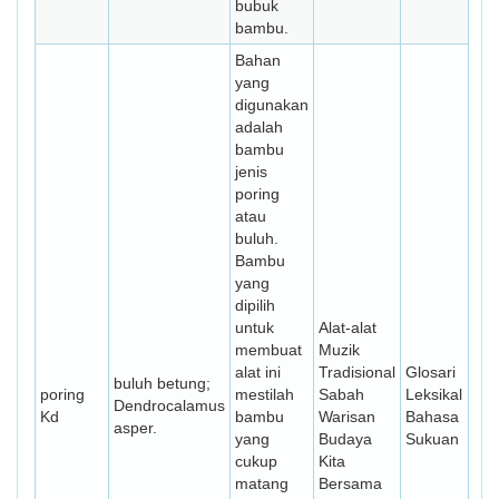
bubuk
bambu.
Bahan
yang
digunakan
adalah
bambu
jenis
poring
atau
buluh.
Bambu
yang
dipilih
untuk
Alat-alat
membuat
Muzik
alat ini
Tradisional
Glosari
buluh betung;
poring
mestilah
Sabah
Leksikal
Dendrocalamus
Kd
bambu
Warisan
Bahasa
asper.
yang
Budaya
Sukuan
cukup
Kita
matang
Bersama