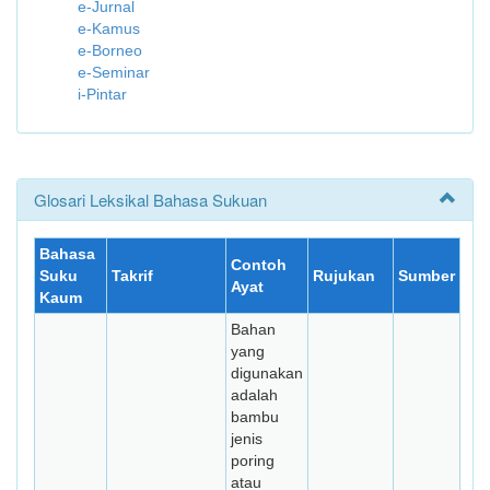
e-Jurnal
e-Kamus
e-Borneo
e-Seminar
i-Pintar
Glosari Leksikal Bahasa Sukuan
Bahasa
Contoh
Suku
Takrif
Rujukan
Sumber
Ayat
Kaum
Bahan
yang
digunakan
adalah
bambu
jenis
poring
atau