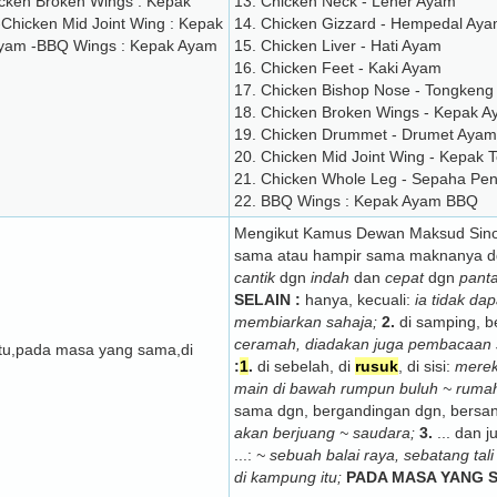
cken Broken Wings : Kepak
13. Chicken Neck - Leher Ayam
hicken Mid Joint Wing : Kepak
14. Chicken Gizzard - Hempedal Ay
Ayam -BBQ Wings : Kepak Ayam
15. Chicken Liver - Hati Ayam
16. Chicken Feet - Kaki Ayam
17. Chicken Bishop Nose - Tongken
18. Chicken Broken Wings - Kepak 
19. Chicken Drummet - Drumet Ayam
20. Chicken Mid Joint Wing - Kepak
21. Chicken Whole Leg - Sepaha Pe
22. BBQ Wings : Kepak Ayam BBQ
Mengikut Kamus Dewan Maksud Sinon
sama atau hampir sama maknanya dgn
cantik
dgn
indah
dan
cepat
dgn
pant
SELAIN :
hanya, kecuali:
ia tidak da
membiarkan sahaja;
2.
di samping, 
ceramah, diadakan juga pembacaan 
 itu,pada masa yang sama,di
:
1
.
di sebelah, di
rusuk
, di sisi:
merek
main di bawah rumpun buluh ~ ruma
sama dgn, bergandingan dgn, bersa
akan berjuang ~ saudara;
3.
... dan j
...:
~ sebuah balai raya, sebatang tali
di kampung itu;
PADA MASA YANG 