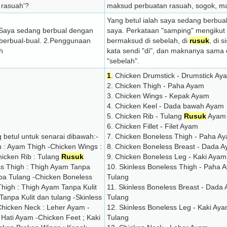
rasuah'?
maksud perbuatan rasuah, sogok, m
Yang betul ialah saya sedang berbu
.Saya sedang berbual dengan
saya. Perkataan "samping" mengiku
berbual-bual. 2.Penggunaan
bermaksud di sebelah, di
rusuk
, di s
h
kata sendi "di", dan maknanya sama 
"sebelah".
1
. Chicken Drumstick - Drumstick A
2. Chicken Thigh - Paha Ayam
3. Chicken Wings - Kepak Ayam
4. Chicken Keel - Dada bawah Ayam
5. Chicken Rib - Tulang
Rusuk
Ayam
6. Chicken Fillet - Filet Ayam
betul untuk senarai dibawah:-
7. Chicken Boneless Thigh - Paha A
h : Ayam Thigh -Chicken Wings :
8. Chicken Boneless Breast - Dada 
icken Rib : Tulang
Rusuk
9. Chicken Boneless Leg - Kaki Aya
ess Thigh : Thigh Ayam Tanpa
10. Skinless Boneless Thigh - Paha 
pa Tulang -Chicken Boneless
Tulang
high : Thigh Ayam Tanpa Kulit
11. Skinless Boneless Breast - Dada
anpa Kulit dan tulang -Skinless
Tulang
Chicken Neck : Leher Ayam -
12. Skinless Boneless Leg - Kaki Aya
Hati Ayam -Chicken Feet ; Kaki
Tulang