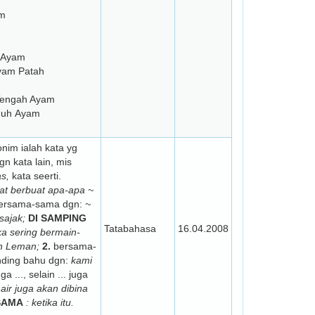
am
g Ayam
Ayam Patah
 Tengah Ayam
nuh Ayam
im ialah kata yg
 kata lain, mis
as,
kata seerti.
pat berbuat apa-apa ~
bersama-sama dgn:
~
sajak;
DI SAMPING
Tatabahasa
16.04.2008
a sering bermain-
h Leman;
2.
bersama-
nding bahu dgn:
kami
uga ..., selain ... juga
 air juga akan dibina
SAMA
: ketika itu.