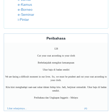
e-Kamus
e-Borneo
e-Seminar
i-Pintar
Peribahasa
128
Cut your coat according to your cloth
Berbelanjalah mengikut kemampuan
Ukur baju di badan sendiri
We are facing a difficult moment in our lives. So, we must be prudent and cut your coat according to
your cloth.
Kita kini menghadapi saat-saat sukar dalam hidup kita. Jadi, berjimat cermatlah. Ukur baju di badan
sendiri.
Peribahasa dan Ungkapan Inggeris - Melayu
Lihat selanjutnya...
(4)