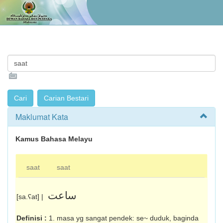
Maklumat Kata
Kamus Bahasa Melayu
saat
saat
ساعت
[sa.ʕat] |
Definisi :
1. masa yg sangat pendek: se~ duduk, baginda