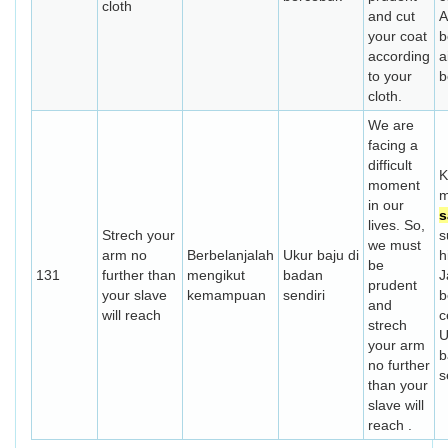
cloth
and cut
A
your coat
b
according
a
to your
b
cloth.
We are
facing a
difficult
K
moment
m
in our
s
lives. So,
Strech your
s
we must
arm no
Berbelanjalah
Ukur baju di
h
be
131
further than
mengikut
badan
J
prudent
your slave
kemampuan
sendiri
b
and
will reach
c
strech
U
your arm
b
no further
s
than your
slave will
reach .