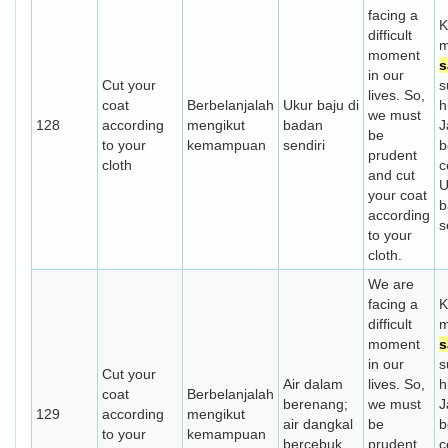
facing a
K
difficult
m
moment
s
in our
Cut your
s
lives. So,
coat
Berbelanjalah
Ukur baju di
h
we must
128
according
mengikut
badan
J
be
to your
kemampuan
sendiri
b
prudent
cloth
c
and cut
U
your coat
b
according
s
to your
cloth.
We are
facing a
K
difficult
m
moment
s
in our
s
Cut your
Air dalam
lives. So,
h
coat
Berbelanjalah
berenang;
we must
J
129
according
mengikut
air dangkal
be
b
to your
kemampuan
bercebuk
prudent
c