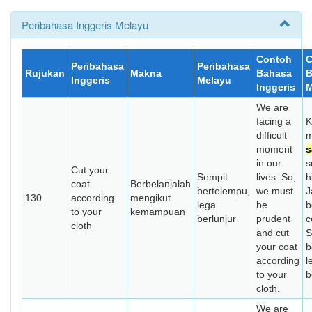
Peribahasa Inggeris Melayu
Contoh
C
Peribahasa
Peribahasa
Rujukan
Makna
Bahasa
B
Inggeris
Melayu
Inggeris
M
We are
facing a
K
difficult
m
moment
s
in our
s
Cut your
Sempit
lives. So,
h
coat
Berbelanjalah
bertelempu,
we must
J
130
according
mengikut
lega
be
b
to your
kemampuan
berlunjur
prudent
c
cloth
and cut
S
your coat
b
according
l
to your
b
cloth.
We are