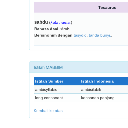
Tesaurus
sabdu
(
kata nama,
)
Bahasa Asal :
Arab
Bersinonim dengan
tasydid
,
tanda bunyi.
,
Istilah MABBIM
Istilah Sumber
Istilah Indonesia
ambisyllabic
ambisilabik
long consonant
konsonan panjang
Kembali ke atas