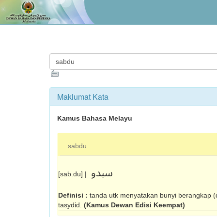
Maklumat Kata
Kamus Bahasa Melayu
sabdu
سبدو
[sab.du] |
Definisi :
tanda utk menyatakan bunyi berangkap (d
tasydid.
(Kamus Dewan Edisi Keempat)